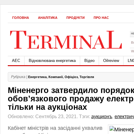
ГОЛОВНА
АНАЛІТИКА
ПРОДУКТИ
ПРО НАС
Н
B
W
АЕС
Відновлювана енергетика
Відео
Oilreview
LN
Рубрика |
Енергетика
,
Компанії
,
Офіціоз
,
Торгівля
Міненерго затвердило порядо
обов’язкового продажу електр
тільки на аукціонах
Обновлено: Сентябрь 23, 2021.
Тэги:
аукционъ
,
електрич
Кабінет міністрів на засіданні ухвалив