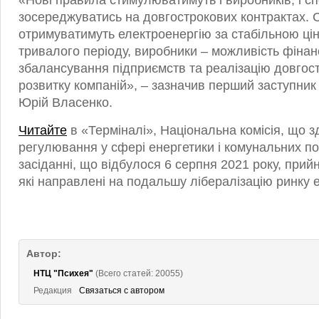
«Нові правила стимулюватимуть і виробників, і с
зосереджуватись на довгострокових контрактах. 
отримуватимуть електроенергію за стабільною ц
тривалого періоду, виробники – можливість фіна
збалансування підприємств та реалізацію довгос
розвитку компаній», – зазначив перший заступник 
Юрій Власенко.
Читайте
в «Терміналі», Національна комісія, що 
регулювання у сфері енергетики і комунальних п
засіданні, що відбулося 6 серпня 2021 року, прий
які направлені на подальшу лібералізацію ринку е
Автор:
НТЦ "Психея"
(Всего статей: 20055)
Редакция
Связаться с автором