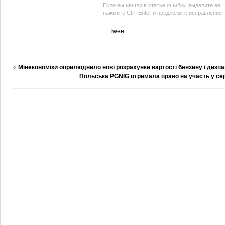
Если вы нашли в статье ошибку, выделите ее,
нажмите Ctrl+Enter и предложите исправление
Tweet
«
Мінекономіки оприлюднило нові розрахунки вартості бензину і дизп
Польська PGNIG отримала право на участь у сер