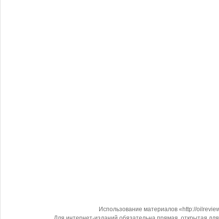
Использование материалов «http://oilrevi
Для интернет-изданий обязательна прямая, открытая для 