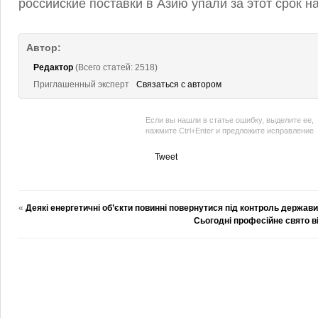
российские поставки в Азию упали за этот срок н
Автор:
Редактор
(Всего статей: 2518)
Приглашенный эксперт
Связаться с автором
Если вы нашли в статье ошибку, выделите ее,
нажмите Ctrl+Enter и предложите исправление
Tweet
«
Деякі енергетичні об’єкти повинні повернутися під контроль держав
Сьогодні професійне свято в