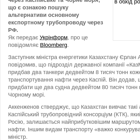
через Каспійське та Чорне моря,
що є ознакою пошуку
альтернативи основному
експортному трубопроводу через
РФ.
Як передає
Укрінформ
, про це
повідомляє
Bloomberg
.
Заступник міністра енергетики Казахстану Єрлан
повідомив, що підрозділ державної компанії «Ка
придбав два танкери дедвейтом 8 тисяч тонн кож
транспортування нафти через Каспій. Він додав, 
придбати ще два судна дедвейтом 80 тисяч тонн 
Чорному морі.
Аккенженов стверджує, що Казахстан вивчає такі 
Каспійський трубопровідний консорціум (КТК), як
Росію, залишається найприбутковішим маршрутом
нафти. Іншим видам транспорту «важко конкуруват
міністр.