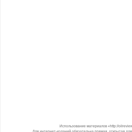
Использование материалов «http://oilrevi
Для интернет-изданий обязательна прямая, открытая для 