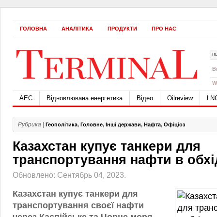
ГОЛОВНА
АНАЛІТИКА
ПРОДУКТИ
ПРО НАС
Н
B
W
АЕС
Відновлювана енергетика
Відео
Oilreview
LN
Рубрика |
Геополітика
,
Головне
,
Інші держави
,
Нафта
,
Офіціоз
Казахстан купує танкери для
транспортування нафти в обхід
Обновлено: Сентябрь 04, 2023.
Казахстан купує танкери для
транспортування своєї нафти