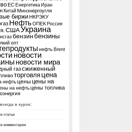
иво
ЕС
Енергетика
Иран
н
Китай
Минэнергоугля
вые биржи
НКРЭКУ
Нефть
газ
ОПЕК
Россия
Украина
США
я.
бензины
бензин
нсгаз
лкий опт
тепродукты
нефть Brent
ости
новости
аины
новости мира
сжиженный
дный газ
цена
торговля
пливо
цены на
цены
а нефть
цены топлива
ены на нефть
оэнергия
всегда в курсе:
се статьи
се комментарии