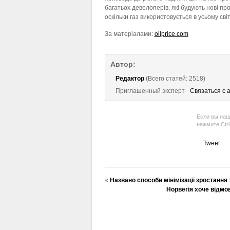
багатьох девелоперів, які будують нові пр
оскільки газ використовується в усьому сві
За матеріалами:
oilprice.com
Автор:
Редактор
(Всего статей: 2518)
Приглашенный эксперт
Связаться с 
Если вы наш
нажмите Ctr
Tweet
«
Названо способи мінімізації зростання
Норвегія хоче відмов