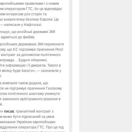
європейськими правилами і з новим
им оператором ГТС, бо це відповідає
им інтересам усіх сторін та
ує енергетичну безпеку Європи. Це
 — написали у Нафтогазі.
ошує, що російські державні ЗМІ
 вдаються до фейків.
російських державних ЗМІ переконати
тому, що ЄС підтримує прагнення Росії
 контракт за допомогою політичного
неправда… Будьте обережні,
те інформацію і її джерела. Такого в
 місяці буде багато», — зазначили у
і.
а компанія також додала, що
ія не підтримує прагнення Газпрому
огою політичного шантажу уникнути
я законного арбітражного рішення в
і.
л»
писав
, транзитний контракт з
м може бути підписаний за умов
виконання Україною європейських
відділення оператора ГТС. Про це під