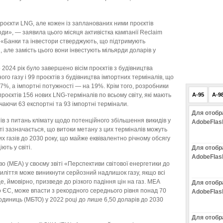
проєкти LNG, але кожен із запланованих ними проєктів
оди», — заявила цього місяця активістка кампанії Reclaim
. «Банки та інвестори стверджують, що підтримують
, але замість цього вони інвестують мільярди доларів у
о 2024 рік було завершено вісім проєктів з будівництва
го газу і 99 проєктів з будівництва імпортних терміналів, що
 7%, а імпортні потужності — на 19%. Крім того, розробники
оєктів 156 нових LNG-терміналів по всьому світу, які мають
A-95
A-9
чаючи 63 експортні та 93 імпортні термінали.
Для отобр
в з питань клімату щодо потенційного збільшення викидів у
AdobeFlas
іті зазначається, що витоки метану з цих терміналів можуть
их газів до 2030 року, що майже еквівалентно річному обсягу
ють у світі.
Для отобр
AdobeFlas
о (МЕА) у своєму звіті «Перспективи світової енергетики до
иліття може виникнути серйозний надлишок газу, якщо всі
е, ймовірно, призведе до різкого падіння цін на газ. МЕА
Для отобр
о ЄС, може впасти з рекордного середнього рівня понад 70
AdobeFlas
одиниць (МБТО) у 2022 році до лише 6,50 доларів до 2030
Для отобр