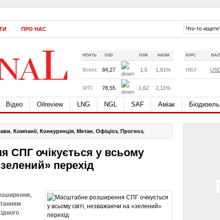
ТИ
ПРО НАС
НЕФТЬ
USD
ИЗМ
%ИЗМ
КУРС
ВАЛ
Brent
84,27
1,5
1,81%
НБУ
US
WTI
78,55
1,62
2,11%
Відео
Oilreview
LNG
NGL
SAF
Аміак
Біодизель
жави
,
Компанії
,
Конкуренція
,
Метан
,
Офіціоз
,
Прогноз
,
 СПГ очікується у всьому
«зелений» перехід
озширення,
станням
хідного