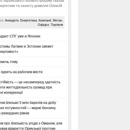
го Українського газового форуму сказав
нергетики та захисту довкілля Олексій
се:
Анекдоти
,
Енергетика
,
Компанії
,
Метан
,
Офіціоз
,
Торгівля
одает СПГ уже и Японии
стемы Латвии и Эстонии свяжет
нергомост»
омочь тому
 курить на рабочем месте
тійкість — це насамперед здатність
ти життєдіяльність громад при
і конкуренції
тив близько 5 млн барелів на добу
их потужностей — маржі бензину
 рекордних рівнів
ив про близькість угоди з Оманом, але
ував відкриття Ормузької протоки