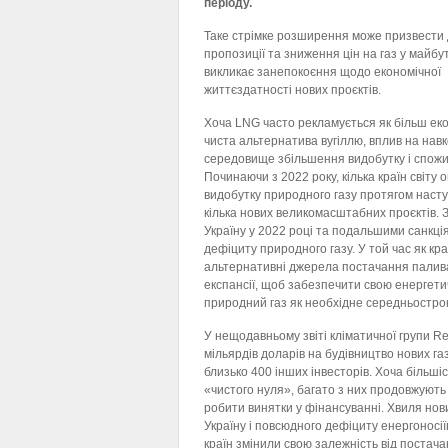
періоду.
Таке стрімке розширення може призвести
пропозиції та зниження цін на газ у майбу
викликає занепокоєння щодо економічної
життєздатності нових проєктів.
Хоча LNG часто рекламується як більш еко
чиста альтернатива вугіллю, вплив на нав
середовище збільшення видобутку і спож
Починаючи з 2022 року, кілька країн світ
видобутку природного газу протягом насту
кілька нових великомасштабних проєктів. 
Україну у 2022 році та подальшими санкці
дефіциту природного газу. У той час як к
альтернативні джерела постачання палива,
експансії, щоб забезпечити свою енергети
природний газ як необхідне середньострок
У нещодавньому звіті кліматичної групи Re
мільярдів доларів на будівництво нових га
близько 400 інших інвесторів. Хоча більші
«чистого нуля», багато з них продовжують
робити винятки у фінансуванні. Хвиля нови
Україну і повсюдного дефіциту енергоносії
країн змінили свою залежність від постачан