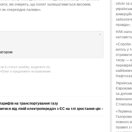
обсяг за 
оєкти, які очікують, що попит залишатиметься високим,
українськ
ті як «перехідне паливо».
комерційн
забезпеч
правда»,
НАК нагол
натомість
«Спроби 
когось у 
автором
отримати
тиску — 
перевіряй
ли в статье ошибку, выделите ее,
найближчі
l+Enter и предложите исправление
Нафтогаз
Українськ
Єврокоміс
за допом
виконанн
 тарифів на транспортування газу
Стокгольм
итися від ліній електропередач з ЄС на тлі зростання цін
»
«Терміна
Газпромо
повного 
правил з 