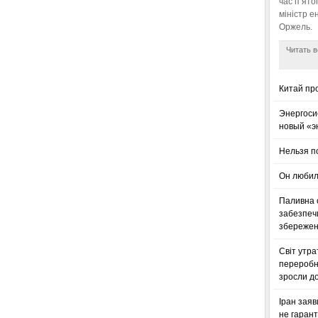
час п’ято
міністр е
Оржель.
Читать в
Китай пр
Энергоси
новый «э
Нельзя п
Он любил
Паливна с
забезпечи
збереженн
Світ утра
переробн
зросли до
Іран заяв
не гарант