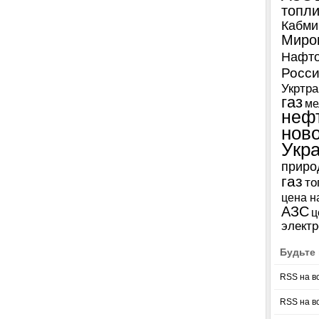
топл
Кабми
Миро
Нафто
Росси
Укртра
газ
ме
неф
нов
Укр
приро
газ
то
цена н
АЗС
ц
электр
Будьте 
RSS на в
RSS на в