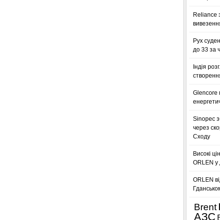
Reliance 
вивезення
Рух суден
до 33 за 
Індія роз
створенн
Glencore
енергетич
Sinopec з
через ск
Сходу
Високі ці
ORLEN у 
ORLEN ві
Гдансько
Brent
АЗС