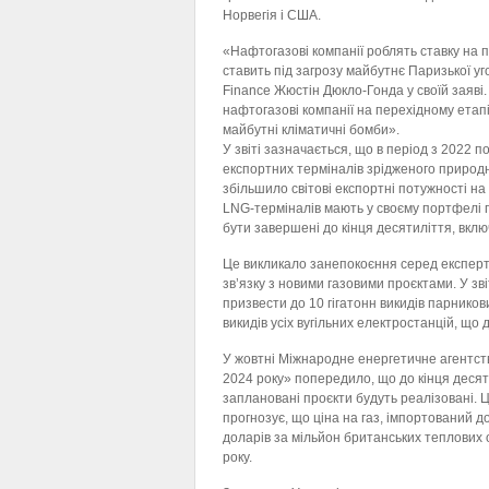
Норвегія і США.
«Нафтогазові компанії роблять ставку на 
ставить під загрозу майбутнє Паризької уг
Finance Жюстін Дюкло-Гонда у своїй заяві
нафтогазові компанії на перехідному етапі
майбутні кліматичні бомби».
У звіті зазначається, що в період з 2022 п
експортних терміналів зрідженого природно
збільшило світові експортні потужності на
LNG-терміналів мають у своєму портфелі пр
бути завершені до кінця десятиліття, вклю
Це викликало занепокоєння серед експерті
зв’язку з новими газовими проєктами. У зв
призвести до 10 гігатонн викидів парников
викидів усіх вугільних електростанцій, що ді
У жовтні Міжнародне енергетичне агентств
2024 року» попередило, що до кінця десят
заплановані проєкти будуть реалізовані. Ц
прогнозує, що ціна на газ, імпортований д
доларів за мільйон британських теплових 
року.