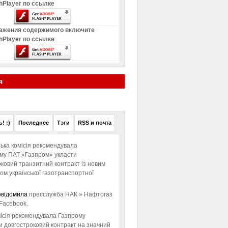
hPlayer по ссылке
ажения содержимого включите
hPlayer по ссылке
я
! :)
Последнее
Тэги
RSS и почта
ька комісія рекомендувала
ому ПАТ «Газпром» укласти
ковий транзитний контракт із новим
м української газотранспортної
овідомила
пресслужба НАК » Нафтогаз
Facebook.
ісія рекомендувала Газпрому
и довгостроковий контракт на значний