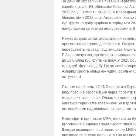
За даними Управління з питань енергетики
виробництва LNG, обігнавши Катар та Авст
2023 році. Експорт LNG з США в середньом
більше, ніж у 2022 році. Австралія і Катар
куб. футів на добу щорічно в період між 20
найбільшими світовими експортерами ЗПГ з
Немає жодних ознак уповільнення темпів 
проєктів на наступне десятиліття. Очікуєть
перебувають на стадії будівництва, будуть
EIA прогнозувало, що експорт природного 
до 13,6 млрд куб. футів на добу. У 2025 р
млрд куб. футів на добу. Це не лише амер
Америці зросте більш ніж удвічі, оскільки
потужності.
Станом на липень, 42 LNG проєкти в Європ
року поточна європейська черга проєктів 
метричних тонн на рік. Однак зниження єв
багатьох терміналів впав нижче 50 відсотк
потенційними надмірними інвестиціями та
Якщо вірити прогнозам МЕА, гонитва за бу
вторгнення в Україну і подальшого глобал
Швидке розширення світового ринку LNG м
призведе до різкого падіння цін на газ пр