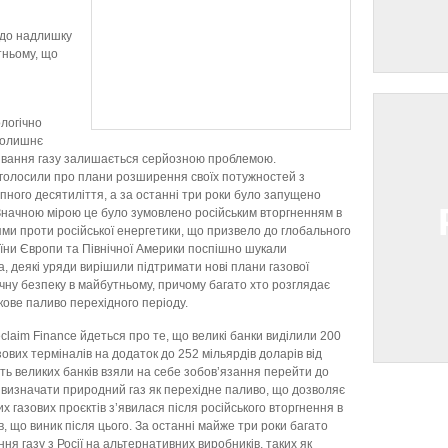
 до надлишку
тньому, що
логічно
колишнє
ивання газу залишається серйозною проблемою.
у оголосили про плани розширення своїх потужностей з
пного десятиліття, а за останні три роки було запущено
Значною мірою це було зумовлено російським вторгненням в
ями проти російської енергетики, що призвело до глобального
раїни Європи та Північної Америки поспішно шукали
 деякі уряди вирішили підтримати нові плани газової
чну безпеку в майбутньому, причому багато хто розглядає
ове паливо перехідного періоду.
claim Finance йдеться про те, що великі банки виділили 200
зових терміналів на додаток до 252 мільярдів доларів від
сть великих банків взяли на себе зобов’язання перейти до
 визначати природний газ як перехідне паливо, що дозволяє
х газових проєктів з’явилася після російського вторгнення в
в, що виник після цього. За останні майже три роки багато
ня газу з Росії на альтернативних виробників, таких як