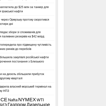
заплатила до $25 млн за танкер для
 іракської нафти
 через Ормузьку протоку скоротився
чотири дні
глядає збори зі споживачів для
я паливних резервів на $42 млрд
 попередила про підвищену чутливість
них ринків до перебоїв
більшила закупівлі російської нафти
орочення постачання з Близького
ни на дизель збільшили прибуток
другому кварталі
дкрила власний морський термінал на
му НПЗ
ICE
NYMEX
Nafta
WTI
Газпром
Дизельное
ВИЭ