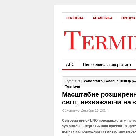
ГОЛОВНА
АНАЛІТИКА
ПРОДУК
АЕС
Відновлювана енергетика
Рубрика |
Геополітика
,
Головне
,
Інші дер
Торгівля
Масштабне розширення
світі, незважаючи на 
Обновлено: Декабрь 16, 2024.
Світовий ринок LNG переживає значне р
зумовлене енергетичною кризою та зро
попиту на природний газ як паливо пере