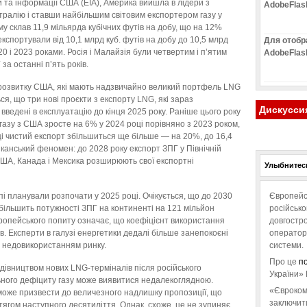
 та інформації США (EIA), Америка вийшла в лідери з
AdobeFlas
ралію і ставши найбільшим світовим експортером газу у
у склав 11,9 мільярда кубічних футів на добу, що на 12%
 експортували від 10,1 млрд куб. футів на добу до 10,5 млрд
Для отобр
20 і 2023 роками. Росія і Малайзія були четвертим і п’ятим
AdobeFlas
а останні п’ять років.
розвитку США, які мають надзвичайно великий портфель LNG
ся, що три нові проєкти з експорту LNG, які зараз
Дискусси
 введені в експлуатацію до кінця 2025 року. Раніше цього року
газу з США зросте на 6% у 2024 році порівняно з 2023 роком,
оці чистий експорт збільшиться ще більше — на 20%, до 16,4
иканський феномен: до 2028 року експорт ЗПГ у Північній
 США, Канада і Мексика розширюють свої експортні
Улыбнитесь
і планували розпочати у 2025 році. Очікується, що до 2030
Європейс
збільшить потужності ЗПГ на континенті на 121 мільйон
російськ
ропейського попиту означає, що коефіцієнт використання
довгостро
ів. Експерти в галузі енергетики дедалі більше занепокоєні
операторо
 недовикористанням ринку.
системи.
Про це
п
дівництвом нових LNG-терміналів після російського
України» 
ьного дефіциту газу може виявитися недалекоглядною.
«Євроком
оже призвести до величезного надлишку пропозиції, що
заключит
отягом наступного десятиліття. Однак, схоже, це не зупиняє