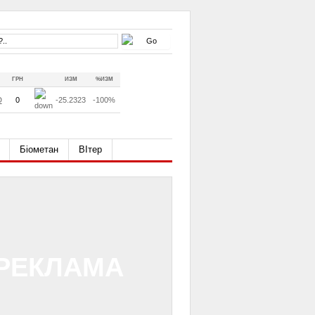
ГРН
ИЗМ
%ИЗМ
D
0
-25.2323
-100%
Біометан
ВІтер
РЕКЛАМА