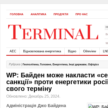
ГОЛОВНА
АНАЛІТИКА
ПРОДУКТИ
ПРО НАС
Н
B
W
АЕС
Відновлювана енергетика
Відео
Oilreview
LN
Рубрика |
Геополітика
,
Головне
,
Енергетика
,
Інші держави
,
Офіціоз
WP: Байден може накласти «се
санкції» проти енергетики росі
свого терміну
Обновлено: Декабрь 25, 2024.
Адміністрація Джо Байдена