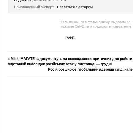
Редактор
(Всего статей: 2518)
Приглашенный эксперт
Связаться с автором
Если вы нашли в статье ошибку, выделите ее,
нажмите Ctrl+Enter и предложите исправление
Tweet
«
Місія МАГАТЕ задокументувала пошкодження критичних для роботи
підстанцій внаслідок російських атак у листопаді — грудні
Росія розширює глобальний ядерний слід, напе