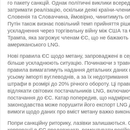
го пакету санкцій. Однак політичні виклики всере
затримати реалізацію, оскільки деякі країни-члени
Словенія та Словаччина, ймовірно, чинитимуть оп
Путін також визнає повільний темп прийняття ріше
ускладнення через торгівельну війну між США та Є
Трампа, яка загрожує членам ЄС, що не бажають 
американського LNG.
Нові правила ЄС щодо метану, запроваджені в сер
більше ускладнюють ситуацію. Починаючи з травня
правила вимагатимуть надання детальних даних п
усьому імпорті вуглеводнів, а за їх недотриманн
штрафи в розмірі до 20% річного обороту. Ці пра
відлякати світових постачальників LNG, включаюч
постачання до ЄС. Катар попередив, що надмірн
законодавства може порушити його експорт LNG д
вимоги щодо даних про вміст метану важко викон
Попри санкційну риторику, лазівки залишаються. 