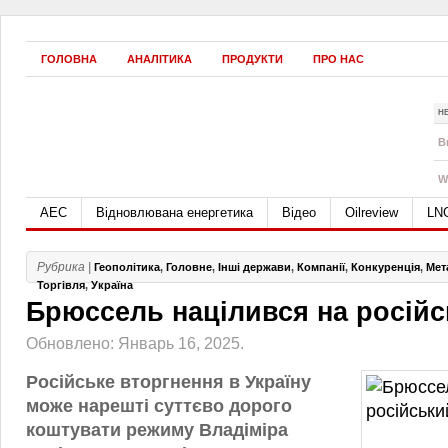
ГОЛОВНА
АНАЛІТИКА
ПРОДУКТИ
ПРО НАС
Н
B
W
АЕС
Відновлювана енергетика
Відео
Oilreview
LN
Рубрика |
Геополітика
,
Головне
,
Інші держави
,
Компанії
,
Конкуренція
,
Мет
Торгівля
,
Україна
Брюссель націлився на росій
Обновлено: Январь 16, 2025.
Російське вторгнення в Україну
може нарешті суттєво дорого
коштувати режиму Владіміра