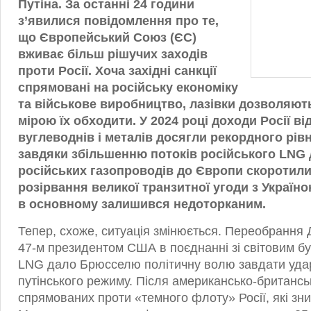
Путіна. За останні 24 години
з’явилися повідомлення про те,
що Європейський Союз (ЄС)
вживає більш рішучих заходів
проти Росії. Хоча західні санкції
спрямовані на російську економіку
та військове виробництво, лазівки дозволяют
мірою їх обходити. У 2024 році доходи Росії ві
вуглеводнів і металів досягли рекордного рівн
завдяки збільшенню потоків російського LNG 
російських газопроводів до Європи скоротили
розірвання великої транзитної угоди з Україн
в основному залишився недоторканим.
Тепер, схоже, ситуація змінюється. Переобрання
47-м президентом США в поєднанні зі світовим 
LNG дало Брюсселю політичну волю завдати удар
путінського режиму. Після американсько-британськ
спрямованих проти «темного флоту» Росії, які зн