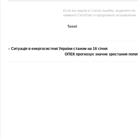
Если вы нашли в статье ошибку, выделите ее,
нажмите Ctrl+Enter и предложите исправление
Tweet
«
Ситуація в енергосистемі України станом на 16 січня
ОПЕК прогнозує значне зростання попит