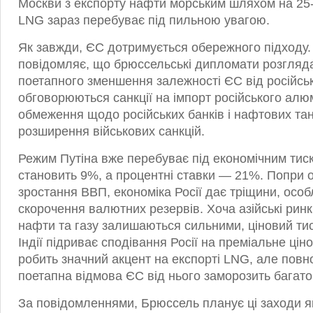
Москви з експорту нафти морським шляхом на 25-
LNG зараз перебуває під пильною увагою.
Як завжди, ЄС дотримується обережного підходу.
повідомляє, що брюссельські дипломати розгляд
поетапного зменшення залежності ЄС від російськ
обговорюються санкції на імпорт російського алю
обмеження щодо російських банків і нафтових тан
розширення військових санкцій.
Режим Путіна вже перебуває під економічним тис
становить 9%, а процентні ставки — 21%. Попри 
зростання ВВП, економіка Росії дає тріщини, особ
скорочення валютних резервів. Хоча азійські ринк
нафти та газу залишаються сильними, ціновий тис
Індії підриває сподівання Росії на преміальне ці
робить значний акцент на експорті LNG, але пов
поетапна відмова ЄС від нього заморозить багато 
За повідомленнями, Брюссель планує ці заходи як