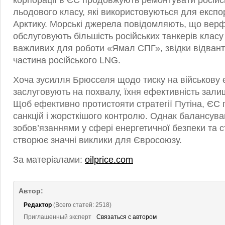
корпорації в ЄС продовжують ремонтувати російс
льодового класу, які використовуються для експ
Арктику. Морські джерела повідомляють, що верфі 
обслуговують більшість російських танкерів класу
важливих для роботи «Ямал СПГ», звідки відван
частина російського LNG.
Хоча зусилля Брюсселя щодо тиску на військову 
заслуговують на похвалу, їхня ефективність зал
Щоб ефективно протистояти стратегії Путіна, ЄС 
санкцій і жорсткішого контролю. Однак балансува
зобов’язаннями у сфері енергетичної безпеки та 
створює значні виклики для Євросоюзу.
За матеріалами:
oilprice.com
Автор:
Редактор
(Всего статей: 2518)
Приглашенный эксперт
Связаться с автором