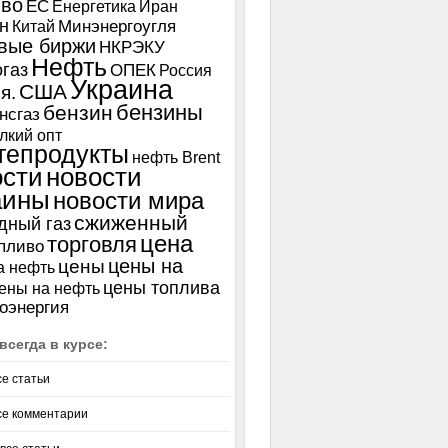
иво
ЕС
Енергетика
Иран
н
Китай
Минэнергоугля
вые биржи
НКРЭКУ
Нефть
газ
ОПЕК
Россия
Украина
США
я.
бензины
бензин
нсгаз
лкий опт
тепродукты
нефть Brent
ости
новости
аины
новости мира
сжиженный
дный газ
цена
торговля
пливо
цены на
цены
а нефть
цены топлива
ены на нефть
оэнергия
всегда в курсе:
се статьи
се комментарии