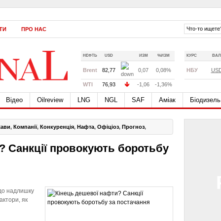
ТИ
ПРО НАС
НЕФТЬ
USD
ИЗМ
%ИЗМ
КУРС
ВАЛ
Brent
82,77
0,07
0,08%
НБУ
US
WTI
76,93
-1,06
-1,36%
Відео
Oilreview
LNG
NGL
SAF
Аміак
Біодизель
жави
,
Компанії
,
Конкуренція
,
Нафта
,
Офіціоз
,
Прогноз
,
? Санкції провокують боротьбу
до надлишку
актори, як