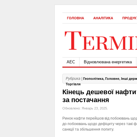
ГОЛОВНА
АНАЛІТИКА
ПРОДУК
АЕС
Відновлювана енергетика
Рубрика |
Геополітика
,
Головне
,
Інші дер
Торгівля
Кінець дешевої нафти
за постачання
Обновлено: Январь 23, 2025.
Ринок нафти перейшов від побоювань що
до побоювань щодо дефіциту через такі ф
санкції та збільшення попиту.