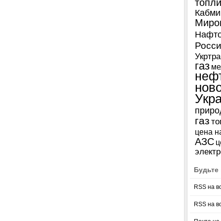
топл
Кабми
Миро
Нафто
Росси
Укртра
газ
ме
неф
нов
Укр
приро
газ
то
цена н
АЗС
ц
электр
Будьте 
RSS на в
RSS на в