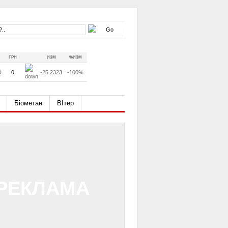
ГРН
ИЗМ
%ИЗМ
D
0
-25.2323
-100%
Біометан
ВІтер
РЕКЛАМА