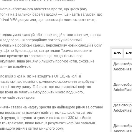
ого енергетичного агентства про те, що цього року
пит на 1 мільйон барелів щодня — і це навіть за умови, що
У січні МЕА допустило, що пропозиція може скоротитися,
годних умов, санкцій або інших подій стане значним, запаси
я задоволення операційних потреб у найближчій
ючись на російські санкції, перспективу нових санкцій з боку
у. Що не було згадано, так це плани Трампа поповнити
A-95
A-9
но призведе до зростання цін, якщо тільки нова
купками. Інша річ, яку більшість прогнозистів, схоже, не
Для отобр
и, — це видобуток.
AdobeFlas
озиція з країн, які не входять в ОПЕК, на чолі зі
настільки, що повністю компенсує скорочення видобутку
Для отобр
 світовому ринку. Той факт, що американські нафтові
AdobeFlas
що вони не мають наміру робити нічого подібного,
е не нафтотрейдерів.
Для отобр
ичачі» ставки на нафту зросли до найвищого рівня за останні
AdobeFlas
на російську та іранську нафту і, як наслідок, на світову
10 грудня, спекулянти купили еквівалент 330 мільйонів
контрактами, пише Кемп, в результаті чого їхні загальні
Для отобр
йвищого рівня з квітня минулого року.
AdobeFlas