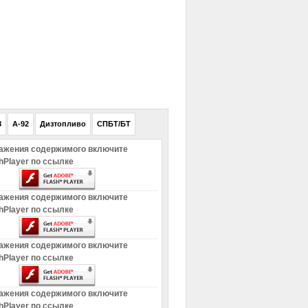
РЕКЛАМА
8
A-92
Дизтопливо
СПБТ/БТ
ажения содержимого включите
hPlayer по ссылке
ажения содержимого включите
hPlayer по ссылке
ажения содержимого включите
hPlayer по ссылке
ажения содержимого включите
hPlayer по ссылке