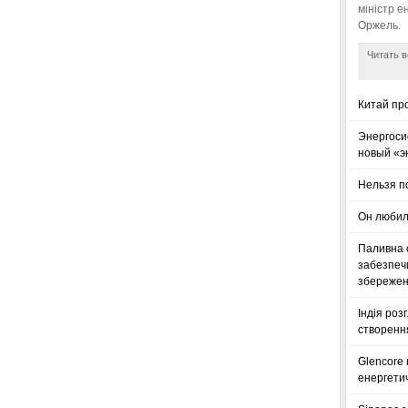
міністр е
Оржель.
Читать в
Китай пр
Энергоси
новый «э
Нельзя п
Он любил
Паливна с
забезпечи
збереженн
Індія роз
створенн
Glencore
енергетич