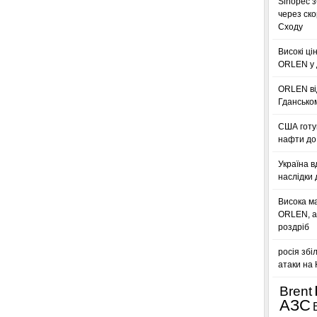
Sinopec з
через ск
Сходу
Високі ці
ORLEN у 
ORLEN ві
Гдансько
США готую
нафти до 
Україна в
наслідки 
Висока м
ORLEN, а
роздріб
росія збі
атаки на
Brent
АЗС