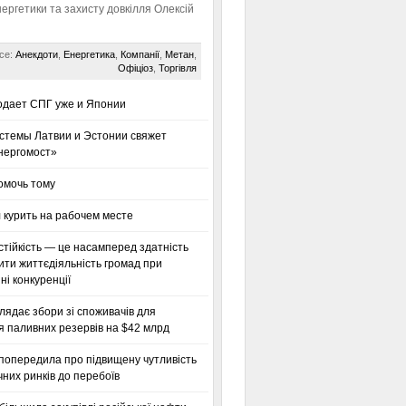
нергетики та захисту довкілля Олексій
се:
Анекдоти
,
Енергетика
,
Компанії
,
Метан
,
Офіціоз
,
Торгівля
одает СПГ уже и Японии
стемы Латвии и Эстонии свяжет
нергомост»
омочь тому
 курить на рабочем месте
тійкість — це насамперед здатність
ти життєдіяльність громад при
і конкуренції
глядає збори зі споживачів для
я паливних резервів на $42 млрд
 попередила про підвищену чутливість
них ринків до перебоїв