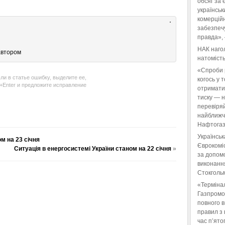
обсяг за 
українськ
комерційн
забезпеч
правда»,
НАК нагол
автором
натомість
«Спроби 
ли в статье ошибку, выделите ее,
когось у 
l+Enter и предложите исправление
отримати
тиску — 
перевіряй
найближчі
Нафтогаз
Українськ
м на 23 січня
Єврокоміс
Ситуація в енергосистемі України станом на 22 січня
»
за допом
виконанн
Стокгольм
«Терміна
Газпромо
повного 
правил з 
час п’ято