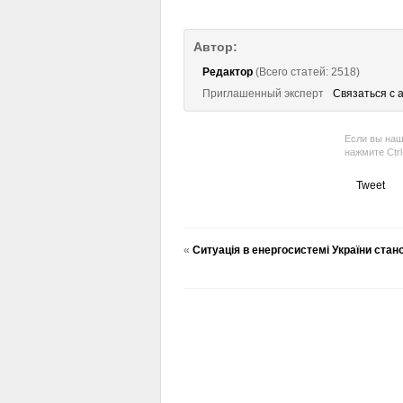
Автор:
Редактор
(Всего статей: 2518)
Приглашенный эксперт
Связаться с 
Если вы наш
нажмите Ctr
Tweet
«
Ситуація в енергосистемі України стано