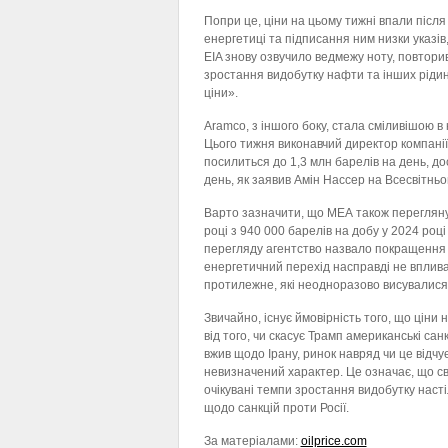
Попри це, ціни на цьому тижні впали післ
енергетиці та підписання ним низки указі
EIA знову озвучило ведмежу ноту, повтори
зростання видобутку нафти та інших рідин
ціни».
Aramco, з іншого боку, стала сміливішою в 
Цього тижня виконавчий директор компанії
посилиться до 1,3 млн барелів на день, до
день, як заявив Амін Нассер на Всесвітньо
Варто зазначити, що МЕА також перегляну
році з 940 000 барелів на добу у 2024 роц
перегляду агентство назвало покращення е
енергетичний перехід насправді не вплив
протилежне, які неодноразово висувалися 
Звичайно, існує ймовірність того, що ціни
від того, чи скасує Трамп американські санкц
вжив щодо Ірану, ринок навряд чи це відчу
невизначений характер. Це означає, що с
очікувані темпи зростання видобутку насті
щодо санкцій проти Росії.
За матеріалами:
oilprice.com