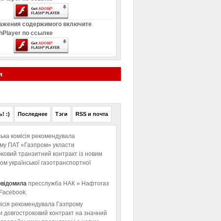
ажения содержимого включите
hPlayer по ссылке
я
! :)
Последнее
Тэги
RSS и почта
ька комісія рекомендувала
ому ПАТ «Газпром» укласти
ковий транзитний контракт із новим
м української газотранспортної
овідомила
пресслужба НАК » Нафтогаз
Facebook.
ісія рекомендувала Газпрому
и довгостроковий контракт на значний