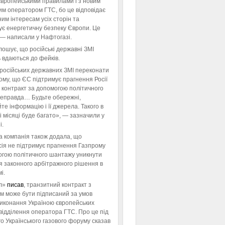
європейськими правилами і з новим
им оператором ГТС, бо це відповідає
им інтересам усіх сторін та
ує енергетичну безпеку Європи. Це
 — написали у Нафтогазі.
ошує, що російські державні ЗМІ
 вдаються до фейків.
російських державних ЗМІ переконати
тому, що ЄС підтримує прагнення Росії
 контракт за допомогою політичного
неправда… Будьте обережні,
те інформацію і її джерела. Такого в
 місяці буде багато», — зазначили у
і.
а компанія також додала, що
ія не підтримує прагнення Газпрому
огою політичного шантажу уникнути
я законного арбітражного рішення в
і.
л»
писав
, транзитний контракт з
м може бути підписаний за умов
виконання Україною європейських
відділення оператора ГТС. Про це під
го Українського газового форуму сказав