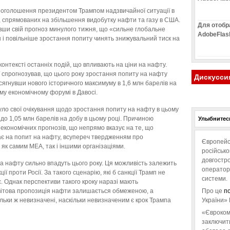
я оголошення президентом Трампом надзвичайної ситуації в
в, спрямованих на збільшення видобутку нафти та газу в США.
Для отобр
вши свій прогноз минулого тижня, що «сильне глобальне
AdobeFlas
 і повільніше зростання попиту чинять знижувальний тиск на
контексті останніх подій, що впливають на ціни на нафту.
 спрогнозував, що цього року зростання попиту на нафту
Дискусси
сягнувши нового історичного максимуму в 1,6 млн барелів на
му економічному форумі в Давосі.
ло свої очікування щодо зростання попиту на нафту в цьому
і до 1,05 млн барелів на добу в цьому році. Причиною
Улыбнитесь
кономічних прогнозів, що непрямо вказує на те, що
ає на попит на нафту, всупереч твердженням про
Європейс
як самим МЕА, так і іншими організаціями.
російськ
довгостро
 на нафту сильно впадуть цього року. Ця можливість залежить
операторо
ії проти Росії. За такого сценарію, які б санкції Трамп не
системи.
є. Однак перспективи такого кроку наразі мають
вітова пропозиція нафти залишається обмеженою, а
Про це
п
льки ж невизначені, наскільки невизначеним є крок Трампа
України» 
«Євроком
заключит