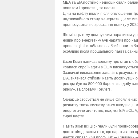
МЕА та EIA постійно недооцінювали балан
попитом і пропозицією нафти.
Ціни на нафту впали після оголошення Т
надзвичайного стану в енергетиці, але Ar
прогнозує значне зростання попиту у 2025
Ще місяць тому домінуючим наративом у р
новин про енергетику був наратив про на
пропозицію і стабільно слабкий попит з б
особливо після прощального пакета санкці
Джон Кемп написав колонку про стан глоба
«запаси сирої нафти в США виснажуються 
Зазвичай виснаження запасів є результатом
EIA, виявився стійким, навіть досягнувши 
рекорд був на 800 000 барелів на добу ви
ринку», за словами Reuters.
Однак це стосується не лише Сполучених Ш
розвитку також виснажуються швидше, ніж
енергетичне агентство, яке, як і EIA в СШ
сирої нафти.
Навіть якби всі ці сигнали були проігноров
достатнім доказом того, що наратив про пр
нафти справді був профіцит — і значний — 