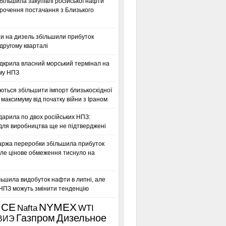
більшила закупівлі російської нафти
орочення постачання з Близького
ни на дизель збільшили прибуток
другому кварталі
дкрила власний морський термінал на
му НПЗ
ться збільшити імпорт близькосхідної
максимуму від початку війни з Іраном
дарила по двох російських НПЗ:
для виробництва ще не підтверджені
аржа переробки збільшила прибуток
ле цінове обмеження тиснуло на
льшила видобуток нафти в липні, але
 НПЗ можуть змінити тенденцію
ICE
NYMEX
Nafta
WTI
Газпром
Дизельное
ВИЭ