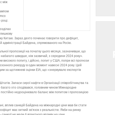
с між
рампом
amco
 році.
озділах
длишкову
оку Китаю. Зараз дехто починає говорити про дефіцит,
й адміністрації Байдена, спрямованого на Росію.
льної пропозиції на початку цього місяця, зазначивши, що
набагато швидше, ніж зазвичай, з середини 2024 року».
 високого попиту, і дійсно, попит у США, попри всі прогнози
сезонного рекорду в один момент навесні 2024 року. Цей
щим за щотижневі оцінки EIA, що «знервувало експертів
татів. Запаси сирої нафти в Організації співробітництва та
 багато хто сподівався, головним чином Міжнародне
А, постійно недооцінювало баланс між попитом і пропозицією
ані, вплив санкцій Байдена на міжнародні ціни мав би стати
офіцит має хиткий зв’язок з реальністю. Якби на ринку
санкції не мали б відчутного впливу на ціни.