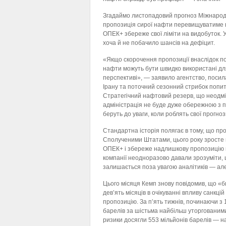
Згадаймо листопадовий прогноз Міжнародн
пропозиція сирої нафти перевищуватиме по
ОПЕК+ збереже свої ліміти на видобуток. 
хоча й не побачило шансів на дефіцит.
«Якщо скорочення пропозиції внаслідок по
нафти можуть бути швидко використані дл
перспективі», — заявило агентство, посила
Ірану та поточний сезонний стрибок попит
Стратегічний нафтовий резерв, що неодмін
адміністрація не буде дуже обережною з по
беруть до уваги, коли роблять свої прогноз
Стандартна історія полягає в тому, що проп
Сполученими Штатами, цього року зросте 
ОПЕК+ і збереже надлишкову пропозицію на
компанії неодноразово давали зрозуміти, 
залишається поза увагою аналітиків — ал
Цього місяця Кемп знову повідомив, що «б
дев’ять місяців в очікуванні впливу санкцій 
пропозицію. За п’ять тижнів, починаючи з 
барелів за шістьма найбільш уторгованими 
ризики досягли 553 мільйонів барелів — на