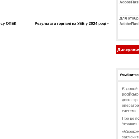
AdobeFlas
Для отобр
есу ОПЕК
Результати торгівлі на УЕБ у 2024 році
»
AdobeFlas
Дискусси
Улыбнитесь
Європейс
російськ
довгостро
операторо
системи.
Про це
п
України» 
«Євроком
заключит