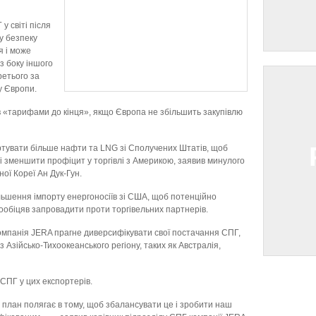
у світі після
у безпеку
 і може
з боку іншого
ретього за
у Європи.
«тарифами до кінця», якщо Європа не збільшить закупівлю
портувати більше нафти та LNG зі Сполучених Штатів, щоб
і зменшити профіцит у торгівлі з Америкою, заявив минулого
ної Кореї Ан Дук-Гун.
льшення імпорту енергоносіїв зі США, щоб потенційно
ообіцяв запровадити проти торгівельних партнерів.
омпанія JERA прагне диверсифікувати свої постачання СПГ,
 Азійсько-Тихоокеанського регіону, таких як Австралія,
СПГ у цих експортерів.
 план полягає в тому, щоб збалансувати це і зробити наш