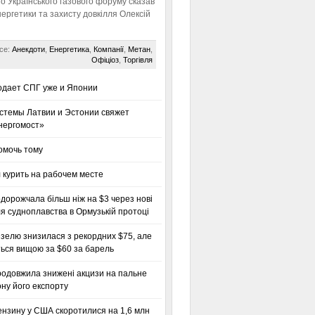
го Українського газового форуму сказав
нергетики та захисту довкілля Олексій
се:
Анекдоти
,
Енергетика
,
Компанії
,
Метан
,
Офіціоз
,
Торгівля
одает СПГ уже и Японии
стемы Латвии и Эстонии свяжет
нергомост»
омочь тому
 курить на рабочем месте
дорожчала більш ніж на $3 через нові
я судноплавства в Ормузькій протоці
зелю знизилася з рекордних $75, але
ься вищою за $60 за барель
родовжила знижені акцизи на пальне
ну його експорту
ензину у США скоротилися на 1,6 млн