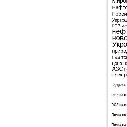
Миро
Нафто
Росси
Укртра
газ
ме
неф
нов
Укр
приро
газ
то
цена н
АЗС
ц
электр
Будьте 
RSS на в
RSS на в
Почта на 
Почта на