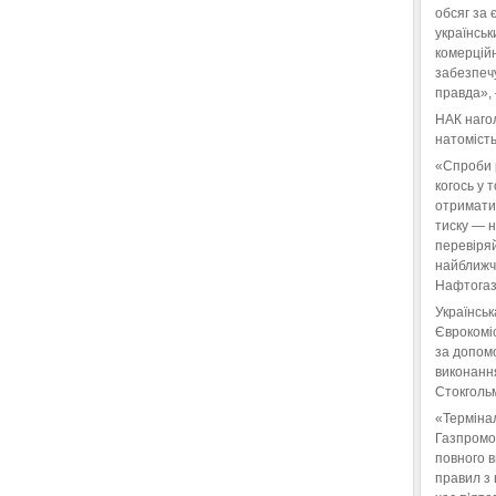
обсяг за 
українськ
комерційн
забезпеч
правда»,
НАК нагол
натомість
«Спроби 
когось у 
отримати
тиску — 
перевіряй
найближчі
Нафтогаз
Українськ
Єврокоміс
за допом
виконанн
Стокгольм
«Терміна
Газпромо
повного 
правил з 