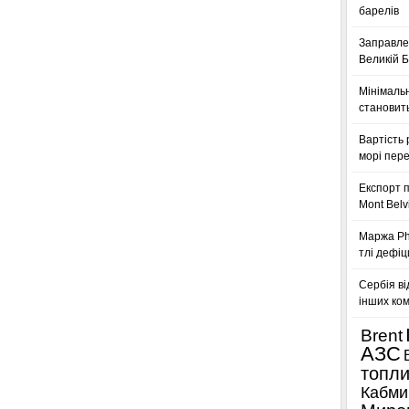
барелів
Заправле
Великій Б
Мінімальн
становить
Вартість 
морі пере
Експорт п
Mont Belv
Маржа Phi
тлі дефіц
Сербія ві
інших ком
Brent
АЗС
топл
Кабми