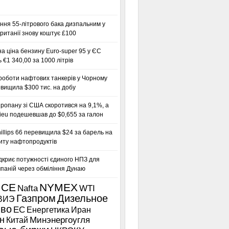
ння 55-літрового бака дизпальним у
ританії знову коштує £100
а ціна бензину Euro-super 95 у ЄС
 €1 340,00 за 1000 літрів
роботи нафтових танкерів у Чорному
вищила $300 тис. на добу
ропану зі США скоротився на 9,1%, а
ieu подешевшав до $0,655 за галон
llips 66 перевищила $24 за барель на
иту нафтопродуктів
дкриє потужності єдиного НПЗ для
паній через обміління Дунаю
ICE
NYMEX
Nafta
WTI
Газпром
Дизельное
ВИЭ
иво
ЕС
Енергетика
Иран
н
Китай
Минэнергоугля