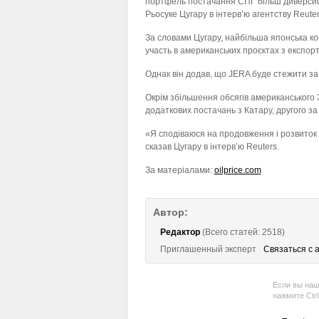
портфель постачання СПГ більш диверсифі
Рьосуке Цугару в інтерв’ю агентству Reute
За словами Цугару, найбільша японська ко
участь в американських проєктах з експор
Однак він додав, що JERA буде стежити за 
Окрім збільшення обсягів американського 
додаткових постачань з Катару, другого за
«Я сподіваюся на продовження і розвиток 
сказав Цугару в інтерв’ю Reuters.
За матеріалами:
oilprice.com
Автор:
Редактор
(Всего статей: 2518)
Приглашенный эксперт
Связаться с 
Если вы наш
нажмите Ctr