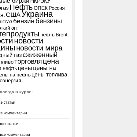
вые биржи
НКРЭКУ
Нефть
газ
ОПЕК
Россия
Украина
США
я.
бензины
бензин
нсгаз
лкий опт
тепродукты
нефть Brent
ости
новости
аины
новости мира
сжиженный
дный газ
цена
торговля
пливо
цены на
цены
а нефть
цены топлива
ены на нефть
оэнергия
всегда в курсе:
се статьи
се комментарии
все статьи
 все комментарии