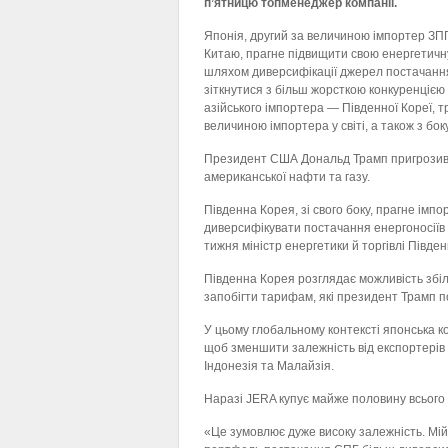
п’ятницю топменеджер компанії.
Японія, другий за величиною імпортер ЗПГ 
Китаю, прагне підвищити свою енергетичн
шляхом диверсифікації джерел постачання
зіткнутися з більш жорсткою конкуренцією 
азійського імпортера — Південної Кореї, т
величиною імпортера у світі, а також з бок
Президент США Дональд Трамп пригрозив 
американської нафти та газу.
Південна Корея, зі свого боку, прагне ім
диверсифікувати постачання енергоносіїв 
тижня міністр енергетики й торгівлі Півден
Південна Корея розглядає можливість збі
запобігти тарифам, які президент Трамп п
У цьому глобальному контексті японська к
щоб зменшити залежність від експортерів з
Індонезія та Малайзія.
Наразі JERA купує майже половину всього 
«Це зумовлює дуже високу залежність. Мій