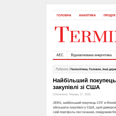
ГОЛОВНА
АНАЛІТИКА
ПРОДУК
АЕС
Відновлювана енергетика
Рубрика |
Геополітика
,
Головне
,
Інші дер
Найбільший покупець 
закупівлі зі США
Обновлено: Январь 27, 2025.
JERA, найбільший покупець СПГ в Японії
збільшити закупівлі у США, щоб диверс
свій портфель постачання, повідомив Re