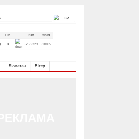
ГРН
ИЗМ
%ИЗМ
D
0
-25.2323
-100%
Біометан
ВІтер
РЕКЛАМА