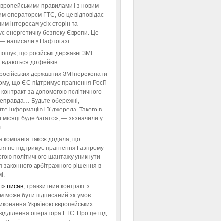
європейськими правилами і з новим
им оператором ГТС, бо це відповідає
им інтересам усіх сторін та
ує енергетичну безпеку Європи. Це
 — написали у Нафтогазі.
ошує, що російські державні ЗМІ
 вдаються до фейків.
російських державних ЗМІ переконати
тому, що ЄС підтримує прагнення Росії
 контракт за допомогою політичного
неправда… Будьте обережні,
те інформацію і її джерела. Такого в
 місяці буде багато», — зазначили у
і.
а компанія також додала, що
ія не підтримує прагнення Газпрому
огою політичного шантажу уникнути
я законного арбітражного рішення в
і.
л»
писав
, транзитний контракт з
м може бути підписаний за умов
виконання Україною європейських
відділення оператора ГТС. Про це під