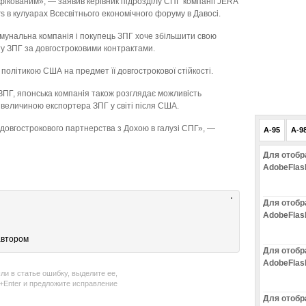
кованим», — заявив керівник підрозділу СПГ компанії JERA
rs в кулуарах Всесвітнього економічного форуму в Давосі.
мунальна компанія і покупець ЗПГ хоче збільшити свою
ту ЗПГ за довгостроковими контрактами.
політикою США на предмет її довгострокової стійкості.
ЗПГ, японська компанія також розглядає можливість
 величиною експортера ЗПГ у світі після США.
довгострокового партнерства з Дохою в галузі СПГ», —
A-95
A-9
Для отобр
AdobeFlas
Для отобр
AdobeFlas
автором
Для отобр
AdobeFlas
ли в статье ошибку, выделите ее,
l+Enter и предложите исправление
Для отобр