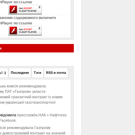
hPlayer по ссылке
ажения содержимого включите
hPlayer по ссылке
я
! :)
Последнее
Тэги
RSS и почта
ька комісія рекомендувала
ому ПАТ «Газпром» укласти
ковий транзитний контракт із новим
м української газотранспортної
овідомила
пресслужба НАК » Нафтогаз
Facebook.
ісія рекомендувала Газпрому
и довгостроковий контракт на значний