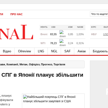
ТИ
ПРО НАС
НЕФТЬ
USD
ИЗМ
%ИЗМ
КУРС
ВАЛ
Brent
83,55
0,85
1,03%
НБУ
US
WTI
78,23
0,24
0,31%
Відео
Oilreview
LNG
NGL
SAF
Аміак
Біодизель
жави
,
Компанії
,
Метан
,
Офіціоз
,
Прогноз
,
Торгівля
СПГ в Японії планує збільшити
, планує
ифікувати
uters у