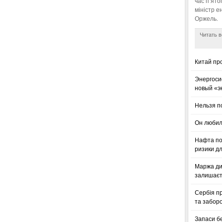
час п’ято
міністр е
Оржель.
Читать в
Китай пр
Энергоси
новый «э
Нельзя п
Он любил
Нафта по
ризики дл
Маржа ди
залишаєт
Сербія п
та заборо
Запаси б