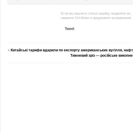
Если вы нашли в статье ошибку, выделите ее,
нажмите Ctrl+Enter и предложите исправление
Tweet
«
Китайські тарифи вдарили по експорту американських вугілля, нафт
Тижневий зріз — російське викопне