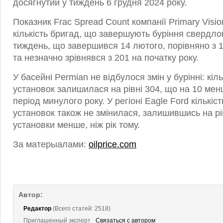
досягнутий у тиждень 6 грудня 2024 року.
Показник Frac Spread Count компанії Primary Visio
кількість бригад, що завершують буріння свердлов
тиждень, що завершився 14 лютого, порівняно з 
та незначно зрівнявся з 201 на початку року.
У басейні Permian не відбулося змін у бурінні: кіл
установок залишилася на рівні 304, що на 10 менш
період минулого року. У регіоні Eagle Ford кількіс
установок також не змінилася, залишившись на рів
установки менше, ніж рік тому.
За матерыалами:
oilprice.com
Автор:
Редактор
(Всего статей: 2518)
Приглашенный эксперт
Связаться с автором