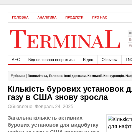
ГОЛОВНА
АНАЛІТИКА
ПРОДУКТИ
ПРО НАС
Н
B
W
АЕС
Відновлювана енергетика
Відео
Oilreview
LN
Рубрика |
Геополітика
,
Головне
,
Інші держави
,
Компанії
,
Конкуренція
,
Наф
Кількість бурових установок д
газу в США знову зросла
Обновлено: Февраль 24, 2025.
Загальна кількість активних
бурових установок для видобутку