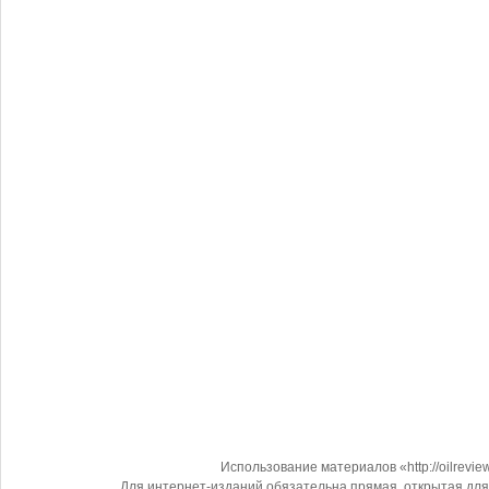
Использование материалов «http://oilrevi
Для интернет-изданий обязательна прямая, открытая для 