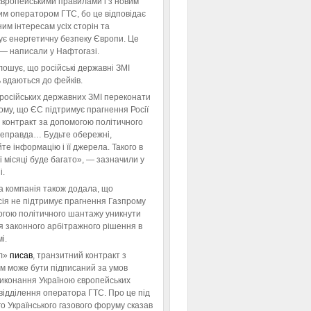
європейськими правилами і з новим
им оператором ГТС, бо це відповідає
им інтересам усіх сторін та
ує енергетичну безпеку Європи. Це
 — написали у Нафтогазі.
ошує, що російські державні ЗМІ
 вдаються до фейків.
російських державних ЗМІ переконати
тому, що ЄС підтримує прагнення Росії
 контракт за допомогою політичного
неправда… Будьте обережні,
те інформацію і її джерела. Такого в
 місяці буде багато», — зазначили у
і.
а компанія також додала, що
ія не підтримує прагнення Газпрому
огою політичного шантажу уникнути
я законного арбітражного рішення в
і.
л»
писав
, транзитний контракт з
м може бути підписаний за умов
виконання Україною європейських
відділення оператора ГТС. Про це під
го Українського газового форуму сказав