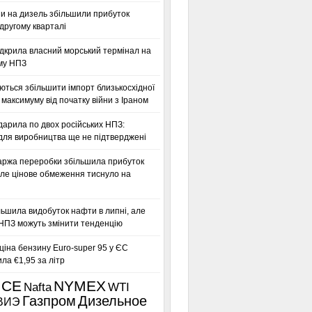
ни на дизель збільшили прибуток
другому кварталі
дкрила власний морський термінал на
му НПЗ
ться збільшити імпорт близькосхідної
максимуму від початку війни з Іраном
дарила по двох російських НПЗ:
для виробництва ще не підтверджені
аржа переробки збільшила прибуток
ле цінове обмеження тиснуло на
льшила видобуток нафти в липні, але
 НПЗ можуть змінити тенденцію
іна бензину Euro-super 95 у ЄС
а €1,95 за літр
ICE
NYMEX
Nafta
WTI
Газпром
Дизельное
ВИЭ