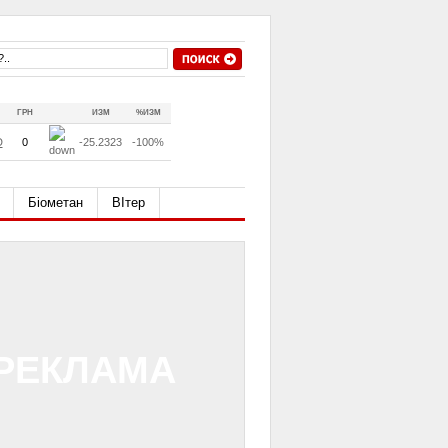
ГРН
ИЗМ
%ИЗМ
D
0
-25.2323
-100%
Біометан
ВІтер
РЕКЛАМА