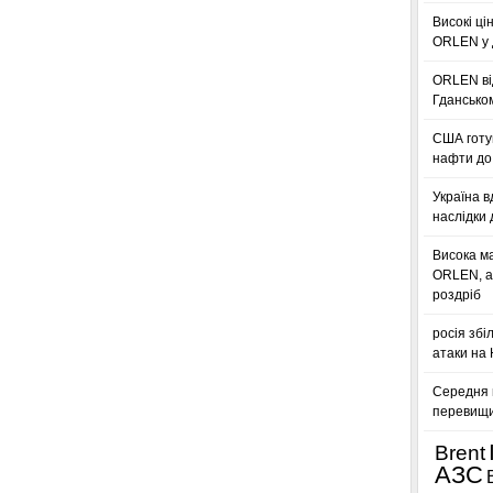
Високі ці
ORLEN у 
ORLEN ві
Гдансько
США готую
нафти до 
Україна в
наслідки 
Висока м
ORLEN, а
роздріб
росія збі
атаки на
Середня ц
перевищил
Brent
АЗС