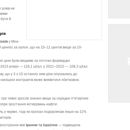
і
 років не
овими
 бути й
рів
років
у Мон-
4 центи за галон
, що на 10–11 центів вище за 10-
і ціни були вищими за поточні форвардні
015 роках — 118,1 ц/гал, у 2021–2022 — 108,3 ц/гал.
му, що у 3 з 10 останніх зим ціни опускались до
я нинішніх контрактів може виявитися збитковою.
 три тижні зросли значно вище за середнє п’ятирічне
попри зростання котирувань нафти.
ль у червні, тоді як пропан подорожчав лише на 11%
кторів.
загострення між
Іраном та Ізраїлем
— підвищила