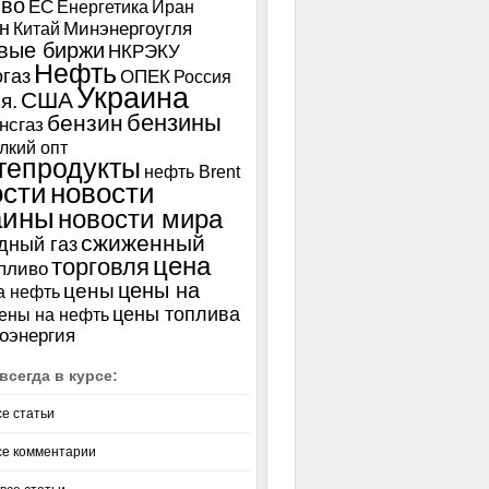
иво
ЕС
Енергетика
Иран
н
Китай
Минэнергоугля
вые биржи
НКРЭКУ
Нефть
газ
ОПЕК
Россия
Украина
США
я.
бензины
бензин
нсгаз
лкий опт
тепродукты
нефть Brent
ости
новости
аины
новости мира
сжиженный
дный газ
цена
торговля
пливо
цены на
цены
а нефть
цены топлива
ены на нефть
оэнергия
всегда в курсе:
се статьи
се комментарии