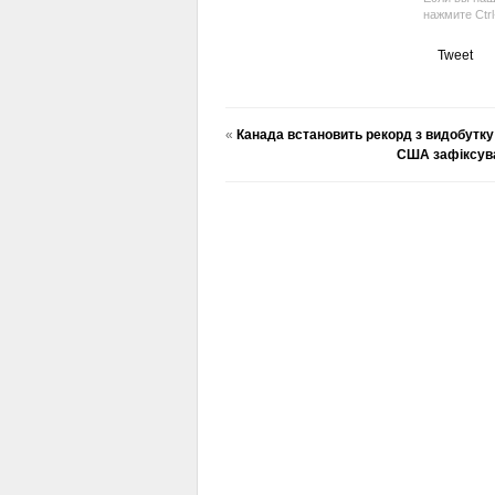
нажмите Ctr
Tweet
«
Канада встановить рекорд з видобутку н
США зафіксува