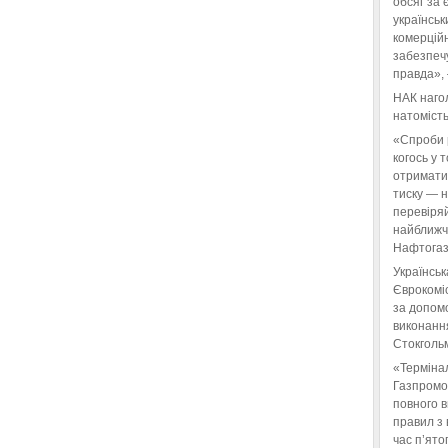
обсяг за 
українськ
комерційн
забезпеч
правда»,
НАК нагол
натомість
«Спроби 
когось у 
отримати
тиску — 
перевіряй
найближчі
Нафтогаз
Українськ
Єврокоміс
за допом
виконанн
Стокгольм
«Терміна
Газпромо
повного 
правил з 
час п’ято