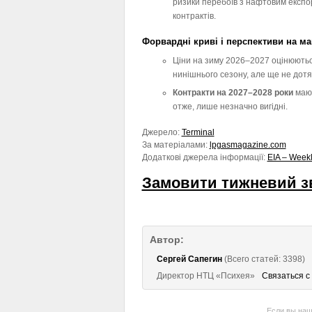
ризики перебоїв з нафтовим експо
контрактів.
Форвардні криві і перспективи на м
Ціни на зиму 2026–2027 оцінюютьс
нинішнього сезону, але ще не дотяг
Контракти на 2027–2028 роки
мают
отже, лише незначно вигідні.
Джерело:
Terminal
За матеріалами:
lpgasmagazine.com
Додаткові джерела інформації:
EIA – Weekl
Замовити тижневий зв
Автор:
Сергей Сапегин
(Всего статей: 3398)
Директор НТЦ «Психея»
Связаться с
Если вы наш