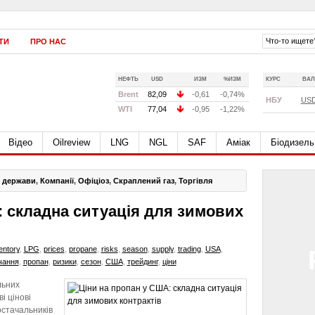
ТИ
ПРО НАС
НЕФТЬ
USD
ИЗМ
%ИЗМ
КУРС
ВАЛ
Brent
82,09
-0,61
-0,74%
НБУ
US
WTI
77,04
-0,95
-1,22%
Відео
Oilreview
LNG
NGL
SAF
Аміак
Біодизель
і держави
,
Компанії
,
Офіціоз
,
Скраплений газ
,
Торгівля
: складна ситуація для зимових
entory
,
LPG
,
prices
,
propane
,
risks
,
season
,
supply
,
trading
,
USA
,
чання
,
пропан
,
ризики
,
сезон
,
США
,
трейдинг
,
ціни
льних
і цінові
остачальників