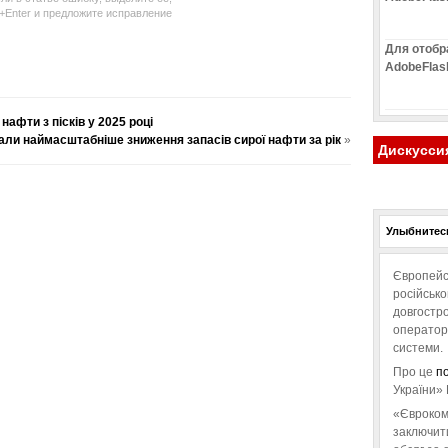
l+Enter и предложите исправление
Для отобр
AdobeFlas
афти з пісків у 2025 році
ли наймасштабніше зниження запасів сирої нафти за рік
»
Дискусси
Улыбнитесь
Європейс
російськ
довгостро
операторо
системи.
Про це
п
України» 
«Євроком
заключит