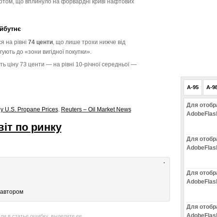
ртом, що вплинуло на форвардні криві нафтових
айбутнє
я на рівні
74 центи
, що лише трохи нижче від
ують до «зони вигідної покупки».
ь ціну 73 центи — на рівні 10-річної середньої —
A-95
A-9
Для отобр
y U.S. Propane Prices
,
Reuters – Oil Market News
AdobeFlas
іт по ринку
Для отобр
AdobeFlas
Для отобр
AdobeFlas
 автором
Для отобр
AdobeFlas
ли в статье ошибку, выделите ее,