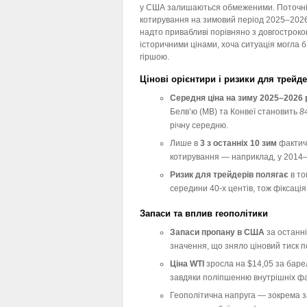
у США залишаються обмеженими. Поточн
котирування на зимовий період 2025–2026
надто привабливі порівняно з довгострок
історичними цінами, хоча ситуація могла б
гіршою.
Цінові орієнтири і ризики для трейде
Середня ціна на зиму 2025–2026 
Белв’ю (MB) та Конвеї становить
8
річну середню.
Лише в
3 з останніх 10 зим
фактичн
котирування — наприклад, у 2014–2
Ризик для трейдерів полягає
в то
середини 40-х центів, тож фіксаці
Запаси та вплив геополітики
Запаси пропану в США
за останні
значення, що зняло ціновий тиск 
Ціна WTI
зросла на $14,05 за баре
завдяки поліпшенню внутрішніх фа
Геополітична напруга — зокрема 