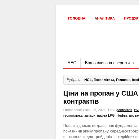
ГОЛОВНА
АНАЛІТИКА
ПРОДУК
АЕС
Відновлювана енергетика
Рубрика |
NGL
,
Геополітика
,
Головне
,
Інш
Ціни на пропан у США
контрактів
Обновлено: Июнь 25, 2025.
Тэги:
geopolitics
,
inv
геополитика
,
запаси
,
нафта LPG
,
Нефть
,
поста
Попри відносне покращення фундамента
показників ринку пропану, середньостроков
перспективи для трейдерів і роздрібних п