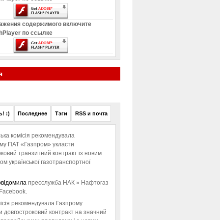
ажения содержимого включите
hPlayer по ссылке
я
! :)
Последнее
Тэги
RSS и почта
ька комісія рекомендувала
ому ПАТ «Газпром» укласти
ковий транзитний контракт із новим
м української газотранспортної
овідомила
пресслужба НАК » Нафтогаз
Facebook.
ісія рекомендувала Газпрому
и довгостроковий контракт на значний