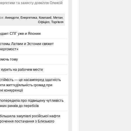
нергетики та захисту довкілля Олексій
се:
Анекдоти
,
Енергетика
,
Компанії
,
Метан
,
Офіціоз
,
Торгівля
одает СПГ уже и Японии
стемы Латвии и Эстонии свяжет
нергомост»
омочь тому
 курить на рабочем месте
тійкість — це насамперед здатність
ти життєдіяльність громад при
і конкуренції
 попередила про підвищену чутливість
них ринків до перебоїв
більшила закупівлі російської нафти
орочення постачання з Близького