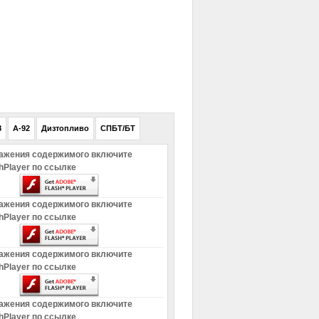
РЕКЛАМА
8
A-92
Дизтопливо
СПБТ/БТ
ажения содержимого включите
hPlayer по ссылке
ажения содержимого включите
hPlayer по ссылке
ажения содержимого включите
hPlayer по ссылке
ажения содержимого включите
hPlayer по ссылке