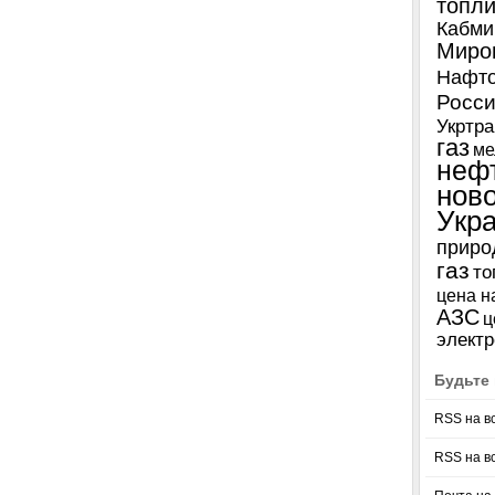
топл
Кабми
Миро
Нафто
Росси
Укртра
газ
ме
неф
нов
Укр
приро
газ
то
цена н
АЗС
ц
электр
Будьте 
RSS на в
RSS на в