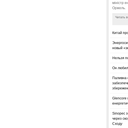
міністр е
Оржель.
Читать в
Китай пр
Энергоси
новый «э
Нельзя п
Он любил
Паливна с
забезпечи
збереженн
Glencore
енергетич
Sinopec з
через ск
Сходу