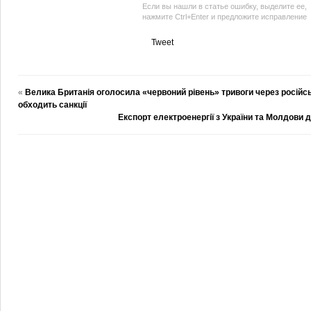
Если вы нашли в статье ошибку, выделите ее,
нажмите Ctrl+Enter и предложите исправление
Tweet
«
Велика Британія оголосила «червоний рівень» тривоги через російсь
обходить санкції
Експорт електроенергії з України та Молдови 