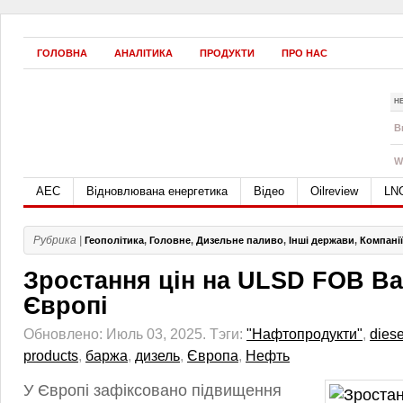
ГОЛОВНА
АНАЛІТИКА
ПРОДУКТИ
ПРО НАС
Н
B
W
АЕС
Відновлювана енергетика
Відео
Oilreview
LN
Рубрика |
Геополітика
,
Головне
,
Дизельне паливо
,
Інші держави
,
Компанії
Зростання цін на ULSD FOB Ba
Європі
Обновлено: Июль 03, 2025.
Тэги:
"Нафтопродукти"
,
diese
products
,
баржа
,
дизель
,
Європа
,
Нефть
У Європі зафіксовано підвищення