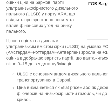
оцінки ціни на баржові партії
ультранизькосірчистого дизельного
пального (ULSD) у порту ARA, що
свідчить про зростання попиту та
вплив фінансових угод на ринку
пального.
Цінова оцінка на дизель з
ультранизьким вмістом сірки (ULSD) на умовах F
(Амстердам–Роттердам–Антверпен) зросла на
+1
оцінка відображає вартість партії, що вантажитьс
вікно 3–15 днів з дати публікації.
ULSD є основним видом дизельного пальног
транспортування в Європі.
Ціна визначається як «flat price» або як диф
ф’ючерсів на низькосірчистий газойль, чи д
кривої.