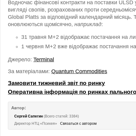
Водночас фінансові контракти на поставки ULSD 
вигляді свопів, розрахованих проти середньоміся
Global Platts за відповідний календарний місяць. 
оновлюються щомісячно,
наприклад
:
31 травня M+2 відображає постачання на л
1 червня M+2 вже відображає постачання н
Джерело:
Terminal
За матеріалами:
Quantum Commodities
Замовити тижневий звіт по ринку
Оперативна інформація по ринках пальног
Автор:
Сергей Сапегин
(Всего статей: 3384)
Директор НТЦ «Психея»
Связаться с автором