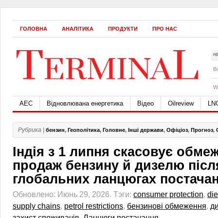
ГОЛОВНА
АНАЛІТИКА
ПРОДУКТИ
ПРО НАС
Н
B
W
АЕС
Відновлювана енергетика
Відео
Oilreview
LN
Рубрика |
бензин
,
Геополітика
,
Головне
,
Інші держави
,
Офіціоз
,
Прогноз
,
Індія з 1 липня скасовує обме
продаж бензину й дизелю післ
глобальних ланцюгах постача
Обновлено: Июнь 29, 2026.
Тэги:
consumer protection
,
die
supply chains
,
petrol restrictions
,
бензинові обмеження
,
д
захист споживачів
,
Ланцюги постачання