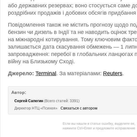
або державних резервах; воно стосується саме до
роздрібних продажів і добових обсягів придбання
Повідомлення також не містить прогнозу щодо п
бензин чи дизель в Індії та не наводить оцінок т
на міжнародні котирування. Тому ключовим факт
залишається дата скасування обмежень — 1 липня
запровадження: перебої в глобальних ланцюгах 
війну на Близькому Сході.
Джерело:
Terminal
. За матеріалами:
Reuters
.
Автор:
Сергей Сапегин
(Всего статей: 3391)
Директор НТЦ «Психея»
Связаться с автором
Если вы нашли в статье ошибку, выделите ее,
нажмите Ctrl+Enter и предложите исправление