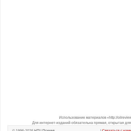
Использование материалов «http://oilrevi
Для интернет-изданий обязательна прямая, открытая для 
© 1996-2026
НТЦ Психея
|
Связаться с нам