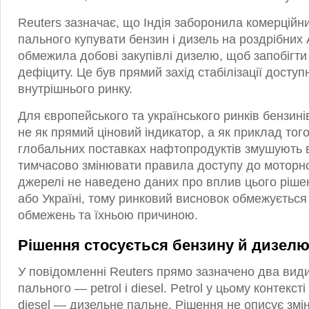
Reuters зазначає, що Індія заборонила комерцій
пального купувати бензин і дизель на роздрібних 
обмежила добові закупівлі дизелю, щоб запобігт
дефіциту. Це був прямий захід стабілізації доступ
внутрішнього ринку.
Для європейського та українського ринків бензин
не як прямий ціновий індикатор, а як приклад тог
глобальних поставках нафтопродуктів змушують в
тимчасово змінювати правила доступу до моторно
джерелі не наведено даних про вплив цього рішен
або Україні, тому ринковий висновок обмежуєтьс
обмежень та їхньою причиною.
Рішення стосується бензину й дизел
У повідомленні Reuters прямо зазначено два вид
пального — petrol і diesel. Petrol у цьому контекст
diesel — дизельне пальне. Рішення не описує змін