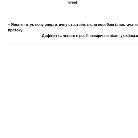
Tweet
«
Японія готує нову енергетичну стратегію після перебоїв із постача
протоку
Дефіцит пального в росії поширився після українсь