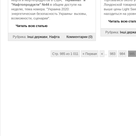
нефти и нефтепродуктов в США;
"Терминал" и
торговались около $ 
"Нафтопродукти" №44
в общем доступе на
Лондонской товарной
неделю, тема номера: "Украина 2020:
выше цены Light Swee
энергетическая безопасность Украины- вызовы,
находиться на уровн
возможности, сценарии".
Читать всю ста
Читать всю статью
Рубрика:
Інші держ
Рубрика:
Інші держави
,
Нафта
Комментарии (0)
Стр. 985 из 1 011
« Первая
«
...
983
984
985