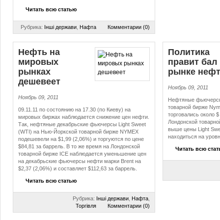
Читать всю статью
Рубрика:
Інші держави
,
Нафта
Комментарии (0)
Нефть на
Политика
мировых
правит бал
рынках
рынке неф
дешевеет
Ноябрь 09, 2011
Ноябрь 09, 2011
Нефтяные фьючерсы 
товарной бирже Nym
09.11.11 по состоянию на 17.30 (по Киеву) на
торговались около $ 
мировых биржах наблюдается снижение цен нефти.
Лондонской товарной
Так, нефтяные декабрьские фьючерсы Light Sweet
выше цены Light Swee
(WTI) на Нью-Йоркской товарной бирже NYMEX
находиться на уровн
подешевели на $1,99 (2,06%) и торгуются по цене
$84,81 за баррель. В то же время на Лондонской
Читать всю ста
товарной бирже ICE наблюдается уменьшение цен
на декабрьские фьючерсы нефти марки Brent на
$2,37 (2,06%) и составляет $112,63 за баррель.
Читать всю статью
Рубрика:
Інші держави
,
Нафта
,
Торгівля
Комментарии (0)