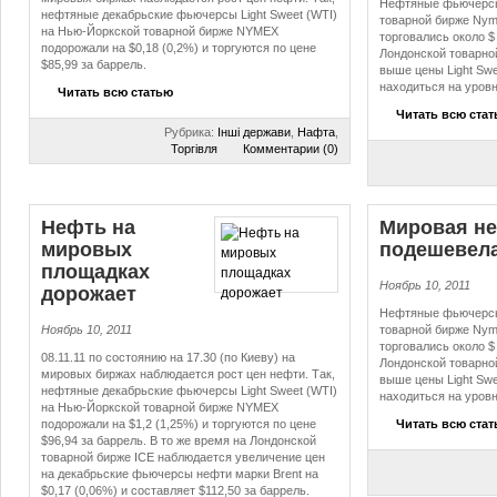
Нефтяные фьючерсы 
нефтяные декабрьские фьючерсы Light Sweet (WTI)
товарной бирже Nyme
на Нью-Йоркской товарной бирже NYMEX
торговались около $ 
подорожали на $0,18 (0,2%) и торгуются по цене
Лондонской товарной
$85,99 за баррель.
выше цены Light Swee
находиться на уровн
Читать всю статью
Читать всю ста
Рубрика:
Інші держави
,
Нафта
,
Торгівля
Комментарии (0)
Нефть на
Мировая н
мировых
подешевел
площадках
Ноябрь 10, 2011
дорожает
Нефтяные фьючерсы 
Ноябрь 10, 2011
товарной бирже Nym
торговались около $ 
08.11.11 по состоянию на 17.30 (по Киеву) на
Лондонской товарной
мировых биржах наблюдается рост цен нефти. Так,
выше цены Light Swee
нефтяные декабрьские фьючерсы Light Sweet (WTI)
находиться на уровн
на Нью-Йоркской товарной бирже NYMEX
подорожали на $1,2 (1,25%) и торгуются по цене
Читать всю ста
$96,94 за баррель. В то же время на Лондонской
товарной бирже ICE наблюдается увеличение цен
на декабрьские фьючерсы нефти марки Brent на
$0,17 (0,06%) и составляет $112,50 за баррель.