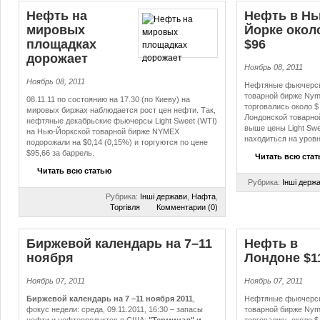
Нефть на
Нефть в Нь
мировых
Йорке окол
площадках
$96
дорожает
Ноябрь 08, 2011
Ноябрь 08, 2011
Нефтяные фьючерсы 
товарной бирже Nym
08.11.11 по состоянию на 17.30 (по Киеву) на
торговались около $ 
мировых биржах наблюдается рост цен нефти. Так,
Лондонской товарной
нефтяные декабрьские фьючерсы Light Sweet (WTI)
выше цены Light Swee
на Нью-Йоркской товарной бирже NYMEX
находиться на уровн
подорожали на $0,14 (0,15%) и торгуются по цене
$95,66 за баррель.
Читать всю ста
Читать всю статью
Рубрика:
Інші держ
Рубрика:
Інші держави
,
Нафта
,
Торгівля
Комментарии (0)
Биржевой календарь на 7–11
Нефть в
ноября
Лондоне $1
Ноябрь 07, 2011
Ноябрь 07, 2011
Биржевой календарь на 7 –11 ноября 2011
,
Нефтяные фьючерсы 
фокус недели: среда, 09.11.2011, 16:30 – запасы
товарной бирже Nym