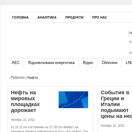
ГОЛОВНА
АНАЛІТИКА
ПРОДУКТИ
ПРО НАС
Н
B
W
АЕС
Відновлювана енергетика
Відео
Oilreview
LN
Рубрика |
Нафта
Нефть на
События в
мировых
Греции и
площадках
Италии
дорожает
подымают
цены на не
Ноябрь 11, 2011
Ноябрь 11, 2011
11.11.11 по состоянию на 17.30 (по Киеву) на
мировых биржах наблюдается рост цен нефти. Так,