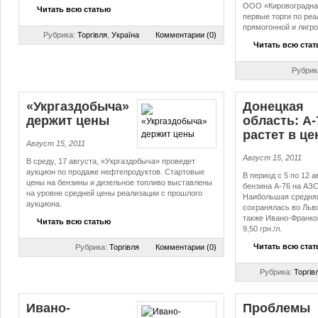
ООО «Кировоградна
Читать всю статью
первые торги по ре
прямогонной и лигро
Рубрика:
Торгівля
,
Україна
Комментарии (0)
Читать всю ста
Рубрик
«Укргаздобыча»
Донецкая
держит цены
область: А-
растет в це
Август 15, 2011
Август 15, 2011
В среду, 17 августа, «Укргаздобыча» проведет
аукцион по продаже нефтепродуктов. Стартовые
В период с 5 по 12 
цены на бензины и дизельное топливо выставлены
бензина А-76 на АЗС 
на уровне средней цены реализации с прошлого
Наибольшая средняя
аукциона.
сохранялась во Львов
также Ивано-Франков
Читать всю статью
9,50 грн./л.
Читать всю ста
Рубрика:
Торгівля
Комментарии (0)
Рубрика:
Торгів
Ивано-
Проблемы