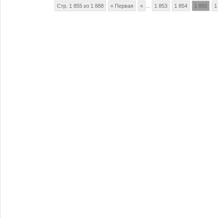
Стр. 1 855 из 1 888
« Первая
«
...
1 853
1 854
1 855
1