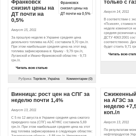
Франковск
только с га
снизил цены на
Август 14, 2011
ДТ почти на
0,5%
В соответствии с э
«Психея», стоимост
неделе изменится не
Август 15, 2011
средняя розничная ц
За прошлую неделю в Украине средняя цена
ДСТУ 4063:2001 сост
дизельного топлива на АЗС составила 9,70 грн./л.
соответственно. Ди
При этом наибольшая средняя цена на этот вид
будет стоить 9,71 грн
топлива зафиксирована в: Крыму - 9,79 грн./л,
Читать всю ста
Луганской и Ивано-Франковской областях - 9,73
грн./л.
Читать всю статью
Рубрика:
Торгівля
,
Україна
Комментарии (0)
Винница: рост цен на СПГ за
Сжиженный
неделю почти 1,4%
на АГЗС за
неделю +7,
Август 13, 2011
коп./л
С 5 по 12 августа в Украине средняя цена сжатого
природного газа (СПГ) на АГНКС составила 5,69
Август 13, 2011
грн./л. При этом наибольшая средняя цена на этот
По результатам мон
вид топлива зафиксирована в следующих областях:
нефтепродуктов Укра
Закарпатская область - 5,88 грн./л, Черновицкая