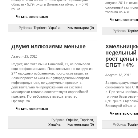
августа 2011 г. отм
область - 5,79 грн./л и Волынская область. - 5,76
сжиженный газ и сн
грн./л.
топлива на АЗС.
Читать всю статью
Читать всю ста
Рубрика:
Торгівля
,
Україна
Комментарии (0)
Рубрика:
Торгів
Двумя иллюзиями меньше
Хмельницки
недельный
Август 13, 2011
рост цены 
СПБТ +4%
Радует, что хотя бы на Банковой, 11, не повывели
еще профессионалов. Поразительно, но ни один из
277 народных избранников, проголосовавших за
Август 12, 2011
Законопроект №7484 «Об упорядочении оборота
нефтепродуктов», не удосужился проверить,
За прошедшую недел
действительно ли предложенная им система
сжиженного газа СПБ
маркировки топлива соответствует европейской
л. При этом наиболь
практике. Потребовалось вмешательство
топлива были отмече
Президента....
6,91 грн./л, Одесской
Винницкой области - 
Читать всю статью
Читать всю ста
Рубрика:
Офіціоз
,
Торгівля
,
Україна
Комментарии (0)
Рубрика:
Торгів