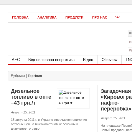
ГОЛОВНА
АНАЛІТИКА
ПРОДУКТИ
ПРО НАС
Н
B
W
АЕС
Відновлювана енергетика
Відео
Oilreview
LN
Рубрика |
Торгівля
Дизельное
Загадочная
топливо в опте
«Киро­вогра
–43 грн./т
нафто­
переробка»
Август 15, 2011
Август 15, 2011
15 августа 2011 г. в Украине отмечается снижение
оптовых цен на высокооктановые бензины и
На площадке Первой
дизельное топливо.
новый продавец неф