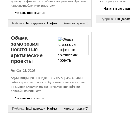
добычу нефти и газа в обширных районах Арктики
этот процесс может 
«злоупотреблением властью».
Читать всю ста
Читать всю статью
Рубрика:
Інші держ
Рубрика:
Інші держави
,
Нафта
Комментарии (0)
Обама
заморозил
нефтяные
арктические
проекты
Ноябрь 21, 2016
Администрация президента США Барака Обамы
заблокировала планы по бурению новых нефтяных
и газовых скважин на арктическом шельфе на
ближайшие пять лет.
Читать всю статью
Рубрика:
Інші держави
,
Нафта
Комментарии (0)