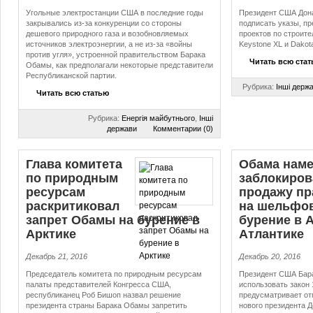
Угольные электростанции США в последние годы
Президент США Дон
закрывались из-за конкуренции со стороны
подписать указы, п
дешевого природного газа и возобновляемых
проектов по строит
источников электроэнергии, а не из-за «войны
Keystone XL и Dakot
против угля», устроенной правительством Барака
Читать всю ста
Обамы, как предполагали некоторые представители
Республиканской партии.
Рубрика:
Інші держ
Читать всю статью
Рубрика:
Енергія майбутнього
,
Інші
держави
Комментарии (0)
Глава комитета
Обама нам
по природным
заблокиров
ресурсам
продажу пр
раскритиковал
на шельфо
запрет Обамы на бурение в
бурение в А
Арктике
Атлантике
Декабрь 21, 2016
Декабрь 20, 2016
Председатель комитета по природным ресурсам
Президент США Бар
палаты представителей Конгресса США,
использовать закон 
республиканец Роб Бишоп назвал решение
предусматривает от
президента страны Барака Обамы запретить
нового президента 