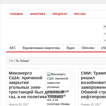
ГОЛОВНА
АНАЛІТИКА
ПРОДУКТИ
ПРО НАС
Н
B
W
АЕС
Відновлювана енергетика
Відео
Oilreview
LN
Тэг |
"Б. Обама"
Минэнерго
СМИ: Трам
США: причиной
решил
закрытия
возобнови
угольных элек­
заморожен
тро­стан­ций был дешевый
Обамой стр
газ, а не политика Обамы
нефтепров
Август 30, 2017
Январь 25, 2017