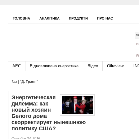
ГОЛОВНА
АНАЛІТИКА
ПРОДУКТИ
ПРО НАС
Н
B
W
АЕС
Відновлювана енергетика
Відео
Oilreview
LN
Тэг |
"Д. Трамп"
Энер­ге­ти­че­ская
дилемма: как
новый хозяин
Белого дома
скорректирует нынешнюю
политику США?
Октябрь 24, 2016