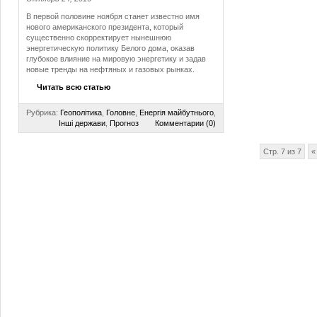
В первой половине ноября станет известно имя
нового американского президента, который
существенно скорректирует нынешнюю
энергетическую политику Белого дома, оказав
глубокое влияние на мировую энергетику и задав
новые тренды на нефтяных и газовых рынках.
Читать всю статью
Рубрика:
Геополітика
,
Головне
,
Енергія майбутнього
,
Інші держави
,
Прогноз
Комментарии (0)
Стр. 7 из 7
«