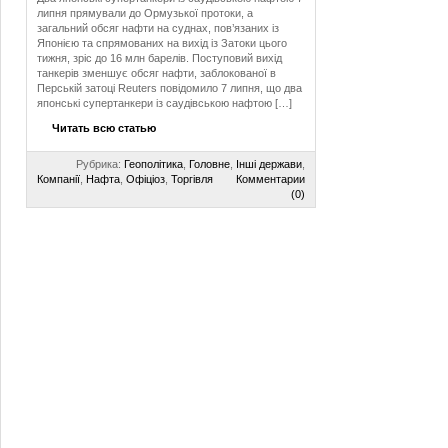
липня прямували до Ормузької протоки, а
загальний обсяг нафти на суднах, пов’язаних із
Японією та спрямованих на вихід із Затоки цього
тижня, зріс до 16 млн барелів. Поступовий вихід
танкерів зменшує обсяг нафти, заблокованої в
Перській затоці Reuters повідомило 7 липня, що два
японські супертанкери із саудівською нафтою […]
Читать всю статью
Рубрика:
Геополітика
,
Головне
,
Інші держави
,
Компанії
,
Нафта
,
Офіціоз
,
Торгівля
Комментарии
(0)