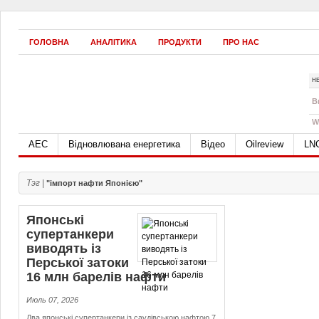
ГОЛОВНА
АНАЛІТИКА
ПРОДУКТИ
ПРО НАС
Н
B
W
АЕС
Відновлювана енергетика
Відео
Oilreview
LN
Тэг |
"імпорт нафти Японією"
Японські
супертанкери
виводять із
Перської затоки
16 млн барелів нафти
Июль 07, 2026
Два японські супертанкери із саудівською нафтою 7