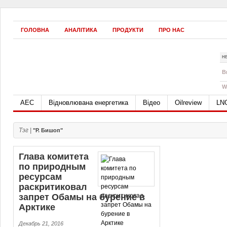
ГОЛОВНА
АНАЛІТИКА
ПРОДУКТИ
ПРО НАС
Н
B
W
АЕС
Відновлювана енергетика
Відео
Oilreview
LN
Тэг |
"Р. Бишоп"
Глава комитета
по природным
ресурсам
раскритиковал
запрет Обамы на бурение в
Арктике
Декабрь 21, 2016