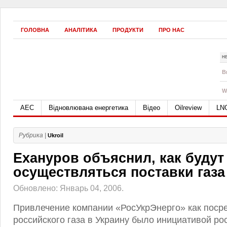
ГОЛОВНА
АНАЛІТИКА
ПРОДУКТИ
ПРО НАС
Н
B
W
АЕС
Відновлювана енергетика
Відео
Oilreview
LN
Рубрика |
Ukroil
Ехануров объяснил, как будут
осуществляться поставки газа
Обновлено: Январь 04, 2006.
Привлечение компании «РосУкрЭнерго» как поср
российского газа в Украину было инициативой ро