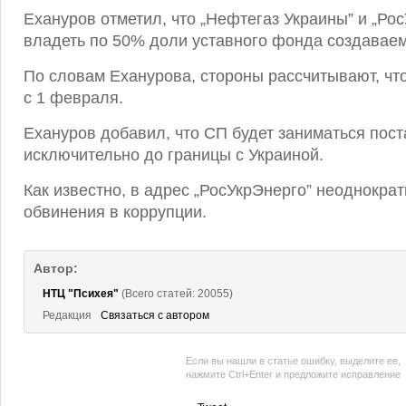
Ехануров отметил, что „Нефтегаз Украины” и „Рос
владеть по 50% доли уставного фонда создавае
По словам Еханурова, стороны рассчитывают, чт
с 1 февраля.
Ехануров добавил, что СП будет заниматься пост
исключительно до границы с Украиной.
Как известно, в адрес „РосУкрЭнерго” неоднокра
обвинения в коррупции.
Автор:
НТЦ "Психея"
(Всего статей: 20055)
Редакция
Связаться с автором
Если вы нашли в статье ошибку, выделите ее,
нажмите Ctrl+Enter и предложите исправление