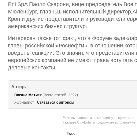
Eni SpA Паоло Скарони, вице-председатель Boei
Мюленбург, главньш исполнительный директор,A
Крон и другие представители и руководители евр
американских бизнес структур.
Интересен также тот факт, что в Форуме задекла
главы российской «Роснефти», в отношении кото
введены санкции. Это значит, что представители
европейских компаний не имеют права вступать 
деловые контакты.
Автор:
Оксана Матиек
(Всего статей: 2392)
Журналист
Связаться с автором
Если вы нашли в статье ошибку, выделите ее,
нажмите Ctrl+Enter и предложите исправление
Tweet