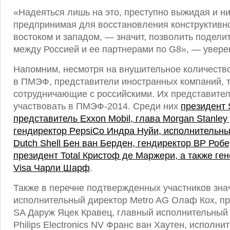
«Надеяться лишь на это, преступно выжидая и ни
предпринимая для восстановления конструктивн
востоком и западом, — значит, позволить подели
между Россией и ее партнерами по G8», — уверен
Напомним, несмотря на внушительное количество
в ПМЭФ, представители иностранных компаний, 
сотрудничающие с российскими. Их представите
участвовать в ПМЭФ-2014. Среди них
президент 
представитель Exxon Mobil, глава Morgan Stanle
гендиректор PepsiCo Индра Нуйи, исполнительны
Dutch Shell Бен ван Берден, гендиректор ВР Роб
президент Total Кристоф де Маржери, а также ге
Visa Чарли Шарф
.
Также в перечне подтвержденных участников зна
исполнительный директор Metro AG Олаф Кох, пр
SA Даруж Яцек Кравец, главный исполнительный 
Philips Electronics NV Франс ван Хаутен, исполн