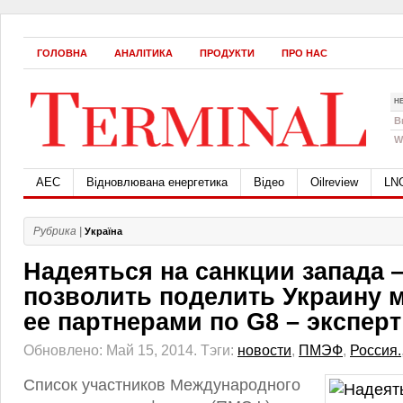
ГОЛОВНА
АНАЛІТИКА
ПРОДУКТИ
ПРО НАС
Н
B
W
АЕС
Відновлювана енергетика
Відео
Oilreview
LN
Рубрика |
Україна
Надеяться на санкции запада 
позволить поделить Украину 
ее партнерами по G8 – эксперт
Обновлено: Май 15, 2014.
Тэги:
новости
,
ПМЭФ
,
Россия.
Список участников Международного