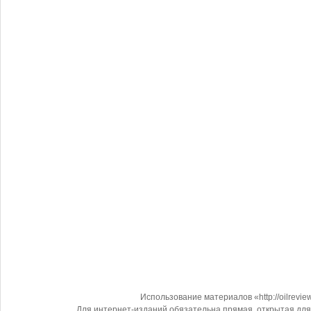
Использование материалов «http://oilrevi
Для интернет-изданий обязательна прямая, открытая для 