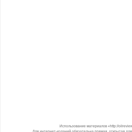
Использование материалов «http://oilrevi
Для интернет-изданий обязательна прямая, открытая для 