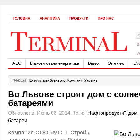
ГОЛОВНА
АНАЛІТИКА
ПРОДУКТИ
ПРО НАС
Н
B
W
АЕС
Відновлювана енергетика
Відео
Oilreview
LN
Рубрика |
Енергія майбутнього
,
Компанії
,
Україна
Во Львове строят дом с солн
батареями
Обновлено: Июнь 06, 2014.
Тэги:
"Нафтопродукти"
,
дом
,
батареи
Компания ООО «МС -I- Строй»