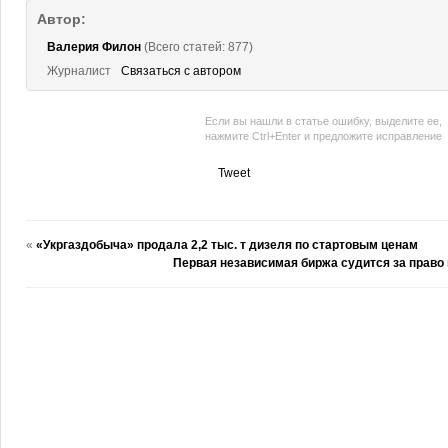
Автор:
Валерия Филон
(Всего статей: 877)
Журналист
Связаться с автором
Если вы нашли в статье ошибку, выделите ее,
нажмите Ctrl+Enter и предложите исправление
Tweet
«
«Укргаздобыча» продала 2,2 тыс. т дизеля по стартовым ценам
Первая независимая биржа судится за право