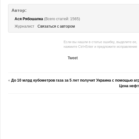
Автор:
Ася Рябошапка
(Всего статей: 1565)
Журналист
Связаться с автором
Если вы нашли в статье ошибку, выделите ее,
нажмите Ctrl+Enter и предложите исправление
Tweet
«
До 10 млрд кубометров газа за 5 лет получит Украина с помощью а
Цена нефт