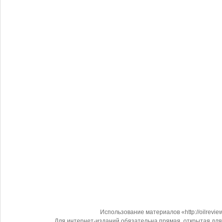
Использование материалов «http://oilrevi
Для интернет-изданий обязательна прямая, открытая для 