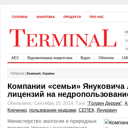
ГОЛОВНА
АНАЛІТИКА
ПРОДУКТИ
ПРО НАС
Н
B
W
АЕС
Відновлювана енергетика
Відео
Oilreview
LN
Рубрика |
Компанії
,
Україна
Компании «семьи» Януковича
лицензий на недропользовани
Обновлено: Сентябрь 10, 2014.
Тэги:
"Голден Деррик"
,
А
Курченко
,
пользование недрами
,
СЕПЕК
,
Янукович
Министерство экологии и природных