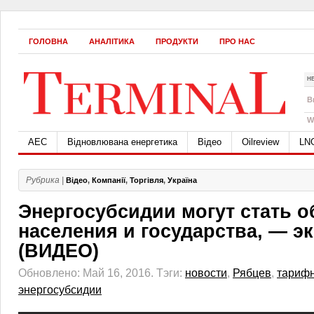
ГОЛОВНА
АНАЛІТИКА
ПРОДУКТИ
ПРО НАС
Н
B
W
АЕС
Відновлювана енергетика
Відео
Oilreview
LN
Рубрика |
Відео
,
Компанії
,
Торгівля
,
Україна
Энергосубсидии могут стать о
населения и государства, — э
(ВИДЕО)
Обновлено: Май 16, 2016.
Тэги:
новости
,
Рябцев
,
тариф
энергосубсидии