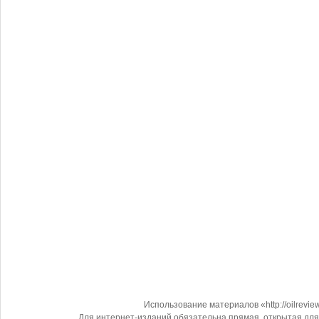
Использование материалов «http://oilrevi
Для интернет-изданий обязательна прямая, открытая для 