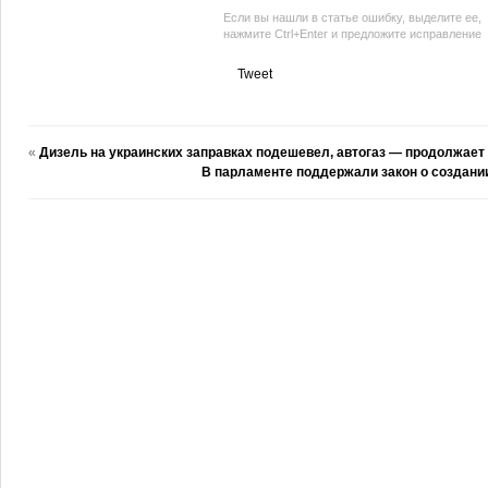
Если вы нашли в статье ошибку, выделите ее,
нажмите Ctrl+Enter и предложите исправление
Tweet
«
Дизель на украинских заправках подешевел, автогаз — продолжает
В парламенте поддержали закон о создании