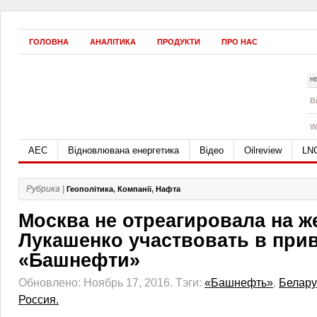
ГОЛОВНА
АНАЛІТИКА
ПРОДУКТИ
ПРО НАС
Н
B
W
АЕС
Відновлювана енергетика
Відео
Oilreview
LN
Рубрика |
Геополітика
,
Компанії
,
Нафта
Москва не отреагировала на ж
Лукашенко участвовать в при
«Башнефти»
Обновлено: Ноябрь 17, 2016.
Тэги:
«Башнефть»
,
Белару
Россия.