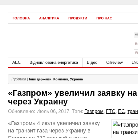
ГОЛОВНА
АНАЛІТИКА
ПРОДУКТИ
ПРО НАС
Н
B
W
АЕС
Відновлювана енергетика
Відео
Oilreview
LN
Рубрика |
Інші держави
,
Компанії
,
Україна
«Газпром» увеличил заявку на 
через Украину
Обновлено: Июль 06, 2017.
Тэги:
Газпром
,
ГТС
,
ЕС
,
тран
«Газпром» 4 июля увеличил заявку
на транзит газа через Украину в