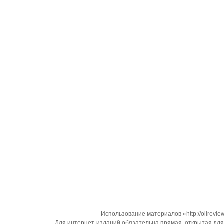
Использование материалов «http://oilrevi
Для интернет-изданий обязательна прямая, открытая для 