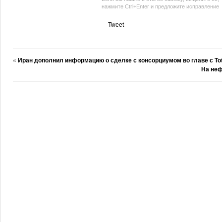
нажмите Ctrl+Enter и предложите исправление
Tweet
«
Иран дополнил информацию о сделке с консорциумом во главе с Tot
На неф