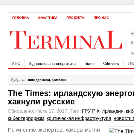
ГОЛОВНА
АНАЛІТИКА
ПРОДУКТИ
ПРО НАС
Н
B
W
АЕС
Відновлювана енергетика
Відео
Oilreview
LN
Рубрика |
Інші держави
,
Компанії
The Times: ирландскую энерг
хакнули русские
Обновлено: Июль 17, 2017.
Тэги:
ГРУ РФ
,
Ирландия
,
киб
кибертерроризм
,
критическая инфраструктура
,
новости 
По мнению экспертов, хакеры могли