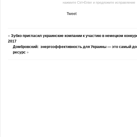
нажмите Ctrl+Enter и предложите исправление
Tweet
«
Зубко пригласил украинские компании к участию в немецком конкурс
2017
Домбровский: энергоэффективность для Украины — это самый до
ресурс
»