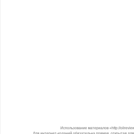
Использование материалов «http://oilrevi
Для интернет-изданий обязательна прямая, открытая для 