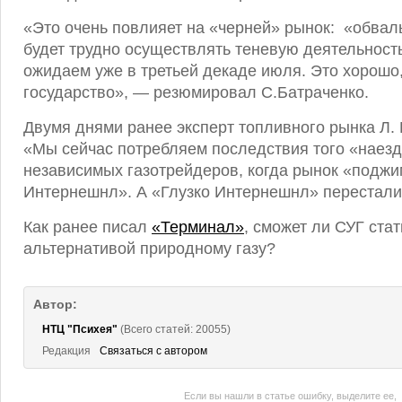
«Это очень повлияет на «черней» рынок: «обва
будет трудно осуществлять теневую деятельнос
ожидаем уже в третьей декаде июля. Это хорошо,
государство», — резюмировал С.Батраченко.
Двумя днями ранее эксперт топливного рынка Л.
«Мы сейчас потребляем последствия того «наез
независимых газотрейдеров, когда рынок «поджи
Интернешнл». А «Глузко Интернешнл» перестали 
Как ранее писал
«Терминал»
, сможет ли СУГ ста
альтернативой природному газу?
Автор:
НТЦ "Психея"
(Всего статей: 20055)
Редакция
Связаться с автором
Если вы нашли в статье ошибку, выделите ее,