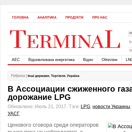
ГОЛОВНА
АНАЛІТИКА
ПРОДУКТИ
ПРО НАС
Н
B
W
АЕС
Відновлювана енергетика
Відео
Oilreview
LN
Рубрика |
Інші держави
,
Торгівля
,
Україна
В Ассоциации сжиженного газ
дорожание LPG
Обновлено: Июль 21, 2017.
Тэги:
LPG
,
новости Украины
УАСГ
Ценового сговора среди операторов