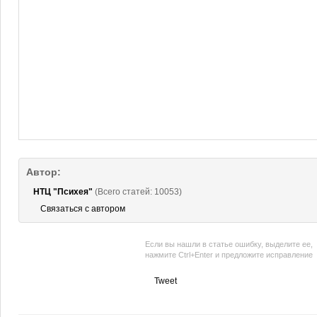
Автор:
НТЦ "Психея"
(Всего статей: 10053)
Связаться с автором
Если вы нашли в статье ошибку, выделите ее,
нажмите Ctrl+Enter и предложите исправление
Tweet