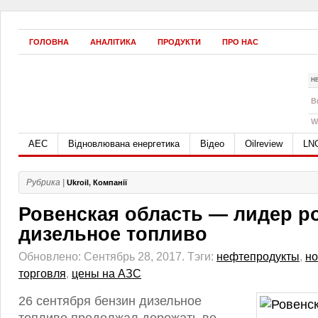
ГОЛОВНА
АНАЛІТИКА
ПРОДУКТИ
ПРО НАС
Н
B
W
АЕС
Відновлювана енергетика
Відео
Oilreview
LN
Рубрика |
Ukroil
,
Компанії
Ровенская область — лидер ро
дизельное топливо
Обновлено: Сентябрь 28, 2017.
Тэги:
нефтепродукты
,
но
торговля
,
цены на АЗС
26 сентября бензин дизельное