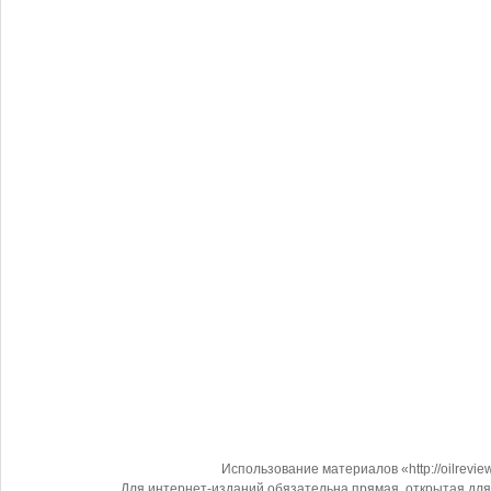
Использование материалов «http://oilrevi
Для интернет-изданий обязательна прямая, открытая для 