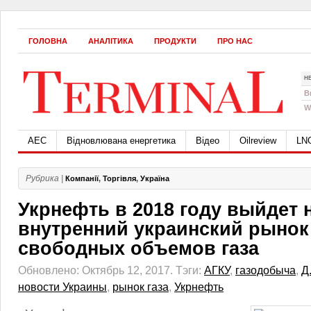
ГОЛОВНА
АНАЛІТИКА
ПРОДУКТИ
ПРО НАС
Н
B
W
АЕС
Відновлювана енергетика
Відео
Oilreview
LN
Рубрика |
Компанії
,
Торгівля
,
Україна
Укрнефть в 2018 году выйдет 
внутренний украинский рынок
свободных объемов газа
Обновлено: Октябрь 12, 2017.
Тэги:
АГКУ
,
газодобыча
,
Д
новости Украины
,
рынок газа
,
Укрнефть