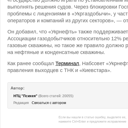
«Государство должно играть по установленным и
выполнять решения судов. Через блокировки Гос
проблемы с лицензиями в «Укргаздобычи», у час
операторов и компаний из других секторов», — о
Он добавил, что «Укрнефть» также поддерживает
Ассоциации газодобытчиков относительно 12% р
газовые скважины, но такое же правило должно 
на нефтяные и конденсатные скважины.
Как ранее сообщал
Терминал
, Набсовет «Укрнеф
правления выходцев с ТНК и «Киевстара».
Автор:
НТЦ "Психея"
(Всего статей: 20055)
Редакция
Связаться с автором
Если вы нашли в статье ошибку, выделите ее,
нажмите Ctrl+Enter и предложите исправление