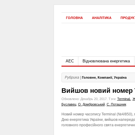
ГОЛОВНА
АНАЛІТИКА
ПРОДУК
АЕС
Відновлювана енергетика
Рубрика |
Головне
,
Компанії
,
Україна
Вийшов новий номер 
Обновлено: Декабрь 20, 2017.
Тэги:
TerminaL
,
Ж
Буславец
,
О. Домбровський
,
С. Поташник
Новий номер часопису Terminal (№4/850),
Дню енергетика України, вийшов напередо
головного професійного свята енергетичної