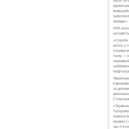
обсяг за 
українськ
комерційн
забезпеч
правда»,
НАК нагол
натомість
«Спроби 
когось у 
отримати
тиску — 
перевіряй
найближчі
Нафтогаз
Українськ
Єврокоміс
за допом
виконанн
Стокгольм
«Терміна
Газпромо
повного 
правил з 
час п’ято