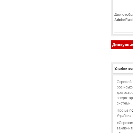
Для отобр
AdobeFlas
Дискусси
Улыбнитесь
Європейс
російськ
довгостро
операторо
системи.
Про це
п
України» 
«Євроком
заключит