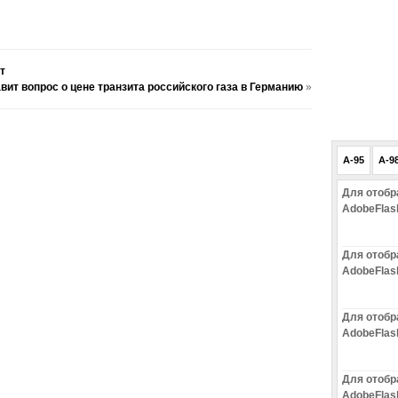
т
ит вопрос о цене транзита российского газа в Германию
»
A-95
A-9
Для отобр
AdobeFlas
Для отобр
AdobeFlas
Для отобр
AdobeFlas
Для отобр
AdobeFlas