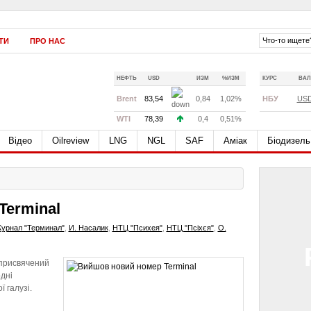
ТИ
ПРО НАС
НЕФТЬ
USD
ИЗМ
%ИЗМ
КУРС
ВАЛ
Brent
83,54
0,84
1,02%
НБУ
US
WTI
78,39
0,4
0,51%
Відео
Oilreview
LNG
NGL
SAF
Аміак
Біодизель
Terminal
урнал "Терминал"
,
И. Насалик
,
НТЦ "Психея"
,
НТЦ "Псіхєя"
,
О.
 присвячений
дні
 галузі.