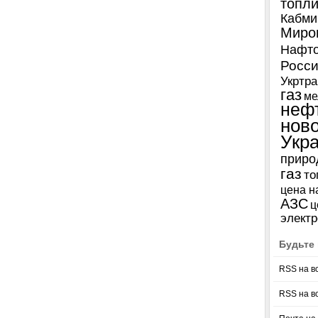
топл
Кабми
Миро
Нафто
Росси
Укртра
газ
ме
неф
нов
Укр
приро
газ
то
цена н
АЗС
ц
электр
Будьте 
RSS на в
RSS на в