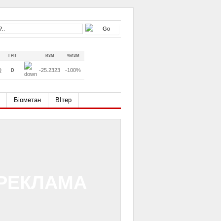
ГРН
ИЗМ
%ИЗМ
D
0
-25.2323
-100%
Біометан
ВІтер
РЕКЛАМА