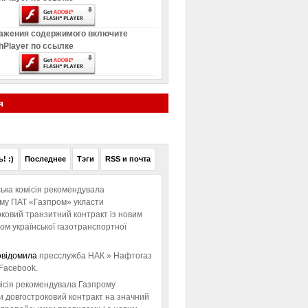
ажения содержимого включите
hPlayer по ссылке
я
! :)
Последнее
Тэги
RSS и почта
ька комісія рекомендувала
ому ПАТ «Газпром» укласти
ковий транзитний контракт із новим
м української газотранспортної
овідомила
пресслужба НАК » Нафтогаз
Facebook.
ісія рекомендувала Газпрому
и довгостроковий контракт на значний