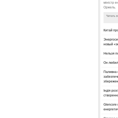
міністр е
Оржель.
Читать в
Китай пр
Энергоси
новый «э
Нельзя п
Он любил
Паливна с
забезпечи
збереженн
Індія роз
створенн
Glencore
енергетич