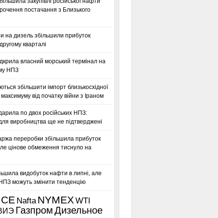
більшила закупівлі російської нафти
орочення постачання з Близького
ни на дизель збільшили прибуток
другому кварталі
дкрила власний морський термінал на
му НПЗ
ться збільшити імпорт близькосхідної
максимуму від початку війни з Іраном
дарила по двох російських НПЗ:
для виробництва ще не підтверджені
аржа переробки збільшила прибуток
ле цінове обмеження тиснуло на
льшила видобуток нафти в липні, але
 НПЗ можуть змінити тенденцію
ICE
NYMEX
Nafta
WTI
Газпром
Дизельное
ВИЭ