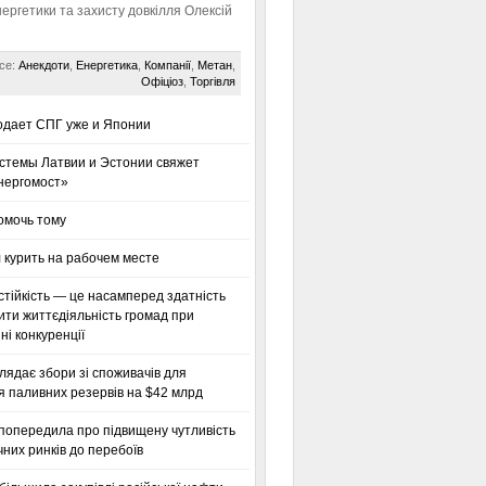
нергетики та захисту довкілля Олексій
се:
Анекдоти
,
Енергетика
,
Компанії
,
Метан
,
Офіціоз
,
Торгівля
одает СПГ уже и Японии
стемы Латвии и Эстонии свяжет
нергомост»
омочь тому
 курить на рабочем месте
тійкість — це насамперед здатність
ти життєдіяльність громад при
і конкуренції
глядає збори зі споживачів для
я паливних резервів на $42 млрд
 попередила про підвищену чутливість
них ринків до перебоїв