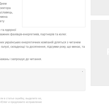
 Днем
иректора
уславець,
емена
тету
 та ядерної
жних фахівців-енергетиків, партнерів та колег.
них українських енергетичних компаній діляться з читачем
галузі, складнощі та досягнення, підсумки року, що минає, та
бажань і запрошує до читання.
ли в статье ошибку, выделите ее,
l+Enter и предложите исправление