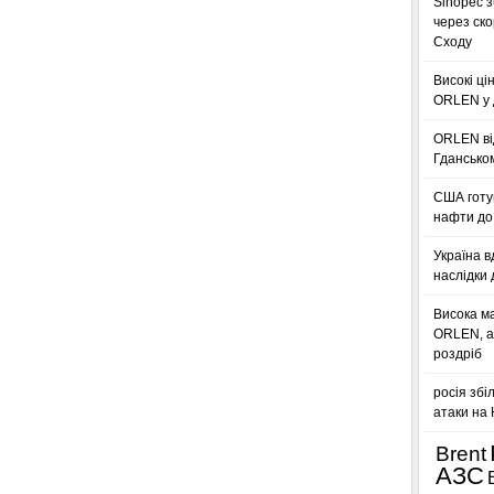
Sinopec з
через ск
Сходу
Високі ці
ORLEN у 
ORLEN ві
Гдансько
США готую
нафти до 
Україна в
наслідки 
Висока м
ORLEN, а
роздріб
росія збі
атаки на
Brent
АЗС