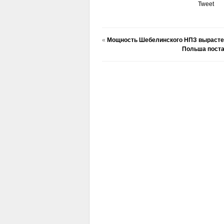
Tweet
«
Мощность Шебелинского НПЗ вырасте
Польша постав