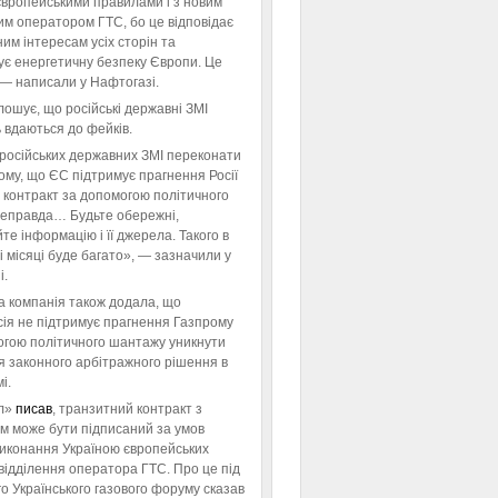
європейськими правилами і з новим
им оператором ГТС, бо це відповідає
им інтересам усіх сторін та
ує енергетичну безпеку Європи. Це
 — написали у Нафтогазі.
ошує, що російські державні ЗМІ
 вдаються до фейків.
російських державних ЗМІ переконати
тому, що ЄС підтримує прагнення Росії
 контракт за допомогою політичного
неправда… Будьте обережні,
те інформацію і її джерела. Такого в
 місяці буде багато», — зазначили у
і.
а компанія також додала, що
ія не підтримує прагнення Газпрому
огою політичного шантажу уникнути
я законного арбітражного рішення в
і.
л»
писав
, транзитний контракт з
м може бути підписаний за умов
виконання Україною європейських
відділення оператора ГТС. Про це під
го Українського газового форуму сказав