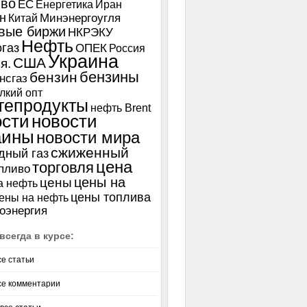
иво
ЕС
Енергетика
Иран
н
Китай
Минэнергоугля
вые биржи
НКРЭКУ
Нефть
газ
ОПЕК
Россия
Украина
США
я.
бензины
бензин
нсгаз
лкий опт
тепродукты
нефть Brent
ости
новости
аины
новости мира
сжиженный
дный газ
цена
торговля
пливо
цены на
цены
а нефть
цены топлива
ены на нефть
оэнергия
всегда в курсе:
се статьи
се комментарии