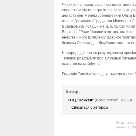
Читайте на наших сторінках привітання з
енергетика від міністра Ігоря Насалика, д
департаменту електроенергетики Ольги Б
голови Громадської ради при Міненерго С
Ізраїльовича Поташника, в. о. голови Комі
Верховної Ради України з питань паливно-
енергетичного комплексу, ядерної політики
безпеки Олександра Домбровського, та пова
Напередодні нового року керівники провід
Terminal роздумами про актуальні питання 
планами на майбутнє.
Редакція Terminal приєднується до всіх по
Автор:
НТЦ "Психея"
(Всего статей: 10053)
Связаться с автором
Если вы наш
нажмите Ctr