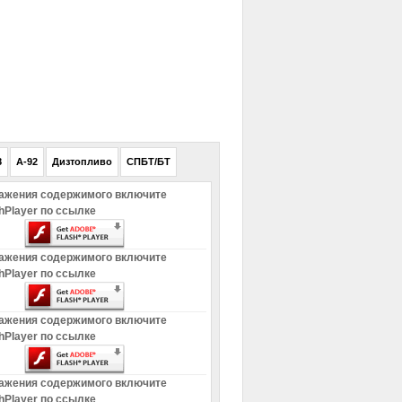
РЕКЛАМА
8
A-92
Дизтопливо
СПБТ/БТ
ажения содержимого включите
hPlayer по ссылке
ажения содержимого включите
hPlayer по ссылке
ажения содержимого включите
hPlayer по ссылке
ажения содержимого включите
hPlayer по ссылке