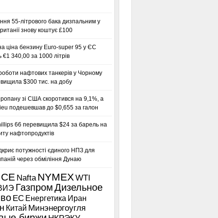
ння 55-літрового бака дизпальним у
ританії знову коштує £100
а ціна бензину Euro-super 95 у ЄС
 €1 340,00 за 1000 літрів
роботи нафтових танкерів у Чорному
вищила $300 тис. на добу
ропану зі США скоротився на 9,1%, а
ieu подешевшав до $0,655 за галон
llips 66 перевищила $24 за барель на
иту нафтопродуктів
дкриє потужності єдиного НПЗ для
паній через обміління Дунаю
ICE
NYMEX
Nafta
WTI
Газпром
Дизельное
ВИЭ
иво
ЕС
Енергетика
Иран
н
Китай
Минэнергоугля
вые биржи