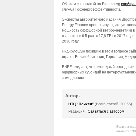
Об этом со ссылкой на Bloomberg
сообща
служба Госэнергоэффективности.
Эксперты авторитетного издания Bloomb
Energy Finance прогнозируют, что устано
мощность оффшорной ветроэнергетики в
вырастет в 6.5 раз: с 17,6 ГВт в 2017 гг. до
2030 году.
Лидирующую позицию в этом вопросе займе
играют Великобритания, Германия, Ниде
BNEF ожидает, что ежегодный рост достигн
оффшорных субсидий на ветероустановки 
замедлению.
Автор:
НТЦ "Психея"
(Всего статей: 20055)
Редакция
Связаться с автором
Если вы наш
нажмите Ctr