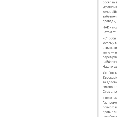
обсяг за 
українськ
комерційн
забезпеч
правда»,
НАК нагол
натомість
«Спроби 
когось у 
отримати
тиску — 
перевіряй
найближчі
Нафтогаз
Українськ
Єврокоміс
за допом
виконанн
Стокгольм
«Терміна
Газпромо
повного 
правил з 
час п’ято