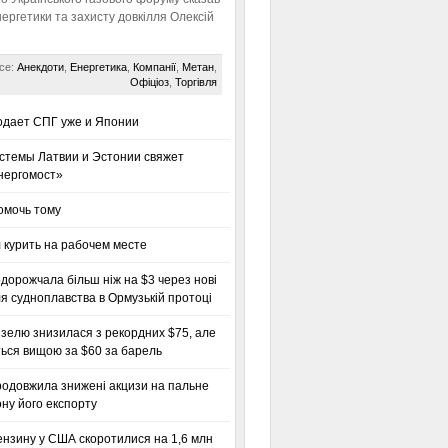
нергетики та захисту довкілля Олексій
се:
Анекдоти
,
Енергетика
,
Компанії
,
Метан
,
Офіціоз
,
Торгівля
одает СПГ уже и Японии
стемы Латвии и Эстонии свяжет
нергомост»
омочь тому
 курить на рабочем месте
дорожчала більш ніж на $3 через нові
я судноплавства в Ормузькій протоці
зелю знизилася з рекордних $75, але
ься вищою за $60 за барель
родовжила знижені акцизи на пальне
ну його експорту
ензину у США скоротилися на 1,6 млн