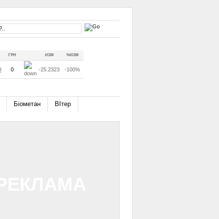
ГРН
ИЗМ
%ИЗМ
D
0
-25.2323
-100%
Біометан
ВІтер
РЕКЛАМА