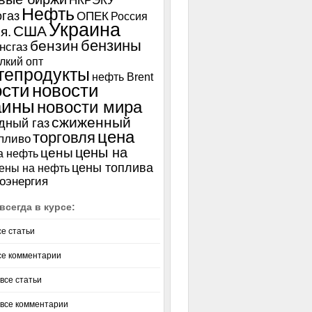
НКРЭКУ
Нефть
газ
ОПЕК
Россия
Украина
США
я.
бензины
бензин
нсгаз
лкий опт
тепродукты
нефть Brent
ости
новости
аины
новости мира
сжиженный
дный газ
цена
торговля
пливо
цены на
цены
а нефть
цены топлива
ены на нефть
оэнергия
всегда в курсе:
се статьи
се комментарии
все статьи
 все комментарии