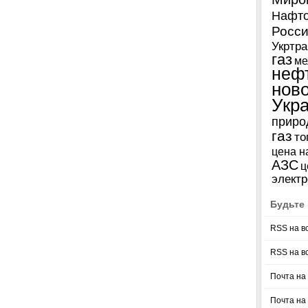
Нафто
Росси
Укртра
газ
ме
неф
нов
Укр
приро
газ
то
цена н
АЗС
ц
электр
Будьте 
RSS на в
RSS на в
Почта на 
Почта на