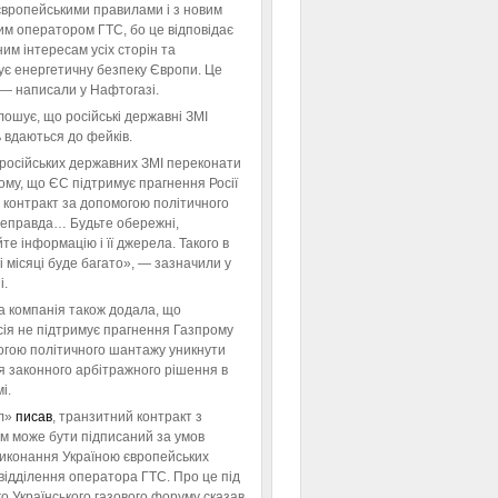
європейськими правилами і з новим
им оператором ГТС, бо це відповідає
им інтересам усіх сторін та
ує енергетичну безпеку Європи. Це
 — написали у Нафтогазі.
ошує, що російські державні ЗМІ
 вдаються до фейків.
російських державних ЗМІ переконати
тому, що ЄС підтримує прагнення Росії
 контракт за допомогою політичного
неправда… Будьте обережні,
те інформацію і її джерела. Такого в
 місяці буде багато», — зазначили у
і.
а компанія також додала, що
ія не підтримує прагнення Газпрому
огою політичного шантажу уникнути
я законного арбітражного рішення в
і.
л»
писав
, транзитний контракт з
м може бути підписаний за умов
виконання Україною європейських
відділення оператора ГТС. Про це під
го Українського газового форуму сказав