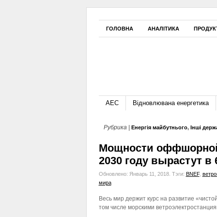
ГОЛОВНА
АНАЛІТИКА
ПРОДУК
АЕС
Відновлювана енергетика
Рубрика |
Енергія майбутнього
,
Інші держ
Мощности оффшорной 
2030 году вырастут в 6
Обновлено: Январь 11, 2018.
Тэги:
BNEF
,
ветро
мира
Весь мир держит курс на развитие «чистой
том числе морскими ветроэлектростанция