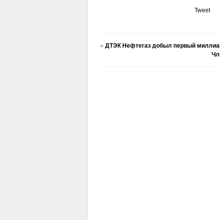
Tweet
«
ДТЭК Нефтегаз добыл первый миллиар
Чл