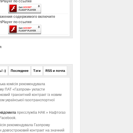
hPlayer по ссылке
ажения содержимого включите
hPlayer по ссылке
я
! :)
Последнее
Тэги
RSS и почта
ька комісія рекомендувала
ому ПАТ «Газпром» укласти
ковий транзитний контракт із новим
м української газотранспортної
овідомила
пресслужба НАК » Нафтогаз
Facebook.
ісія рекомендувала Газпрому
и довгостроковий контракт на значний