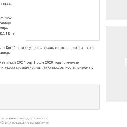
ет
пресс-
erg New
вленная
 мире
 115 ГВт в
т Китай. Ключевую роль в развитии этого сектора также
рланды.
ет пика в 2027 году. После 2028 года истечение
и недостаточная нормативная прозрачность приведут к
ли в статье ошибку, выделите ее,
l+Enter и предложите исправление