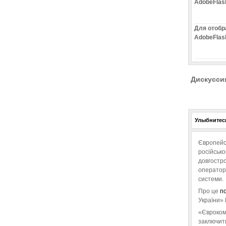
AdobeFlas
Для отобр
AdobeFlas
Дискусси
Улыбнитесь
Європейс
російськ
довгостро
операторо
системи.
Про це
п
України» 
«Євроком
заключит