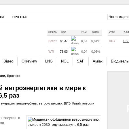
ТИ
ПРО НАС
НЕФТЬ
USD
ИЗМ
%ИЗМ
КУРС
ВАЛ
Brent
83,37
0,67
0,81%
НБУ
US
WTI
78,03
0,04
0,05%
Відео
Oilreview
LNG
NGL
SAF
Аміак
Біодизель
ави
,
Прогноз
ветроэнергетики в мире к
,5 раз
генерация
,
ветротурбины
,
ветроустановки
,
ВИЭ
,
Китай
,
новости
» энергии, в
ми.