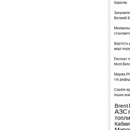
барелів
Заправле
Великій Б
Мінімальн
становить
Вартість 
морі пере
Експорт п
Mont Belv
Маржа Phi
тлі дефіц
Сербія ві
інших ком
Brent
АЗС
топл
Кабми
Миро