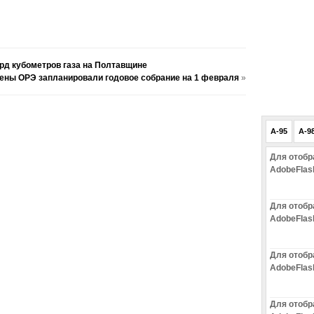
д кубометров газа на Полтавщине
ены ОРЭ запланировали годовое собрание на 1 февраля
»
A-95
A-9
Для отобр
AdobeFlas
Для отобр
AdobeFlas
Для отобр
AdobeFlas
Для отобр