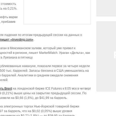
 стоимость
ь на 0,21%.
нефть марки
, прибавив
сле падения по итогам предыдущей сессии на данных о
пишет «Investing.com»
.
ган в Мексиканском заливе, который уже привел к
остей в регионе, пишет MarketWatch. Ураган «Дельта», как
а Луизиана в пятницу.
убликованные накануне, показали первое за четыре недели
 500 тыс. баррелей. Запасы бензина в США уменьшились на
лн баррелей. Аналитики в среднем ожидали снижения
релей.
ть Brent
на лондонской бирже ICE Futures к 8:05 мск в четверг
,09 (0,21%) выше цены на закрытие предыдущей сессии. По
евели на $0,66 (1,6%), до $41,99 за баррель.
на электронных торгах Нью-йоркской товарной биржи
7 за баррель, что на $0,02 (0,05%) выше уровня
ешевели на $0,72 (1,8%) — до $39,95 за баррель.