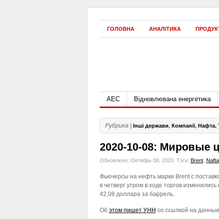
ГОЛОВНА
АНАЛІТИКА
ПРОДУК
АЕС
Відновлювана енергетика
Рубрика |
Інші держави
,
Компанії
,
Нафта
,
2020-10-08: Мировые 
Обновлено: Октябрь 08, 2020.
Тэги:
Brent
,
Nafta
Фьючерсы на нефть марки Brent с поставк
в четверг утром в ходе торгов изменились 
42,08 доллара за баррель.
Об
этом пишет УНН
со ссылкой на данные