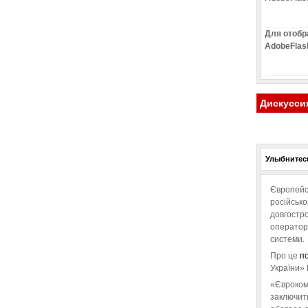
Для отобр
AdobeFlas
Дискусси
Улыбнитесь
Європейс
російськ
довгостро
операторо
системи.
Про це
п
України» 
«Євроком
заключит