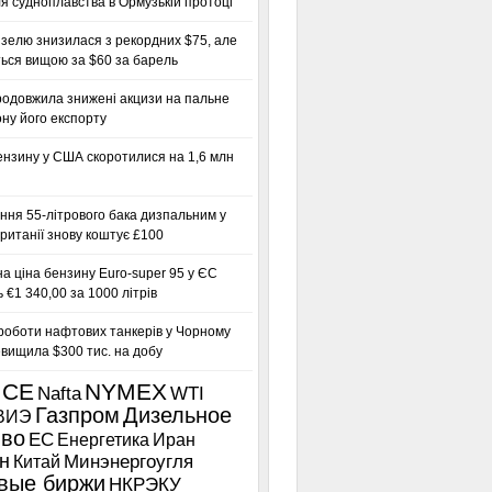
я судноплавства в Ормузькій протоці
зелю знизилася з рекордних $75, але
ься вищою за $60 за барель
родовжила знижені акцизи на пальне
ну його експорту
ензину у США скоротилися на 1,6 млн
ння 55-літрового бака дизпальним у
ританії знову коштує £100
а ціна бензину Euro-super 95 у ЄС
 €1 340,00 за 1000 літрів
роботи нафтових танкерів у Чорному
вищила $300 тис. на добу
ICE
NYMEX
Nafta
WTI
Газпром
Дизельное
ВИЭ
иво
ЕС
Енергетика
Иран
н
Китай
Минэнергоугля
вые биржи
НКРЭКУ