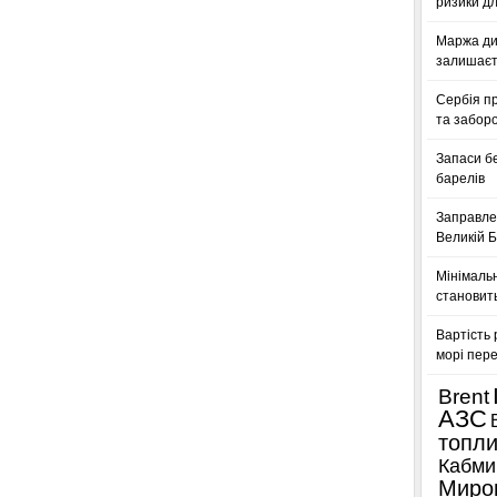
ризики дл
Маржа ди
залишаєт
Сербія п
та заборо
Запаси б
барелів
Заправле
Великій Б
Мінімальн
становить
Вартість 
морі пере
Brent
АЗС
топл
Кабми
Миро