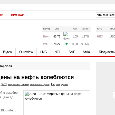
ТИ
ПРО НАС
НЕФТЬ
USD
ИЗМ
%ИЗМ
КУРС
ВАЛ
Brent
83,75
1,05
1,27%
НБУ
US
WTI
78,27
0,28
0,36%
Відео
Oilreview
LNG
NGL
SAF
Аміак
Біодизель
Торгівля
цены на нефть колеблются
,
WTI
,
мировые рынки
,
мировые цены
,
Нефть
,
цены
ой в декабре
в цене до
 Bloomberg.