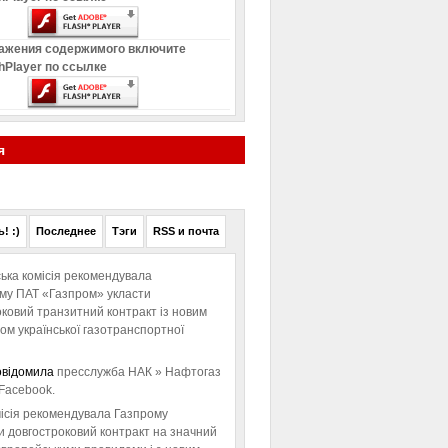
ажения содержимого включите
hPlayer по ссылке
я
! :)
Последнее
Тэги
RSS и почта
ька комісія рекомендувала
ому ПАТ «Газпром» укласти
ковий транзитний контракт із новим
м української газотранспортної
овідомила
пресслужба НАК » Нафтогаз
Facebook.
ісія рекомендувала Газпрому
и довгостроковий контракт на значний