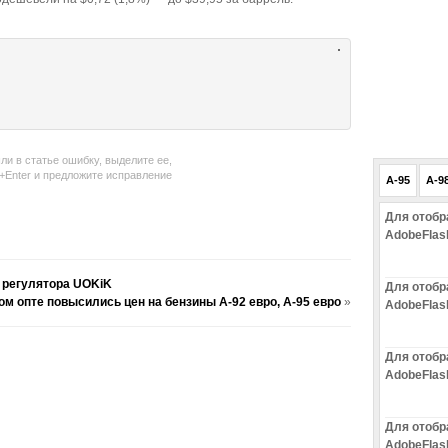
ли в статье ошибку, выделите ее,
l+Enter и предложите исправление
A-95
A-9
Для отобр
AdobeFlas
 регулятора UOKiK
Для отобр
ом опте повысились цен на бензины А-92 евро, А-95 евро
»
AdobeFlas
Для отобр
AdobeFlas
Для отобр
AdobeFlas