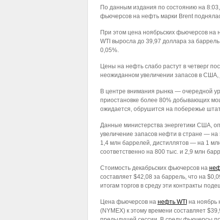
По данным издания по состоянию на 8:03,
фьючерсов на нефть марки Brent поднялас
При этом цена ноябрьских фьючерсов на 
WTI выросла до 39,97 доллара за баррель
0,05%.
Цены на нефть слабо растут в четверг по
неожиданном увеличении запасов в США,
В центре внимания рынка — очередной ура
приостановке более 80% добывающих мощн
ожидается, обрушится на побережье штат
Данные министерства энергетики США, оп
увеличение запасов нефти в стране — на
1,4 млн баррелей, дистиллятов — на 1 м
соответственно на 800 тыс. и 2,9 млн бар
Стоимость декабрьских фьючерсов на
неф
составляет $42,08 за баррель, что на $0
итогам торгов в среду эти контракты подеш
Цена фьючерсов на
нефть WTI
на ноябрь 
(NYMEX) к этому времени составляет $39,9
предыдущей сессии. В среду фьючерсы под