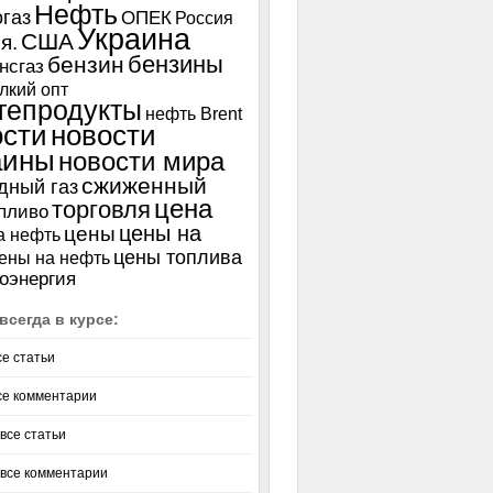
Нефть
газ
ОПЕК
Россия
Украина
США
я.
бензины
бензин
нсгаз
лкий опт
тепродукты
нефть Brent
ости
новости
аины
новости мира
сжиженный
дный газ
цена
торговля
пливо
цены на
цены
а нефть
цены топлива
ены на нефть
оэнергия
всегда в курсе:
се статьи
се комментарии
все статьи
 все комментарии