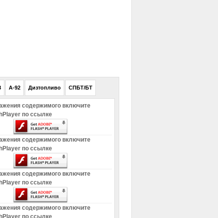
РЕКЛАМА
8
A-92
Дизтопливо
СПБТ/БТ
ажения содержимого включите
hPlayer по ссылке
ажения содержимого включите
hPlayer по ссылке
ажения содержимого включите
hPlayer по ссылке
ажения содержимого включите
hPlayer по ссылке