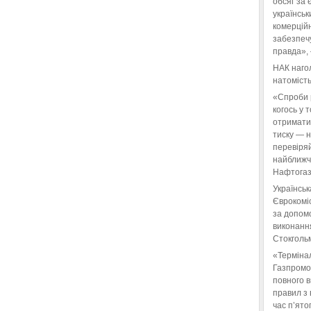
обсяг за 
українськ
комерційн
забезпеч
правда»,
НАК нагол
натомість
«Спроби 
когось у 
отримати
тиску — 
перевіряй
найближчі
Нафтогаз
Українськ
Єврокоміс
за допом
виконанн
Стокгольм
«Терміна
Газпромо
повного 
правил з 
час п’ято