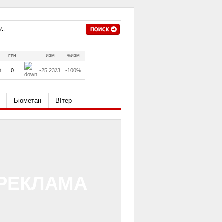
ГРН
ИЗМ
%ИЗМ
D
0
-25.2323
-100%
Біометан
ВІтер
РЕКЛАМА