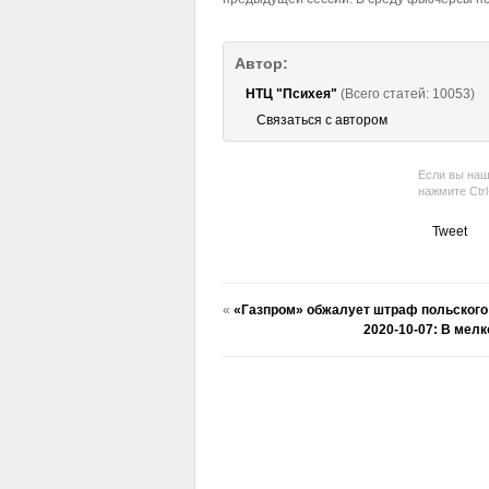
Автор:
НТЦ "Психея"
(Всего статей: 10053)
Связаться с автором
Если вы наш
нажмите Ctr
Tweet
«
«Газпром» обжалует штраф польского
2020-10-07: В мелк