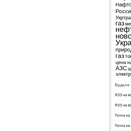
Нафто
Росси
Укртра
газ
ме
неф
нов
Укр
приро
газ
то
цена н
АЗС
ц
электр
Будьте 
RSS на в
RSS на в
Почта на 
Почта на