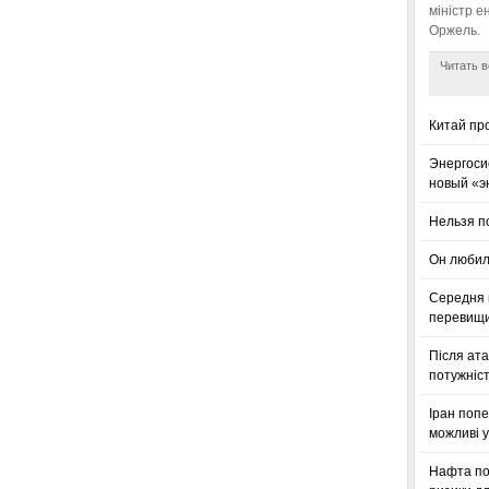
міністр е
Оржель.
Читать в
Китай пр
Энергоси
новый «э
Нельзя п
Он любил
Середня ц
перевищил
Після ата
потужніст
Іран попе
можливі у
Нафта по