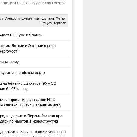
нергетики та захисту довкілля Олексій
се:
Анекдоти
,
Енергетика
,
Компанії
,
Метан
,
Офіціоз
,
Торгівля
одает СПГ уже и Японии
стемы Латвии и Эстонии свяжет
нергомост»
омочь тому
 курить на рабочем месте
іна бензину Euro-super 95 у ЄС
а €1,95 за літр
ки загорівся Ярославський НПЗ
ю близько 300 тис. барелів на добу
редив держави Перської затоки про
дари по нафтовій інфраструктурі
дорожчала більш ніж на $3 через нові