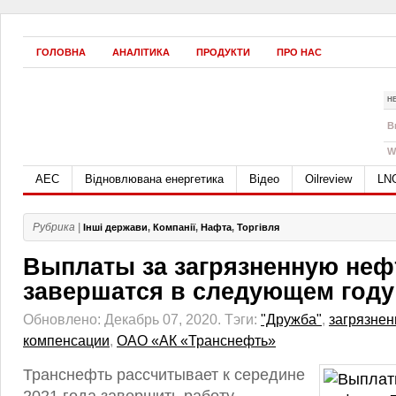
ГОЛОВНА
АНАЛІТИКА
ПРОДУКТИ
ПРО НАС
Н
B
W
АЕС
Відновлювана енергетика
Відео
Oilreview
LN
Рубрика |
Інші держави
,
Компанії
,
Нафта
,
Торгівля
Выплаты за загрязненную неф
завершатся в следующем году
Обновлено: Декабрь 07, 2020.
Тэги:
"Дружба"
,
загрязнен
компенсации
,
ОАО «АК «Транснефть»
Транснефть рассчитывает к середине