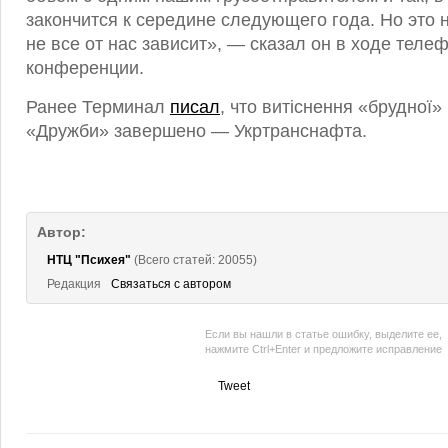
закончится к середине следующего года. Но это н
не все от нас зависит», — сказал он в ходе теле
конференции.
Ранее Терминал
писал
, что витіснення «брудної»
«Дружби» завершено — Укртранснафта.
Автор:
НТЦ "Психея"
(Всего статей: 20055)
Редакция
Связаться с автором
Если вы нашли в статье ошибку, выделите ее,
нажмите Ctrl+Enter и предложите исправление
Tweet