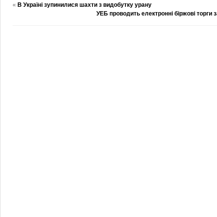
«
В Україні зупинилися шахти з видобутку урану
УЕБ проводить електронні біржові торги 