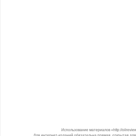
Использование материалов «http://oilrevi
Для интернет-изданий обязательна прямая, открытая для 