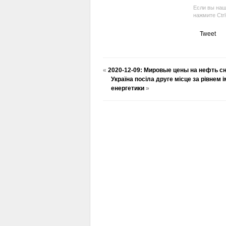
Если вы наш
нажмите Ctr
Tweet
«
2020-12-09: Мировые цены на нефть с
Україна посіла друге місце за рівнем 
енергетики
»