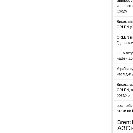
Sinopec з
через ск
Сходу
Високі ці
ORLEN у 
ORLEN ві
Гдансько
США готую
нафти до 
Україна в
наслідки 
Висока м
ORLEN, а
роздріб
росія збі
атаки на
Brent
АЗС