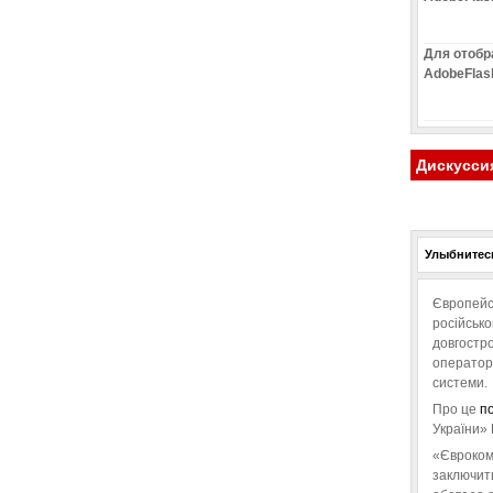
Для отобр
AdobeFlas
Дискусси
Улыбнитесь
Європейс
російськ
довгостро
операторо
системи.
Про це
п
України» 
«Євроком
заключит