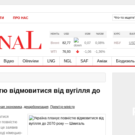
ТИ
ПРО НАС
НЕФТЬ
USD
ИЗМ
%ИЗМ
КУРС
ВАЛ
Brent
82,77
0,07
0,08%
НБУ
US
WTI
76,93
-1,06
-1,36%
Відео
Oilreview
LNG
NGL
SAF
Аміак
Біодизель
тю відмовитися від вугілля до
ная экономика
,
декарбонизация
,
Прем’єр-міністр
атися
у повністю
 це заявив
оді німецько-