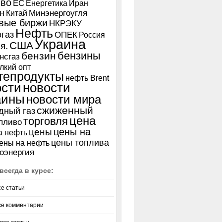
иво
ЕС
Енергетика
Иран
н
Китай
Минэнергоугля
вые биржи
НКРЭКУ
Нефть
газ
ОПЕК
Россия
Украина
США
я.
бензины
бензин
нсгаз
лкий опт
тепродукты
нефть Brent
ости
новости
аины
новости мира
сжиженный
дный газ
цена
торговля
пливо
цены на
цены
а нефть
цены топлива
ены на нефть
оэнергия
всегда в курсе:
се статьи
се комментарии