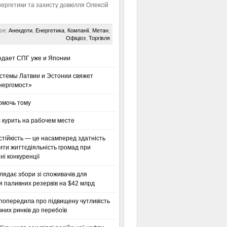
нергетики та захисту довкілля Олексій
се:
Анекдоти
,
Енергетика
,
Компанії
,
Метан
,
Офіціоз
,
Торгівля
одает СПГ уже и Японии
стемы Латвии и Эстонии свяжет
нергомост»
омочь тому
 курить на рабочем месте
тійкість — це насамперед здатність
ти життєдіяльність громад при
і конкуренції
глядає збори зі споживачів для
я паливних резервів на $42 млрд
 попередила про підвищену чутливість
них ринків до перебоїв