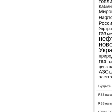
топл
Кабми
Миро
Нафто
Росси
Укртра
газ
ме
неф
нов
Укр
приро
газ
то
цена н
АЗС
ц
электр
Будьте 
RSS на в
RSS на в