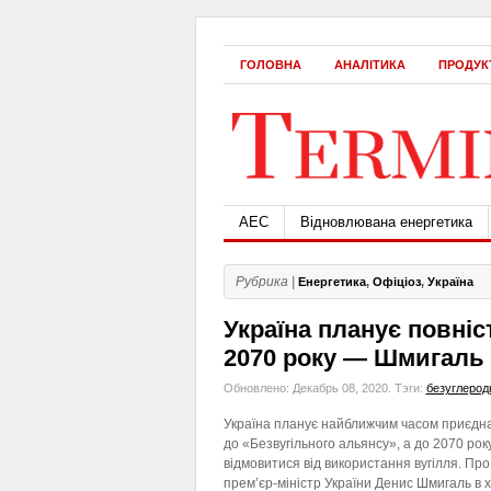
ГОЛОВНА
АНАЛІТИКА
ПРОДУК
АЕС
Відновлювана енергетика
Рубрика |
Енергетика
,
Офіціоз
,
Україна
Україна планує повніс
2070 року — Шмигаль
Обновлено: Декабрь 08, 2020.
Тэги:
безуглерод
Україна планує найближчим часом приєдн
до «Безвугільного альянсу», а до 2070 рок
відмовитися від використання вугілля. Про
прем’єр-міністр України Денис Шмигаль в х