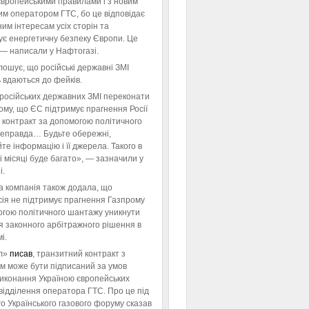
європейськими правилами і з новим
им оператором ГТС, бо це відповідає
им інтересам усіх сторін та
ує енергетичну безпеку Європи. Це
 — написали у Нафтогазі.
ошує, що російські державні ЗМІ
 вдаються до фейків.
російських державних ЗМІ переконати
тому, що ЄС підтримує прагнення Росії
 контракт за допомогою політичного
неправда… Будьте обережні,
те інформацію і її джерела. Такого в
 місяці буде багато», — зазначили у
і.
а компанія також додала, що
ія не підтримує прагнення Газпрому
огою політичного шантажу уникнути
я законного арбітражного рішення в
і.
л»
писав
, транзитний контракт з
м може бути підписаний за умов
виконання Україною європейських
відділення оператора ГТС. Про це під
го Українського газового форуму сказав