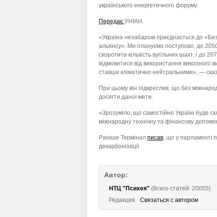
українського енергетичного форуму.
Передає
УНІАН.
«Україна незабаром приєднається до «Без
альянсу». Ми плануємо поступово, до 2050
скоротити кількість вугільних шахт, і до 20
відмовитися від використання викопного в
ставши кліматично нейтральними», — ска
При цьому він підкреслив, що без міжнарод
досягти даної мети.
«Зрозуміло, що самостійно Україні буде ск
міжнародну технічну та фінансову допомог
Раніше Термінал
писав
, що у парламенті 
декарбонізації.
Автор:
НТЦ "Психея"
(Всего статей: 20055)
Редакция
Связаться с автором