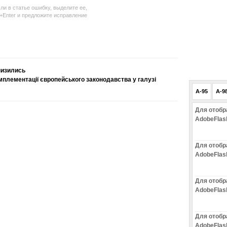
ли в статье ошибку, выделите ее,
l+Enter и предложите исправление
низились
імплементації європейського законодавства у галузі
A-95
A-9
Для отобр
AdobeFlas
Для отобр
AdobeFlas
Для отобр
AdobeFlas
Для отобр
AdobeFlas