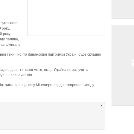
вугільного
 року,
70 року —
иду палива,
зав Шмигаль.
ної технічної та фінансової підтримки Україні буде складно
ладно досягти такої мети, якщо Україна не залучить
у», — зазначив він.
підтримали ініціативу Міненерго щодо створення Фонду