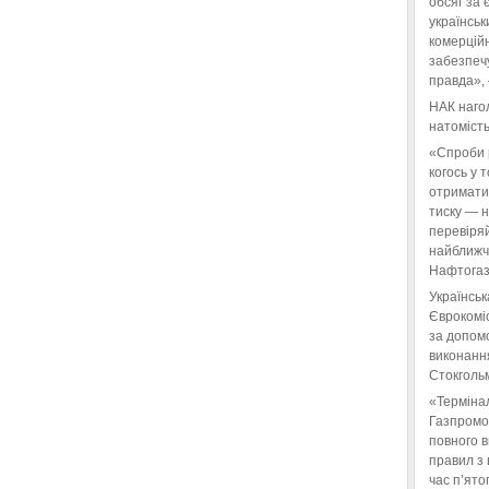
обсяг за 
українськ
комерційн
забезпеч
правда»,
НАК нагол
натомість
«Спроби 
когось у 
отримати
тиску — 
перевіряй
найближчі
Нафтогаз
Українськ
Єврокоміс
за допом
виконанн
Стокгольм
«Терміна
Газпромо
повного 
правил з 
час п’ято