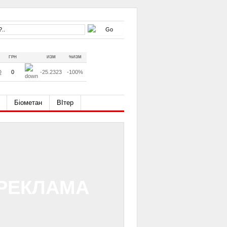
ГРН
ИЗМ
%ИЗМ
D
0
-25.2323
-100%
Біометан
ВІтер
РЕКЛАМА