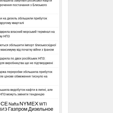
більшила закупівлі російської нафти
орочення постачання з Близького
ни на дизель збільшили прибуток
другому кварталі
дкрила власний морський термінал на
му НПЗ
ться збільшити імпорт близькосхідної
максимуму від початку війни з Іраном
дарила по двох російських НПЗ:
для виробництва ще не підтверджені
аржа переробки збільшила прибуток
ле цінове обмеження тиснуло на
льшила видобуток нафти в липні, але
 НПЗ можуть змінити тенденцію
ICE
NYMEX
Nafta
WTI
Газпром
Дизельное
ВИЭ