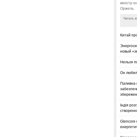
міністр е
Оржель.
Читать в
Китай пр
Энергоси
новый «э
Нельзя п
Он любил
Паливна с
забезпечи
збереженн
Індія роз
створенн
Glencore
енергетич