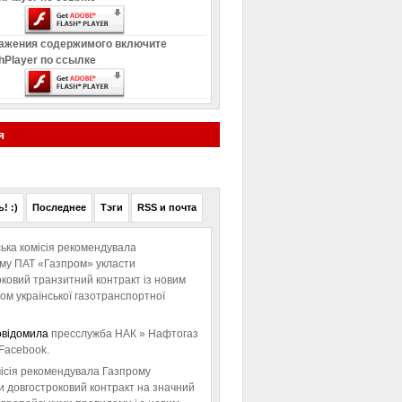
ажения содержимого включите
hPlayer по ссылке
я
! :)
Последнее
Тэги
RSS и почта
ька комісія рекомендувала
ому ПАТ «Газпром» укласти
ковий транзитний контракт із новим
м української газотранспортної
овідомила
пресслужба НАК » Нафтогаз
Facebook.
ісія рекомендувала Газпрому
и довгостроковий контракт на значний