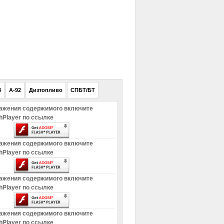
РЕКЛАМА
8
A-92
Дизтопливо
СПБТ/БТ
ажения содержимого включите
hPlayer по ссылке
ажения содержимого включите
hPlayer по ссылке
ажения содержимого включите
hPlayer по ссылке
ажения содержимого включите
hPlayer по ссылке