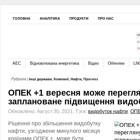
ГОЛОВНА
АНАЛІТИКА
ПРОДУКТИ
ПРО НАС
Н
B
W
АЕС
Відновлювана енергетика
Відео
Oilreview
LN
Рубрика |
Інші держави
,
Компанії
,
Нафта
,
Прогноз
ОПЕК +1 вересня може перегл
заплановане підвищення видо
Обновлено: Август 30, 2021.
Тэги:
видобуток нафти
,
ОП
Рішення про збільшення видобутку
нафти, узгоджене минулого місяця
країнами ОПЕК +, може бути