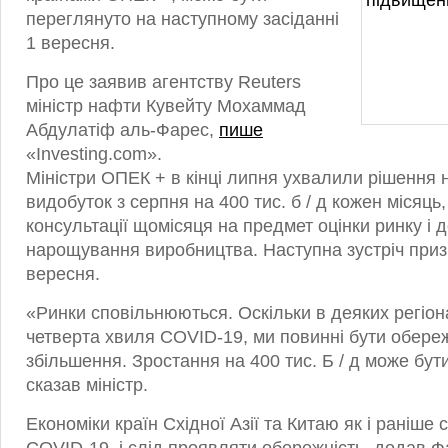
переглянуто на наступному засіданні
1 вересня.
Про це заявив агентству Reuters
міністр нафти Кувейту Мохаммад
Абдулатіф аль-Фарес,
пише
«Investing.com».
Міністри ОПЕК + в кінці липня ухвалили рішення
видобуток з серпня на 400 тис. б / д кожен місяць
консультації щомісяця на предмет оцінки ринку і д
нарощування виробництва. Наступна зустріч приз
вересня.
«Ринки сповільнюються. Оскільки в деяких регіо
четверта хвиля COVID-19, ми повинні бути обереж
збільшення. Зростання на 400 тис. Б / д може бу
сказав міністр.
Економіки країн Східної Азії та Китаю як і раніше