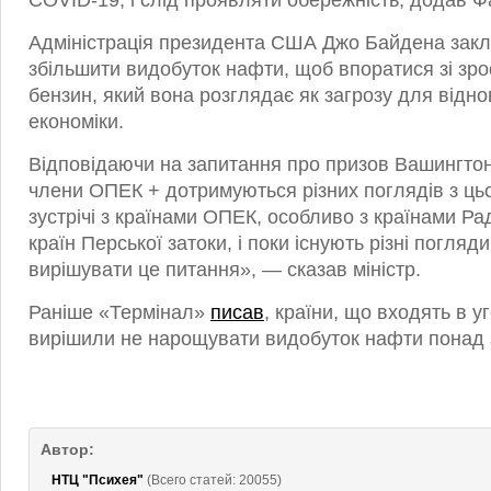
COVID-19, і слід проявляти обережність, додав Ф
Адміністрація президента США Джо Байдена зак
збільшити видобуток нафти, щоб впоратися зі зро
бензин, який вона розглядає як загрозу для відно
економіки.
Відповідаючи на запитання про призов Вашингтон
члени ОПЕК + дотримуються різних поглядів з ць
зустрічі з країнами ОПЕК, особливо з країнами Ра
країн Перської затоки, і поки існують різні погляди
вирішувати це питання», — сказав міністр.
Раніше «Термінал»
писав
, країни, що входять в 
вирішили не нарощувати видобуток нафти понад з
Автор:
НТЦ "Психея"
(Всего статей: 20055)