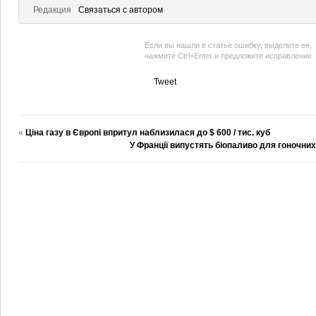
Редакция
Связаться с автором
Если вы нашли в статье ошибку, выделите ее,
нажмите Ctrl+Enter и предложите исправление
Tweet
«
Ціна газу в Європі впритул наблизилася до $ 600 / тис. куб
У Франції випустять біопаливо для гоночних