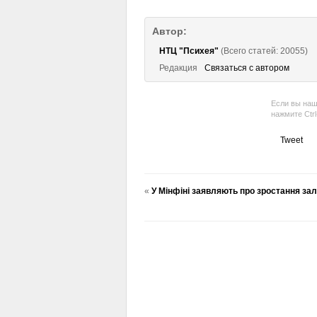
Автор:
НТЦ "Психея"
(Всего статей: 20055)
Редакция
Связаться с автором
Если вы наш
нажмите Ctr
Tweet
«
У Мінфіні заявляють про зростання зал