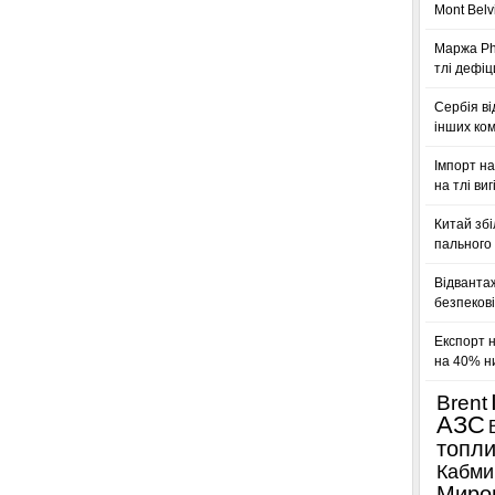
Mont Belv
Маржа Phi
тлі дефіц
Сербія ві
інших ком
Імпорт на
на тлі ви
Китай збі
пального 
Відванта
безпекові
Експорт 
на 40% н
Brent
АЗС
топл
Кабми
Миро