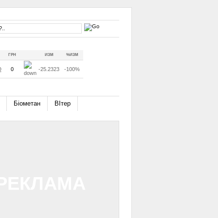
ГРН
ИЗМ
%ИЗМ
D
0
-25.2323
-100%
Біометан
ВІтер
РЕКЛАМА