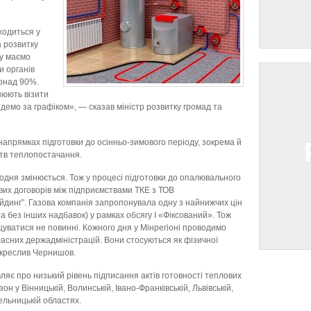
ходиться у
а розвитку
гу маємо
и органів
онад 90%.
нюють візити
Йдемо за графіком», — сказав міністр розвитку громад та
напрямках підготовки до осінньо-зимового періоду, зокрема й
ств теплопостачання.
щодня змінюється. Тож у процесі підготовки до опалювального
их договорів між підприємствами ТКЕ з ТОВ
йдинг”. Газова компанія запропонувала одну з найнижчих цін
та без інших надбавок) у рамках обсягу I «Фіксований». Тож
уватися не повинні. Кожного дня у Мінрегіоні проводимо
бласних держадміністрацій. Вони стосуються як фізичної
ідкреслив Чернишов.
ляє про низький рівень підписання актів готовності теплових
 у Вінницькій, Волинській, Івано-Франківській, Львівській,
мельницькій областях.