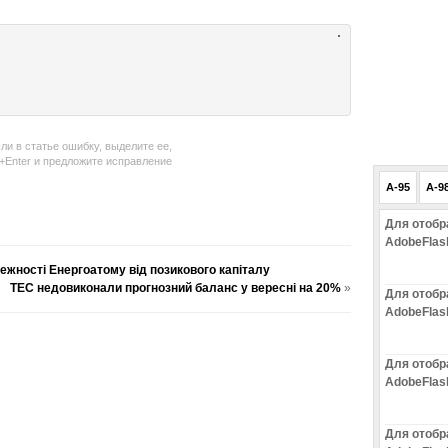
ли в статье ошибку, выделите ее,
l+Enter и предложите исправление
A-95
A-9
Для отобр
AdobeFlas
ежності Енергоатому від позикового капіталу
ТЕС недовиконали прогнозний баланс у вересні на 20%
»
Для отобр
AdobeFlas
Для отобр
AdobeFlas
Для отобр