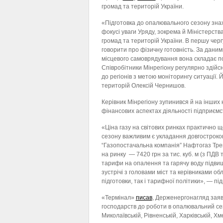
громад та територій України.
«Підготовка до опалювального сезону зна
фокусі уваги Уряду, зокрема й Міністерств
громад та територій України. В першу чер
говорити про фізичну готовність. За даним
місцевого самоврядування вона складає п
Співробітники Мінрегіону регулярно здійс
до регіонів з метою моніторингу ситуації. 
територій Олексій Чернишов.
Керівник Мінрегіону зупинився й на інших 
фінансових аспектах діяльності підприєм
«Ціна газу на світових ринках практично 
сезону важливим є укладання довгостроков
“Газопостачальна компанія” Нафтогаз Тре
на ринку — 7420 грн за тис. куб. м (з ПДВ 
тарифи на опалення та гарячу воду підвищ
зустрічі з головами міст та керівниками о
підготовки, так і тарифної політики», — п
«Термінал»
писав
, Держенергонагляд заяв
господарств до роботи в опалювальний сезон
Миколаївській, Рівненській, Харківській, Х