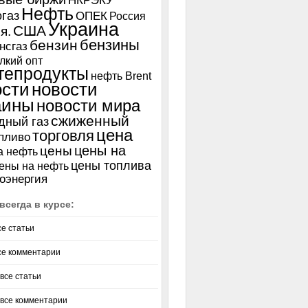
НКРЭКУ
Нефть
газ
ОПЕК
Россия
Украина
США
я.
бензины
бензин
нсгаз
лкий опт
тепродукты
нефть Brent
ости
новости
аины
новости мира
сжиженный
дный газ
цена
торговля
пливо
цены на
цены
а нефть
цены топлива
ены на нефть
оэнергия
всегда в курсе:
се статьи
се комментарии
все статьи
 все комментарии