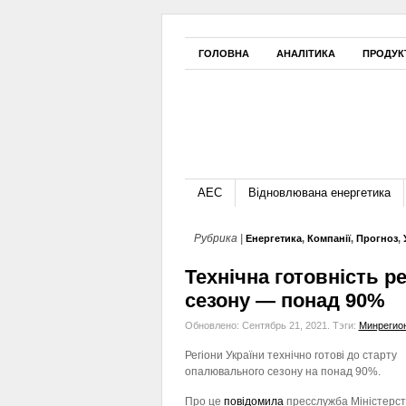
ГОЛОВНА
АНАЛІТИКА
ПРОДУК
АЕС
Відновлювана енергетика
Рубрика |
Енергетика
,
Компанії
,
Прогноз
,
Технічна готовність р
сезону — понад 90%
Обновлено: Сентябрь 21, 2021.
Тэги:
Минрегио
Регіони України технічно готові до старту
опалювального сезону на понад 90%.
Про це
повідомила
пресслужба Міністерст