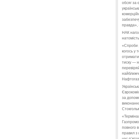
обсяг за 
українськ
комерційн
забезпеч
правда»,
НАК нагол
натомість
«Спроби 
когось у 
отримати
тиску — 
перевіряй
найближчі
Нафтогаз
Українськ
Єврокоміс
за допом
виконанн
Стокгольм
«Терміна
Газпромо
повного 
правил з 
час п’ято