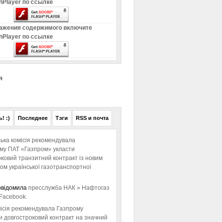
hPlayer по ссылке
ажения содержимого включите
hPlayer по ссылке
я
! :)
Последнее
Тэги
RSS и почта
ька комісія рекомендувала
ому ПАТ «Газпром» укласти
ковий транзитний контракт із новим
м української газотранспортної
овідомила
пресслужба НАК » Нафтогаз
Facebook.
ісія рекомендувала Газпрому
и довгостроковий контракт на значний