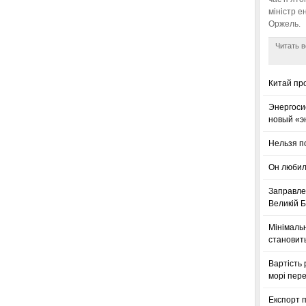
міністр е
Оржель.
Читать в
Китай пр
Энергоси
новый «э
Нельзя п
Он любил
Заправле
Великій Б
Мінімальн
становить
Вартість 
морі пере
Експорт п