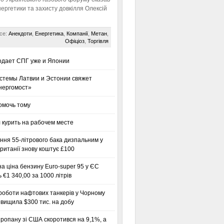
нергетики та захисту довкілля Олексій
се:
Анекдоти
,
Енергетика
,
Компанії
,
Метан
,
Офіціоз
,
Торгівля
одает СПГ уже и Японии
стемы Латвии и Эстонии свяжет
нергомост»
омочь тому
 курить на рабочем месте
ння 55-літрового бака дизпальним у
ританії знову коштує £100
а ціна бензину Euro-super 95 у ЄС
 €1 340,00 за 1000 літрів
роботи нафтових танкерів у Чорному
вищила $300 тис. на добу
ропану зі США скоротився на 9,1%, а