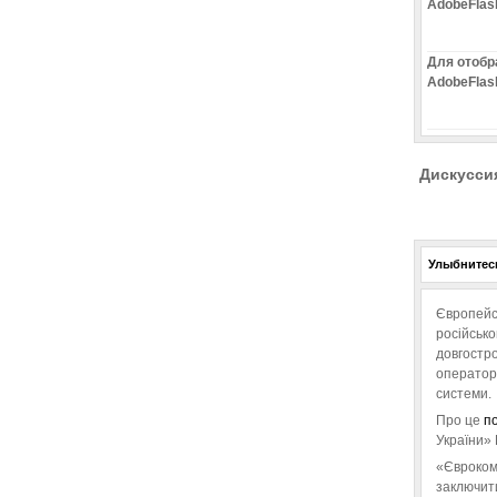
AdobeFlas
Для отобр
AdobeFlas
Дискусси
Улыбнитесь
Європейс
російськ
довгостро
операторо
системи.
Про це
п
України» 
«Євроком
заключит