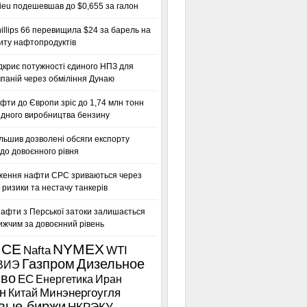
ieu подешевшав до $0,655 за галон
llips 66 перевищила $24 за барель на
иту нафтопродуктів
дкриє потужності єдиного НПЗ для
паній через обміління Дунаю
фти до Європи зріс до 1,74 млн тонн
гідного виробництва бензину
льшив дозволені обсяги експорту
до довоєнного рівня
ження нафти CPC зриваються через
 ризики та нестачу танкерів
нафти з Перської затоки залишається
ижчим за довоєнний рівень
ICE
NYMEX
Nafta
WTI
Газпром
Дизельное
ВИЭ
иво
ЕС
Енергетика
Иран
н
Китай
Минэнергоугля
вые биржи