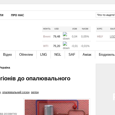
ТИ
ПРО НАС
НЕФТЬ
USD
ИЗМ
%ИЗМ
КУРС
ВАЛ
Brent
79,48
0,04
0,05%
НБУ
US
WTI
75,20
-0,01
-0,01%
Відео
Oilreview
LNG
NGL
SAF
Аміак
Біодизель
Україна
егіонів до опалювального
н
,
опалювальний сезон
,
регіон
ва розвитку