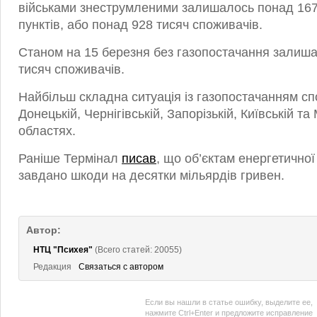
військами знеструмленими залишалось понад 16
пунктів, або понад 928 тисяч споживачів.
Станом на 15 березня без газопостачання залиш
тисяч споживачів.
Найбільш складна ситуація із газопостачанням сп
Донецькій, Чернігівській, Запорізькій, Київській та
областях.
Раніше Термінал
писав
, що об’єктам енергетично
завдано шкоди на десятки мільярдів гривен.
Автор:
НТЦ "Психея"
(Всего статей: 20055)
Редакция
Связаться с автором
Если вы нашли в статье ошибку, выделите ее,
нажмите Ctrl+Enter и предложите исправление