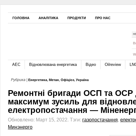
ГОЛОВНА
АНАЛІТИКА
ПРОДУКТИ
ПРО НАС
Н
B
W
АЕС
Відновлювана енергетика
Відео
Oilreview
LN
Рубрика |
Енергетика
,
Метан
,
Офіціоз
,
Україна
Ремонтні бригади ОСП та ОСР
максимум зусиль для відновл
електропостачання — Міненер
Обновлено: Март 15, 2022.
Тэги:
газопостачання
,
електр
Минэнерго