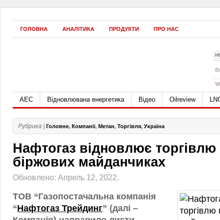
ГОЛОВНА
АНАЛІТИКА
ПРОДУКТИ
ПРО НАС
Н
B
W
АЕС
Відновлювана енергетика
Відео
Oilreview
LN
Рубрика |
Головне
,
Компанії
,
Метан
,
Торгівля
,
Україна
Нафтогаз відновлює торгівлю 
біржових майданчиках
Обновлено: Апрель 12, 2022.
ТОВ “Газопостачальна компанія
“
Нафтогаз Трейдинг
” (далі –