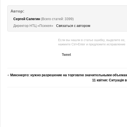
Автор:
Сергей Сапегин
(Всего статей: 3399)
Директор НТЦ «Психея»
Связаться с автором
Если вы нашли в статье ошибку, выделите ее,
нажмите Ctrl+Enter и предложите исправление
Tweet
«
Минэнерго: нужно разрешение на торговлю значительными объемам
11 квітня: Ситуація 