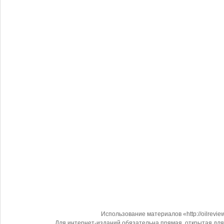
Использование материалов «http://oilrevi
Для интернет-изданий обязательна прямая, открытая для 