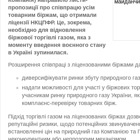
Компанія) направило листи-
пропозиції про співпрацю усім
товарним біржам, що отримали
ліцензії НКЦПФР. Це, зокрема,
необхідно для відновлення
біржової торгівлі газом, яка з
моменту введення воєнного стану
в Україні зупинилася.
Розширення співпраці з ліцензованими біржами д
диверсифікувати ринки збуту природного газ
надати можливості для участі у біржових то
учасникам ринку природного газу України, я
комплаєнс-перевірку товарних бірж.
Підхід торгівлі газом на ліцензованих біржах дозв
репутаційні ризики, щодо потенційних звинувачен
встановленні цін на природний газ Компанією та
неконкурентним або непрозорим механізмом.