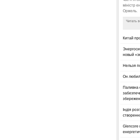
міністр е
Оржель.
Читать в
Китай пр
Энергоси
новый «э
Нельзя п
Он любил
Паливна с
забезпечи
збереженн
Індія роз
створенн
Glencore
енергетич