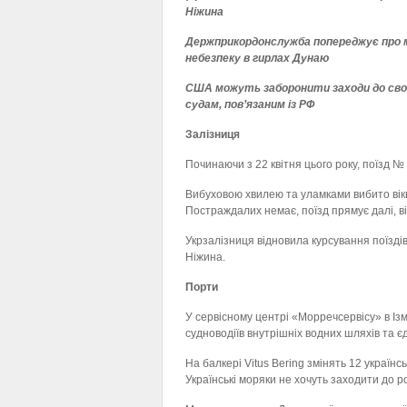
Ніжина
Держприкордонслужба попереджує про 
небезпеку в гирлах Дунаю
США можуть заборонити заходи до сво
судам, пов’язаним із РФ
Залізниця
Починаючи з 22 квітня цього року, поїзд №
Вибуховою хвилею та уламками вибито вікн
Постраждалих немає, поїзд прямує далі, в
Укрзалізниця відновила курсування поїздів
Ніжина.
Порти
У сервісному центрі «Морречсервісу» в Ізм
судноводіїв внутрішніх водних шляхів та є
На балкері Vitus Bering змінять 12 україн
Українські моряки не хочуть заходити до ро