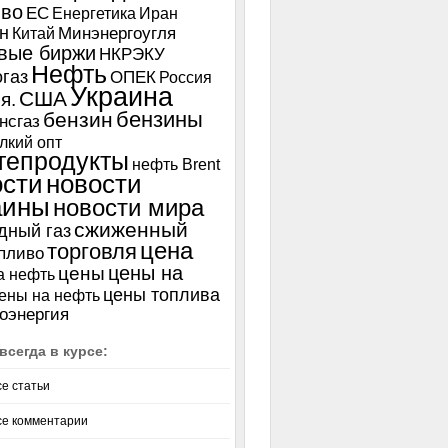
иво
ЕС
Енергетика
Иран
н
Китай
Минэнергоугля
вые биржи
НКРЭКУ
Нефть
газ
ОПЕК
Россия
Украина
США
я.
бензины
бензин
нсгаз
лкий опт
тепродукты
нефть Brent
ости
новости
аины
новости мира
сжиженный
дный газ
цена
торговля
пливо
цены на
цены
а нефть
цены топлива
ены на нефть
оэнергия
всегда в курсе:
се статьи
се комментарии