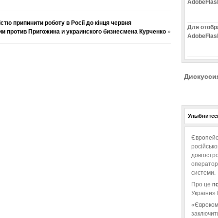
AdobeFlas
тю припинити роботу в Росії до кінця червня
Для отобр
ии против Пригожина и украинского бизнесмена Курченко
»
AdobeFlas
Дискусси
Улыбнитесь
Європейс
російськ
довгостро
операторо
системи.
Про це
п
України» 
«Євроком
заключит