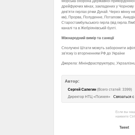
Морська охорона Державної прикордонної 
дрейфуючих мінах, закладених у Чорному 
дев’яти гирлах річки Дунай. Через мінну 
км), Прорва, Полуденне, Потапове, Анкудін
Старостамбульського гирла (від гирла Лім
каналі та в Жебріянівській бухті.
Міжнародний вимір та санкції
Сполучені Штати можуть заборонити афілі
зв’язку із вторгненням РФ до України
Джерела: Мінінфраструктури, Укрзалізн
Автор:
Сергей Сапегин
(Всего статей: 3399)
Директор НТЦ «Психея»
Связаться с
Если вы наш
нажмите Ctr
Tweet