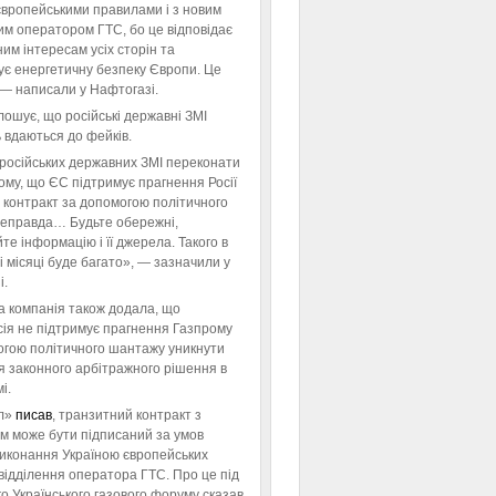
європейськими правилами і з новим
им оператором ГТС, бо це відповідає
им інтересам усіх сторін та
ує енергетичну безпеку Європи. Це
 — написали у Нафтогазі.
ошує, що російські державні ЗМІ
 вдаються до фейків.
російських державних ЗМІ переконати
тому, що ЄС підтримує прагнення Росії
 контракт за допомогою політичного
неправда… Будьте обережні,
те інформацію і її джерела. Такого в
 місяці буде багато», — зазначили у
і.
а компанія також додала, що
ія не підтримує прагнення Газпрому
огою політичного шантажу уникнути
я законного арбітражного рішення в
і.
л»
писав
, транзитний контракт з
м може бути підписаний за умов
виконання Україною європейських
відділення оператора ГТС. Про це під
го Українського газового форуму сказав