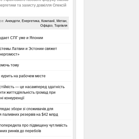
нергетики та захисту довкілля Олексій
се:
Анекдоти
,
Енергетика
,
Компанії
,
Метан
,
Офіціоз
,
Торгівля
одает СПГ уже и Японии
стемы Латвии и Эстонии свяжет
нергомост»
омочь тому
 курить на рабочем месте
тійкість — це насамперед здатність
ти життєдіяльність громад при
і конкуренції
глядає збори зі споживачів для
я паливних резервів на $42 млрд
 попередила про підвищену чутливість
них ринків до перебоїв