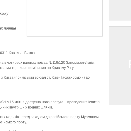
мінну
їх портів
 6311 Ковель – Вижва.
а в чотирьох вагонах поїзда №119/120 Запоріжжя-Львів.
ікна ми терпляче поміняємо по Кривому Рогу.
 з Києва (приміський вокзал ст. Київ-Пасажирський) до
аїлі з 15 квітня доступна нова послуга – проведення іспитів
диних внутрішніх водних шляхів.
ських моряків перед заходом до російського порту Мурманськ.
сійського порту.