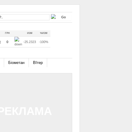
ГРН
ИЗМ
%ИЗМ
D
0
-25.2323
-100%
Біометан
ВІтер
РЕКЛАМА