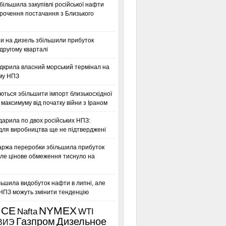
більшила закупівлі російської нафти
орочення постачання з Близького
ни на дизель збільшили прибуток
другому кварталі
дкрила власний морський термінал на
му НПЗ
ться збільшити імпорт близькосхідної
максимуму від початку війни з Іраном
дарила по двох російських НПЗ:
для виробництва ще не підтверджені
аржа переробки збільшила прибуток
ле цінове обмеження тиснуло на
льшила видобуток нафти в липні, але
 НПЗ можуть змінити тенденцію
ICE
NYMEX
Nafta
WTI
Газпром
Дизельное
ВИЭ