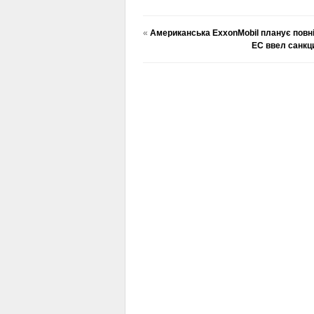
«
Американська ExxonMobil планує повніс
ЕС ввел санкц