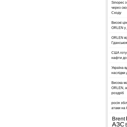
Sinopec з
через ск
Сходу
Високі ці
ORLEN у 
ORLEN ві
Гдансько
США готую
нафти до 
Україна в
наслідки 
Висока м
ORLEN, а
роздріб
росія збі
атаки на
Brent
АЗС