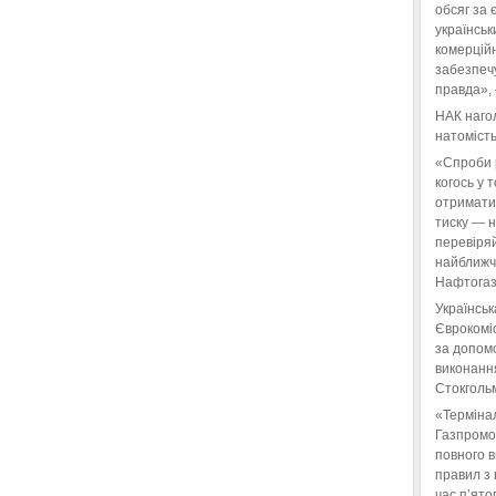
обсяг за 
українськ
комерційн
забезпеч
правда»,
НАК нагол
натомість
«Спроби 
когось у 
отримати
тиску — 
перевіряй
найближчі
Нафтогаз
Українськ
Єврокоміс
за допом
виконанн
Стокгольм
«Терміна
Газпромо
повного 
правил з 
час п’ято