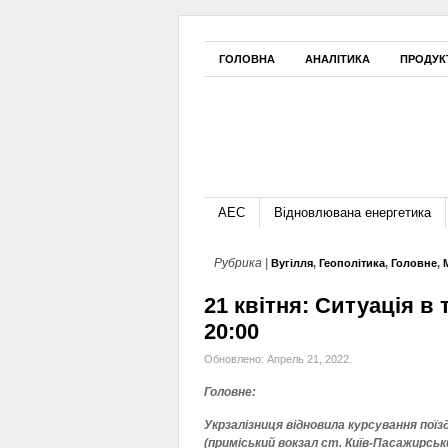
ГОЛОВНА
АНАЛІТИКА
ПРОДУК
АЕС
Відновлювана енергетика
Рубрика |
Вугілля
,
Геополітика
,
Головне
,
21 квітня: Ситуація в
20:00
Обновлено: Апрель 21, 2022.
Головне:
Укрзалізниця відновила курсування поїзд
(приміський вокзал ст. Київ-Пасажирськ