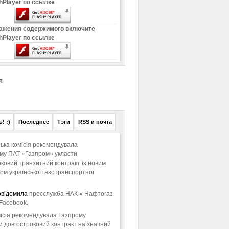
hPlayer по ссылке
ажения содержимого включите
hPlayer по ссылке
я
! :)
Последнее
Тэги
RSS и почта
ька комісія рекомендувала
ому ПАТ «Газпром» укласти
ковий транзитний контракт із новим
м української газотранспортної
овідомила
пресслужба НАК » Нафтогаз
Facebook.
ісія рекомендувала Газпрому
и довгостроковий контракт на значний