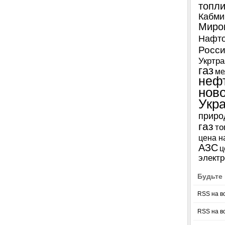
топл
Кабми
Миро
Нафто
Росси
Укртра
газ
ме
неф
нов
Укр
приро
газ
то
цена н
АЗС
ц
электр
Будьте 
RSS на в
RSS на в