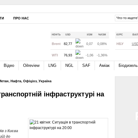
ТИ
ПРО НАС
НЕФТЬ
USD
ИЗМ
%ИЗМ
КУРС
ВАЛ
Brent
82,77
0,07
0,08%
НБУ
US
WTI
76,93
-1,06
-1,36%
Відео
Oilreview
LNG
NGL
SAF
Аміак
Біодизель
Метан
,
Нафта
,
Офіціоз
,
Україна
 транспортній інфраструктурі на
ів з Києва
ий) до