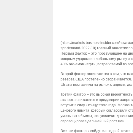
(https://markets.businessinsider.com/news/co
spr-demand-2022-10) главный аналитик по
Первый фактор – это прозвучавшее на дн
мощным ударом по глобальному рынку эне
40% объемов нефти, потребляемой во все
Второй фактор заключается в том, что пл
резерва США постепенно сворачивается.
Штаты поставляли на рынок с апреля, дол
Третий фактор – это высокая вероятность
экспорта снижаются в преддверии запрета
вступит в силу к концу этого года. Москва
ценового лимита, который согласовали с
уменьшит объемы, это увеличит давление
спровоцировав дальнейший рост цен.
Все эти факторы сойдутся в одной точке в