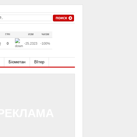
ГРН
ИЗМ
%ИЗМ
D
0
-25.2323
-100%
Біометан
ВІтер
РЕКЛАМА