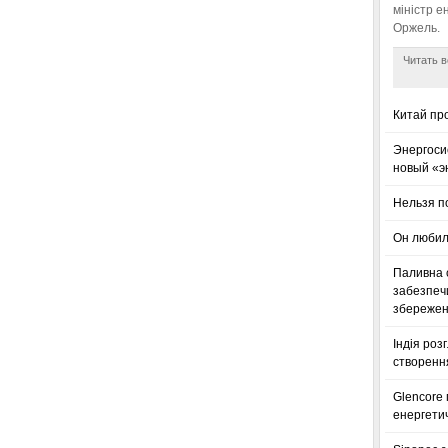
міністр е
Оржель.
Читать в
Китай пр
Энергоси
новый «э
Нельзя п
Он любил
Паливна с
забезпечи
збереженн
Індія роз
створенн
Glencore
енергетич