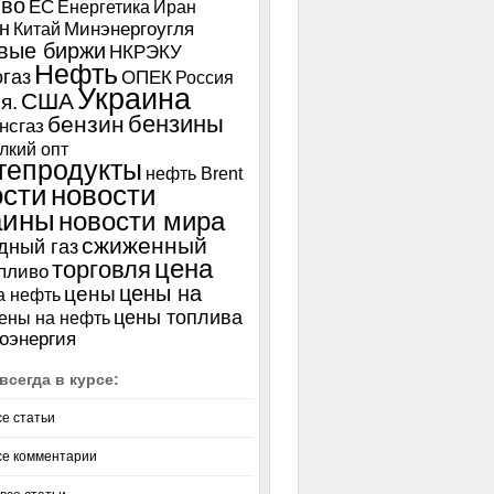
иво
ЕС
Енергетика
Иран
н
Китай
Минэнергоугля
вые биржи
НКРЭКУ
Нефть
газ
ОПЕК
Россия
Украина
США
я.
бензины
бензин
нсгаз
лкий опт
тепродукты
нефть Brent
ости
новости
аины
новости мира
сжиженный
дный газ
цена
торговля
пливо
цены на
цены
а нефть
цены топлива
ены на нефть
оэнергия
всегда в курсе:
се статьи
се комментарии