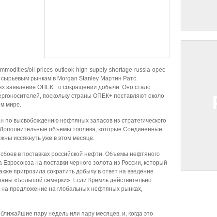
mmodities/oil-prices-outlook-high-supply-shortage-russia-opec-
 сырьевым рынкам в Morgan Stanley Мартин Ратс.
ях заявление ОПЕК+ о сокращении добычи. Оно стало
ргоносителей, поскольку страны ОПЕК+ поставляют около
м мире.
ан по высвобождению нефтяных запасов из стратегического
 Дополнительные объемы топлива, которые Соединенные
жны иссякнуть уже в этом месяце.
 сбоев в поставках российской нефти. Объемы нефтяного
 Евросоюза на поставки черного золота из России, который
 также пригрозила сократить добычу в ответ на введение
траны «Большой семерки». Если Кремль действительно
 на предложение на глобальных нефтяных рынках,
 ближайшие пару недель или пару месяцев, и, когда это