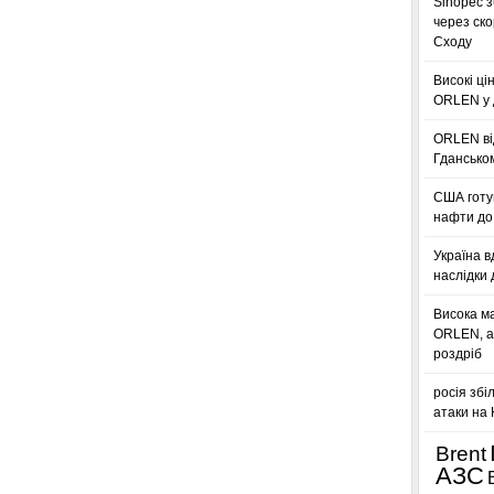
Sinopec з
через ск
Сходу
Високі ці
ORLEN у 
ORLEN ві
Гдансько
США готую
нафти до 
Україна в
наслідки 
Висока м
ORLEN, а
роздріб
росія збі
атаки на
Brent
АЗС