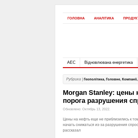
ГОЛОВНА
АНАЛІТИКА
ПРОДУК
АЕС
Відновлювана енергетика
Рубрика |
Геополітика
,
Головне
,
Компанії
Morgan Stanley: цены
порога разрушения сп
Обновлено: Октябрь 13, 2022.
Цены на нефть еще не приблизились к том
начать снижаться из-за разрушения спрос
рассказал