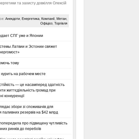
нергетики та захисту довкілля Олексій
се:
Анекдоти
,
Енергетика
,
Компанії
,
Метан
,
Офіціоз
,
Торгівля
одает СПГ уже и Японии
стемы Латвии и Эстонии свяжет
нергомост»
омочь тому
 курить на рабочем месте
тійкість — це насамперед здатність
ти життєдіяльність громад при
і конкуренції
глядає збори зі споживачів для
я паливних резервів на $42 млрд
 попередила про підвищену чутливість
них ринків до перебоїв