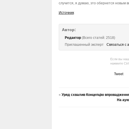
случится, я думаю, это обернется новым в
Источник
Автор:
Редактор
(Всего статей: 2518)
Приглашенный эксперт
Связаться с 
Если вы наш
нажмите Ctr
Tweet
«
Уряд схвалив Концепцію впровадження 
На аук