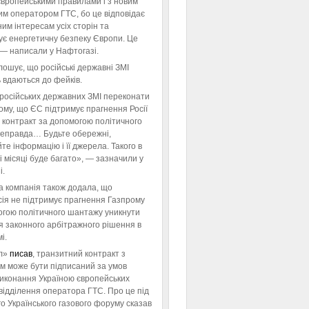
європейськими правилами і з новим
им оператором ГТС, бо це відповідає
им інтересам усіх сторін та
ує енергетичну безпеку Європи. Це
 — написали у Нафтогазі.
ошує, що російські державні ЗМІ
 вдаються до фейків.
російських державних ЗМІ переконати
тому, що ЄС підтримує прагнення Росії
 контракт за допомогою політичного
неправда… Будьте обережні,
те інформацію і її джерела. Такого в
 місяці буде багато», — зазначили у
і.
а компанія також додала, що
ія не підтримує прагнення Газпрому
огою політичного шантажу уникнути
я законного арбітражного рішення в
і.
л»
писав
, транзитний контракт з
м може бути підписаний за умов
виконання Україною європейських
відділення оператора ГТС. Про це під
го Українського газового форуму сказав