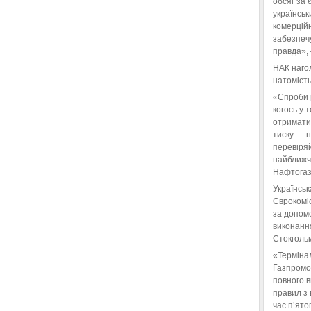
обсяг за 
українськ
комерційн
забезпеч
правда»,
НАК нагол
натомість
«Спроби 
когось у 
отримати
тиску — 
перевіряй
найближчі
Нафтогаз
Українськ
Єврокоміс
за допом
виконанн
Стокгольм
«Терміна
Газпромо
повного 
правил з 
час п’ято