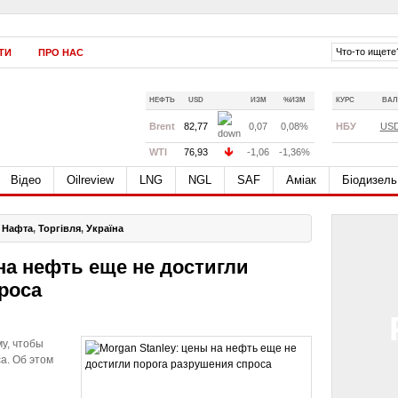
ТИ
ПРО НАС
НЕФТЬ
USD
ИЗМ
%ИЗМ
КУРС
ВАЛ
Brent
82,77
0,07
0,08%
НБУ
US
WTI
76,93
-1,06
-1,36%
Відео
Oilreview
LNG
NGL
SAF
Аміак
Біодизель
,
Нафта
,
Торгівля
,
Україна
 на нефть еще не достигли
роса
у, чтобы
а. Об этом