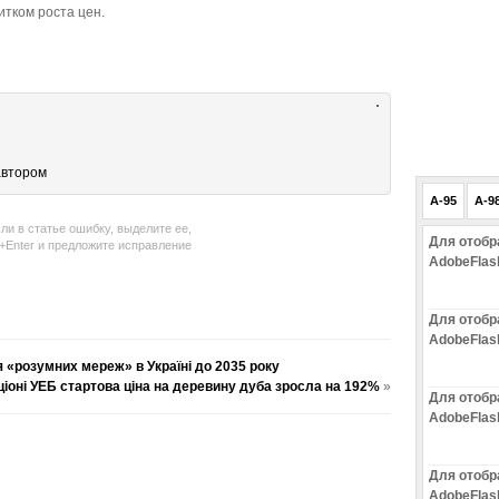
итком роста цен.
автором
A-95
A-9
ли в статье ошибку, выделите ее,
Для отобр
l+Enter и предложите исправление
AdobeFlas
Для отобр
AdobeFlas
«розумних мереж» в Україні до 2035 року
ціоні УЕБ стартова ціна на деревину дуба зросла на 192%
»
Для отобр
AdobeFlas
Для отобр
AdobeFlas