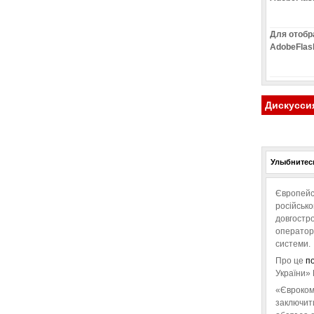
Для отобр
AdobeFlas
Дискусси
Улыбнитесь
Європейс
російськ
довгостро
операторо
системи.
Про це
п
України» 
«Євроком
заключит