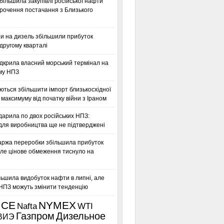
більшила закупівлі російської нафти
орочення постачання з Близького
ни на дизель збільшили прибуток
другому кварталі
дкрила власний морський термінал на
му НПЗ
ться збільшити імпорт близькосхідної
максимуму від початку війни з Іраном
дарила по двох російських НПЗ:
для виробництва ще не підтверджені
аржа переробки збільшила прибуток
ле цінове обмеження тиснуло на
льшила видобуток нафти в липні, але
 НПЗ можуть змінити тенденцію
ICE
NYMEX
Nafta
WTI
Газпром
Дизельное
ВИЭ