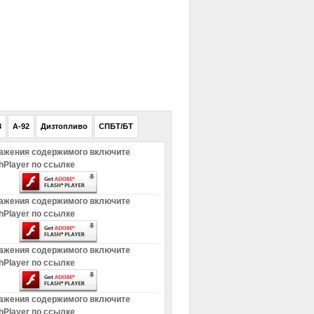
РЕКЛАМА
8
A-92
Дизтопливо
СПБТ/БТ
ажения содержимого включите
hPlayer по ссылке
ажения содержимого включите
hPlayer по ссылке
ажения содержимого включите
hPlayer по ссылке
ажения содержимого включите
hPlayer по ссылке