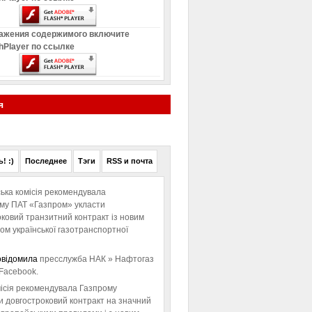
ажения содержимого включите
hPlayer по ссылке
я
! :)
Последнее
Тэги
RSS и почта
ька комісія рекомендувала
ому ПАТ «Газпром» укласти
ковий транзитний контракт із новим
м української газотранспортної
овідомила
пресслужба НАК » Нафтогаз
Facebook.
ісія рекомендувала Газпрому
и довгостроковий контракт на значний