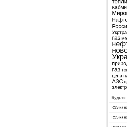
топл
Кабми
Миро
Нафто
Росси
Укртра
газ
ме
неф
нов
Укр
приро
газ
то
цена н
АЗС
ц
электр
Будьте 
RSS на в
RSS на в