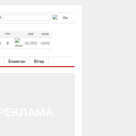
ГРН
ИЗМ
%ИЗМ
D
0
-25.2323
-100%
Біометан
ВІтер
РЕКЛАМА