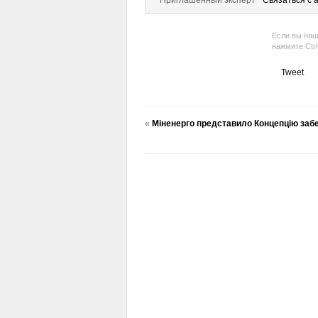
Приглашенный эксперт
Связаться с 
Если вы наш
нажмите Ctr
Tweet
«
Міненерго представило Концепцію забе