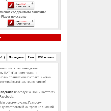
ажения содержимого включите
hPlayer по ссылке
я
! :)
Последнее
Тэги
RSS и почта
ька комісія рекомендувала
ому ПАТ «Газпром» укласти
ковий транзитний контракт із новим
м української газотранспортної
овідомила
пресслужба НАК » Нафтогаз
Facebook.
ісія рекомендувала Газпрому
и довгостроковий контракт на значний