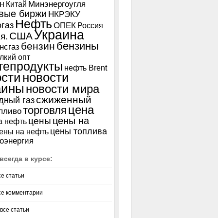
н
Китай
Минэнергоугля
вые биржи
НКРЭКУ
Нефть
газ
ОПЕК
Россия
Украина
США
я.
бензины
бензин
нсгаз
лкий опт
тепродукты
нефть Brent
ости
новости
аины
новости мира
сжиженный
дный газ
цена
торговля
пливо
цены на
цены
а нефть
цены топлива
ены на нефть
оэнергия
всегда в курсе:
се статьи
се комментарии
все статьи