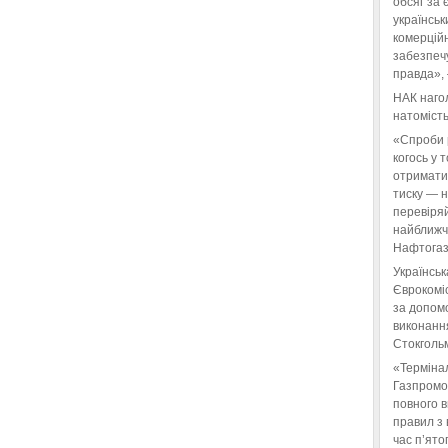
обсяг за 
українськ
комерційн
забезпеч
правда»,
НАК нагол
натомість
«Спроби 
когось у 
отримати
тиску — 
перевіряй
найближчі
Нафтогаз
Українськ
Єврокоміс
за допом
виконанн
Стокгольм
«Терміна
Газпромо
повного 
правил з 
час п’ято