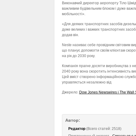
Виконавчий директор аеропорту Тіло Шмі
важливим будівельним блоком і дуже важл
мобільності».
«Для деяких транспортних засобів дизель
дуже великих і важких транспортних засо
додав він.
Neste називає себе провідним світовим ви
що планує допомогти своїм клієнтам скоро
на рік до 2030 року.
Компанія прагне досягти виробництва з н
2040 року вона скоротить інтенсивність ви
Цей вміст створено інформаційною службо
управляється незалежно від
Джерело:
Dow Jones Newswires і The Wall S
Автор:
Редактор
(Всего статей: 2518)