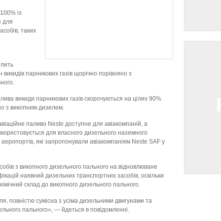
 100% із
я для
асобів, таких
олить
викидів парникових газів щорічно порівняно з
ного.
лива викиди парникових газів скорочуються на цілих 90%
но з викопним дизелем.
 авіаційне паливо Neste доступне для авіакомпаній, а
икористовується для власного дизельного наземного
 аеропортів, які запропонували авіакомпаніям Neste SAF у
собів з викопного дизельного пального на відновлюване
ікацій наявний дизельних транспортних засобів, оскільки
хімічний склад до викопного дизельного пального.
ля, повністю сумісна з усіма дизельними двигунами та
льного пального», — йдеться в повідомленні.