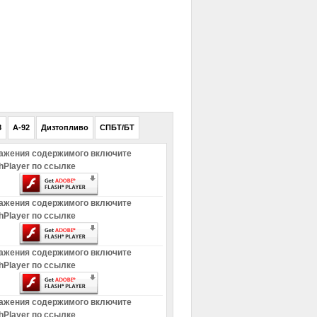
РЕКЛАМА
8
A-92
Дизтопливо
СПБТ/БТ
ажения содержимого включите
hPlayer по ссылке
ажения содержимого включите
hPlayer по ссылке
ажения содержимого включите
hPlayer по ссылке
ажения содержимого включите
hPlayer по ссылке