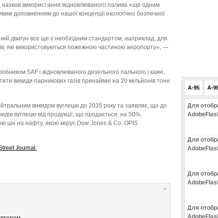
д назвав використання відновлюваного палива «ще одним
ивим доповненням до нашої концепції екологічно безпечної
ний двигун все ще є необхідним стандартом, наприклад, для
бів, які використовуються пожежною частиною аеропорту», —
робником SAF і відновлюваного дизельного пального і каже,
тити викиди парникових газів принаймні на 20 мільйонів тонн
A-95
A-9
ейтральним викидом вуглецю до 2035 року та заявляє, що до
Для отобр
кидів вуглецю від продукції, що продається, на 50%.
AdobeFlas
ю цін на нафту, якою керує Dow Jones & Co. OPIS
Для отобр
treet Journal.
AdobeFlas
Для отобр
AdobeFlas
Для отобр
AdobeFlas