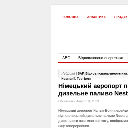
ГОЛОВНА
АНАЛІТИКА
ПРОДУК
АЕС
Відновлювана енергетика
Рубрика |
SAF
,
Відновлювана енергетика
Компанії
,
Торгівля
Німецький аеропорт 
дизельне паливо Nest
Обновлено: Август 31, 2023.
Німецький аеропорт Кельн-Бонн перейш
відновлюваний дизельне пальне Neste д
дизельного наземного флоту, повідомив
нафтопереробник.