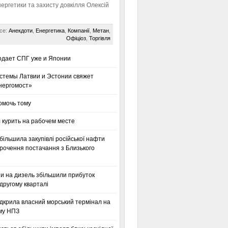
нергетики та захисту довкілля Олексій
се:
Анекдоти
,
Енергетика
,
Компанії
,
Метан
,
Офіціоз
,
Торгівля
одает СПГ уже и Японии
стемы Латвии и Эстонии свяжет
нергомост»
омочь тому
 курить на рабочем месте
більшила закупівлі російської нафти
орочення постачання з Близького
ни на дизель збільшили прибуток
другому кварталі
дкрила власний морський термінал на
му НПЗ