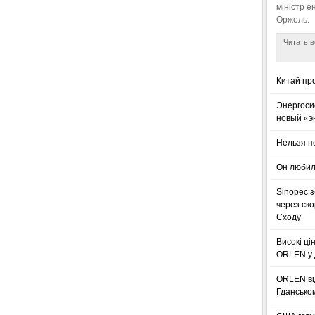
міністр е
Оржель.
Читать в
Китай пр
Энергоси
новый «э
Нельзя п
Он любил
Sinopec з
через ск
Сходу
Високі ці
ORLEN у 
ORLEN ві
Гдансько