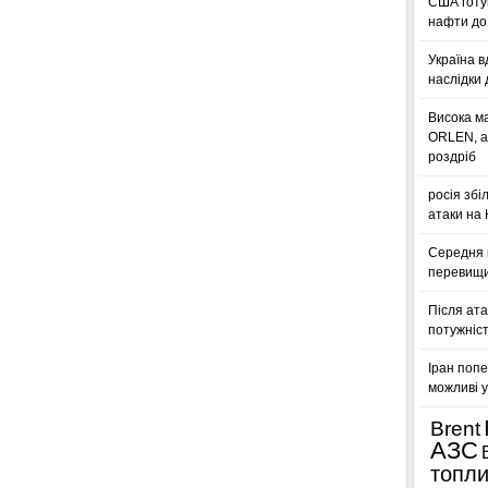
США готую
нафти до 
Україна в
наслідки 
Висока м
ORLEN, а
роздріб
росія збі
атаки на
Середня ц
перевищил
Після ата
потужніст
Іран попе
можливі у
Brent
АЗС
топл