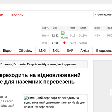
ТИ
ПРО НАС
НЕФТЬ
USD
ИЗМ
%ИЗМ
КУРС
ВАЛ
Brent
82,82
0,12
0,15%
НБУ
US
WTI
77,55
-0,44
-0,56%
Відео
Oilreview
LNG
NGL
SAF
Аміак
Біодизель
,
Головне
,
Екологія
,
Енергія майбутнього
,
Інші держави
,
переходить на відновлюваний
e для наземних перевезень
ов на
ля свого
 фінський