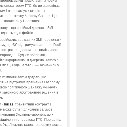
європейськими правилами і з новим
им оператором ГТС, бо це відповідає
им інтересам усіх сторін та
ує енергетичну безпеку Європи. Це
 — написали у Нафтогазі.
ошує, що російські державні ЗМІ
 вдаються до фейків.
російських державних ЗМІ переконати
тому, що ЄС підтримує прагнення Росії
 контракт за допомогою політичного
неправда… Будьте обережні,
те інформацію і її джерела. Такого в
 місяці буде багато», — зазначили у
і.
а компанія також додала, що
ія не підтримує прагнення Газпрому
огою політичного шантажу уникнути
я законного арбітражного рішення в
і.
л»
писав
, транзитний контракт з
м може бути підписаний за умов
виконання Україною європейських
відділення оператора ГТС. Про це під
го Українського газового форуму сказав