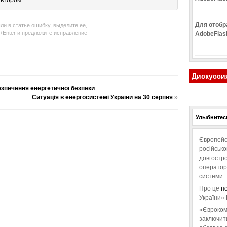
автором
Для отобр
ли в статье ошибку, выделите ее,
l+Enter и предложите исправление
AdobeFlas
Дискусси
зпечення енергетичної безпеки
Ситуація в енергосистемі України на 30 серпня
»
Улыбнитесь
Європейс
російськ
довгостро
операторо
системи.
Про це
п
України» 
«Євроком
заключит