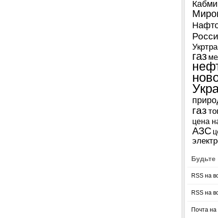
Кабми
Миро
Нафто
Росси
Укртра
газ
ме
неф
нов
Укр
приро
газ
то
цена н
АЗС
ц
электр
Будьте 
RSS на в
RSS на в
Почта на 