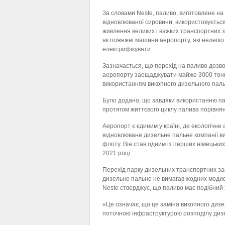
За словами Neste, паливо, виготовлене на
відновлюваної сировини, використовуєтьс
живлення великих і важких транспортних з
як пожежні машини аеропорту, які нелегко
електрифікувати.
Зазначається, що перехід на паливо дозв
аеропорту заощаджувати майже 3000 тонн 
використанням викопного дизельного паль
Було додано, що завдяки використанню па
протягом життєвого циклу палива порівня
Аеропорт є єдиним у країні, де екологічне
відновлюване дизельне пальне компанії в
флоту. Він став одним із перших німецьких
2021 році.
Перехід парку дизельних транспортних за
дизельне пальне не вимагав жодних модиф
Neste стверджує, що паливо має подібний 
«Це означає, що це заміна викопного дизе
поточною інфраструктурою розподілу дизе