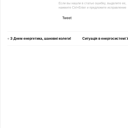
Если вы нашли в статье ошибку, выделите ее,
нажмите Ctrl+Enter и предложите исправление
Tweet
«
З Днем енергетика, шановні колеги!
Ситуація в енергосистемі 