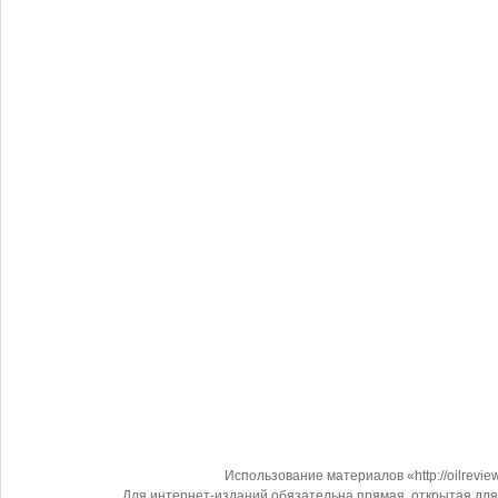
Использование материалов «http://oilrevi
Для интернет-изданий обязательна прямая, открытая для 