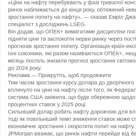
«Ціни на нафту перебувають у фазі тривалої консо
ринок наближається до кінця року, обтяжений не
зростання попиту на нафту», — сказав Емріл Джа
спеціаліст з досліджень LSEG.
Він додав, що ОПЕК+ вимагатиме дисципліни пос
підняти ціни та заспокоїти нерви ринку через пост
прогнозів зростання попиту. Організація країн-ек
їхні союзники, які разом називаються ОПЕК+, не
місяць поспіль знизили прогноз зростання світов
до 2024 року.
Реклама — Прокрутіть, щоб продовжити
Тим часом зростання курсу долара до дворічного
вплинуло на ціни на нафту після того, як Федера
система США заявила, що буде обережною щодо
процентних ставок у 2025 році.
Сильніший долар робить нафту дорожчою для вла
тоді як повільніший темп зниження ставок може с
економічне зростання і скоротити попит на нафту.
JPMorgan вважає, що ринок нафти перейде від ба