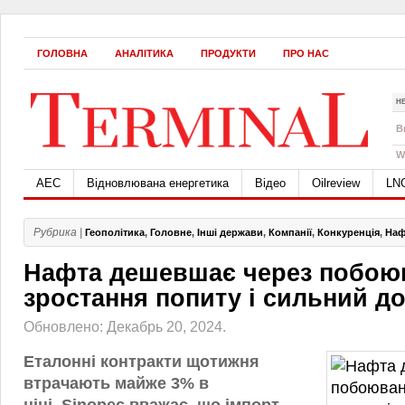
ГОЛОВНА
АНАЛІТИКА
ПРОДУКТИ
ПРО НАС
Н
B
W
АЕС
Відновлювана енергетика
Відео
Oilreview
LN
Рубрика |
Геополітика
,
Головне
,
Інші держави
,
Компанії
,
Конкуренція
,
Наф
Нафта дешевшає через побою
зростання попиту і сильний д
Обновлено: Декабрь 20, 2024.
Еталонні контракти щотижня
втрачають майже 3% в