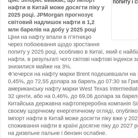
ціні. Sinopec вважає, що імпорт
нафти в Китай може досягти піку у
2025 році.
JPMorgan прогнозує
світовий надлишок нафти в 1,2
млн барелів на добу у 2025 році
Ціни на нафту впали в п’ятницю
через побоювання щодо зростання
попиту у 2025 році, особливо в Китаї, який є най
нафти, в результаті чого світові нафтові індекси 
знизилися майже на 3%.
Ф’ючерси на нафту марки Brent подешевшали на 3
0,45%, до 72,55 долара за барель до 07:30 за Гри
американську нафту марки West Texas Intermedi
32 центи, або на 0,46%, до 69,06 долара за барел
Китайська державна нафтопереробна компанія Si
своєму щорічному енергетичному огляді, опублік
імпорт нафти в Китай може досягти піку вже у 2025
споживання нафти в країні досягне піку до 2027 ро
на дизельне пальне і бензин ослабне.