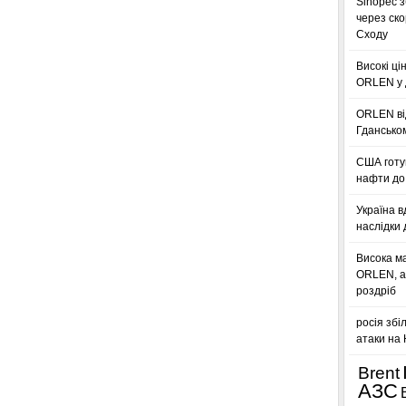
Sinopec з
через ск
Сходу
Високі ці
ORLEN у 
ORLEN ві
Гдансько
США готую
нафти до 
Україна в
наслідки 
Висока м
ORLEN, а
роздріб
росія збі
атаки на
Brent
АЗС