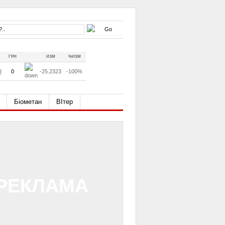
ГРН
ИЗМ
%ИЗМ
D
0
-25.2323
-100%
Біометан
ВІтер
РЕКЛАМА