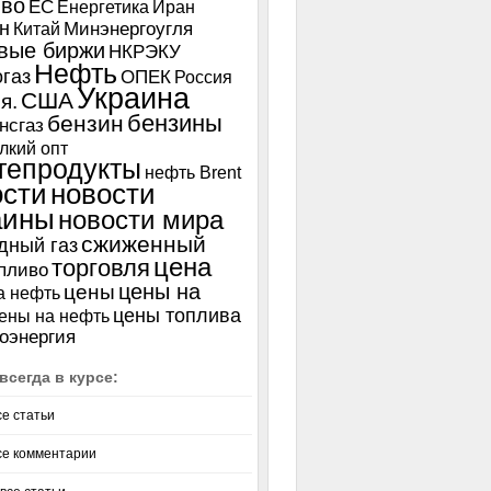
иво
ЕС
Енергетика
Иран
н
Китай
Минэнергоугля
вые биржи
НКРЭКУ
Нефть
газ
ОПЕК
Россия
Украина
США
я.
бензины
бензин
нсгаз
лкий опт
тепродукты
нефть Brent
ости
новости
аины
новости мира
сжиженный
дный газ
цена
торговля
пливо
цены на
цены
а нефть
цены топлива
ены на нефть
оэнергия
всегда в курсе:
се статьи
се комментарии