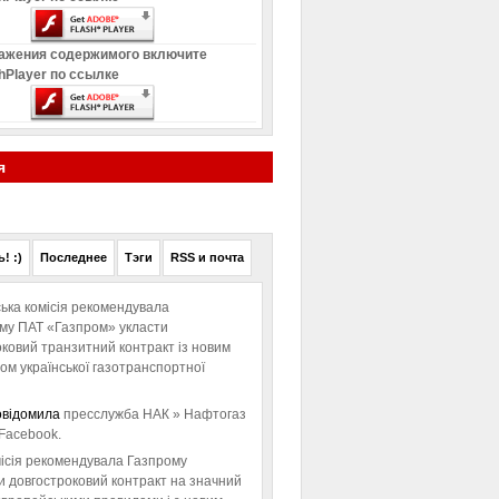
ажения содержимого включите
hPlayer по ссылке
я
! :)
Последнее
Тэги
RSS и почта
ька комісія рекомендувала
ому ПАТ «Газпром» укласти
ковий транзитний контракт із новим
м української газотранспортної
овідомила
пресслужба НАК » Нафтогаз
Facebook.
ісія рекомендувала Газпрому
и довгостроковий контракт на значний