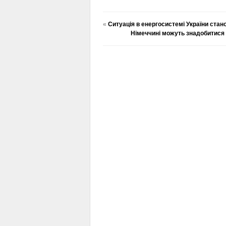
«
Ситуація в енергосистемі України стано
Німеччині можуть знадобитися р