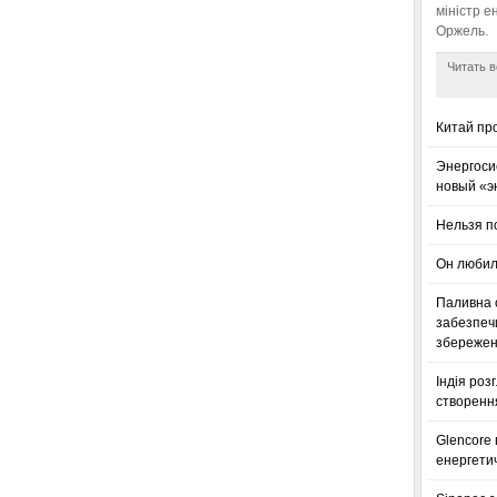
міністр е
Оржель.
Читать в
Китай пр
Энергоси
новый «э
Нельзя п
Он любил
Паливна с
забезпечи
збереженн
Індія роз
створенн
Glencore
енергетич