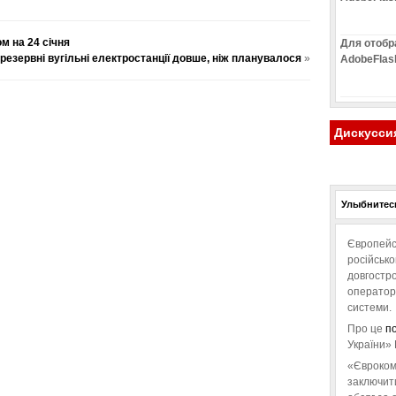
м на 24 січня
Для отобр
езервні вугільні електростанції довше, ніж планувалося
»
AdobeFlas
Дискусси
Улыбнитесь
Європейс
російськ
довгостро
операторо
системи.
Про це
п
України» 
«Євроком
заключит