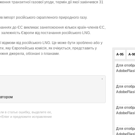
ння транзитної газової угоди, термін дії якої закінчився 31
в імпорт російського скрапленого природного газу.
чаннях до ЄС викликає занепокоєння кількох країн-членів ЄС,
 залежність Європи від постачання російського LNG.
 відмови від російського LNG. Це може бути зроблено або у
и, яку Європейська комісія, як очікується, представить у
ижня джерела, обізнані з планами.
A-95
A-9
Для отобр
AdobeFlas
Для отобр
AdobeFlas
автором
Для отобр
ли в статье ошибку, выделите ее,
AdobeFlas
l+Enter и предложите исправление
Для отобр
AdobeFlas