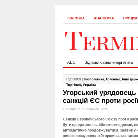
ГОЛОВНА
АНАЛІТИКА
ПРОДУК
АЕС
Відновлювана енергетика
Рубрика |
Геополітика
,
Головне
,
Інші дер
Торгівля
,
Україна
Угорський урядовець 
санкцій ЄС проти росі
Обновлено: Январь 24, 2025.
Санкції Європейського Союзу проти росії
бути продовжені найближчими днями, не
автоматично продовжуватися, заявив у 
високопосадовець з Угорщини, закликав