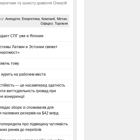
нергетики та захисту довкілля Олексій
се:
Анекдоти
,
Енергетика
,
Компанії
,
Метан
,
Офіціоз
,
Торгівля
одает СПГ уже и Японии
стемы Латвии и Эстонии свяжет
нергомост»
омочь тому
 курить на рабочем месте
тійкість — це насамперед здатність
ти життєдіяльність громад при
і конкуренції
глядає збори зі споживачів для
я паливних резервів на $42 млрд
 попередила про підвищену чутливість
них ринків до перебоїв