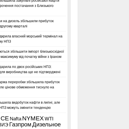
більшила закупівлі російської нафти
орочення постачання з Близького
ни на дизель збільшили прибуток
другому кварталі
дкрила власний морський термінал на
му НПЗ
ться збільшити імпорт близькосхідної
максимуму від початку війни з Іраном
дарила по двох російських НПЗ:
для виробництва ще не підтверджені
аржа переробки збільшила прибуток
ле цінове обмеження тиснуло на
льшила видобуток нафти в липні, але
 НПЗ можуть змінити тенденцію
ICE
NYMEX
Nafta
WTI
Газпром
Дизельное
ВИЭ