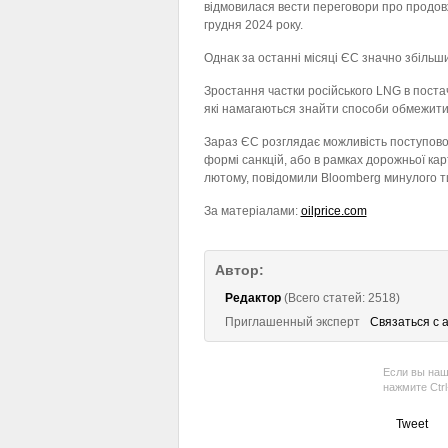
відмовилася вести переговори про продовже
грудня 2024 року.
Однак за останні місяці ЄС значно збільши
Зростання частки російського LNG в поста
які намагаються знайти способи обмежити
Зараз ЄС розглядає можливість поступової
формі санкцій, або в рамках дорожньої карт
лютому, повідомили Bloomberg минулого т
За матеріалами:
oilprice.com
Автор:
Редактор
(Всего статей: 2518)
Приглашенный эксперт
Связаться с 
Если вы наш
нажмите Ctr
Tweet