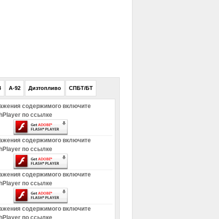
РЕКЛАМА
8
A-92
Дизтопливо
СПБТ/БТ
ажения содержимого включите
hPlayer по ссылке
ажения содержимого включите
hPlayer по ссылке
ажения содержимого включите
hPlayer по ссылке
ажения содержимого включите
hPlayer по ссылке