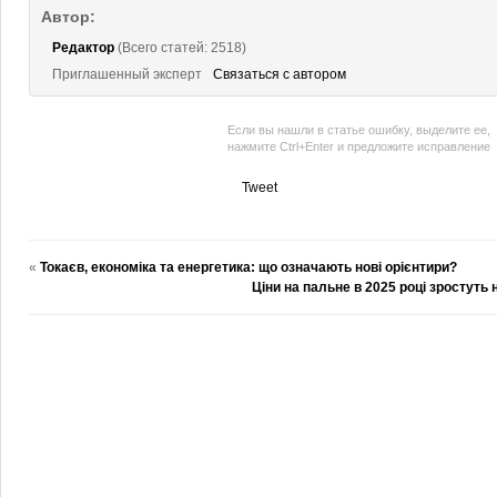
Автор:
Редактор
(Всего статей: 2518)
Приглашенный эксперт
Связаться с автором
Если вы нашли в статье ошибку, выделите ее,
нажмите Ctrl+Enter и предложите исправление
Tweet
«
Токаєв, економіка та енергетика: що означають нові орієнтири?
Ціни на пальне в 2025 році зростуть