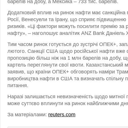
барелів на добу, а Мексика – 733 тис. барелів.
Додатковий вплив на ринок нафти має санкційна
Росії, Венесуели та Ірану, що сприяє підвищенню
ризиків. «Ці фактори можуть посилити премію за р
нафту», – наголошує аналітик ANZ Bank Даніель 
Тим часом ринок готується до зустрічі ОПЕК+, зап
лютого. Санкції США щодо російської нафти вже 
пропозицію більш ніж на 1 млн барелів на добу, 
картель переглянути свої квоти. Казахстанський м
заявив, що країни ОПЕК+ обговорять наміри Тра
виробництва нафти в США та визначать спільну 
питання.
Наразі залишається невизначеність щодо митної 
може суттєво вплинути на ринок найближчими дн
За матеріалами:
reuters.com