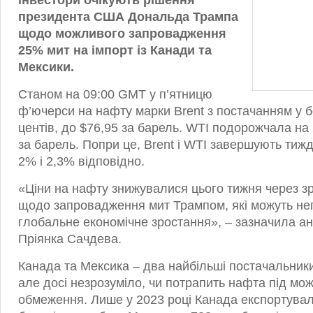
інвестори очікують рішення
президента США Дональда Трампа
щодо можливого запровадження
25% мит на імпорт із Канади та
Мексики.
Станом на 09:00 GMT у п’ятницю
ф’ючерси на нафту марки Brent з постачанням у б
центів, до $76,95 за барель. WTI подорожчала на 
за барель. Попри це, Brent і WTI завершують тиж
2% і 2,3% відповідно.
«Ціни на нафту знижувалися цього тижня через 
щодо запровадження мит Трампом, які можуть не
глобальне економічне зростання», – зазначила ана
Пріянка Сачдева.
Канада та Мексика – два найбільші постачальни
але досі незрозуміло, чи потрапить нафта під мож
обмеження. Лише у 2023 році Канада експортува