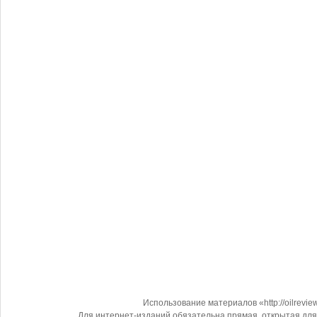
Использование материалов «http://oilrevi
Для интернет-изданий обязательна прямая, открытая для 