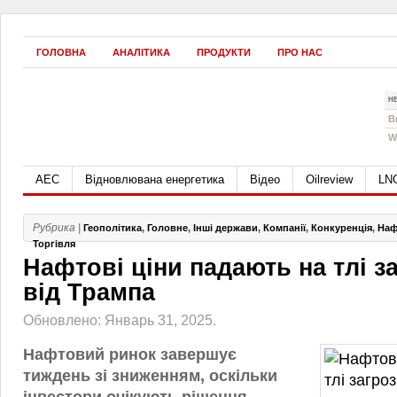
ГОЛОВНА
АНАЛІТИКА
ПРОДУКТИ
ПРО НАС
Н
B
W
АЕС
Відновлювана енергетика
Відео
Oilreview
LN
Рубрика |
Геополітика
,
Головне
,
Інші держави
,
Компанії
,
Конкуренція
,
Наф
Торгівля
Нафтові ціни падають на тлі з
від Трампа
Обновлено: Январь 31, 2025.
Нафтовий ринок завершує
тиждень зі зниженням, оскільки