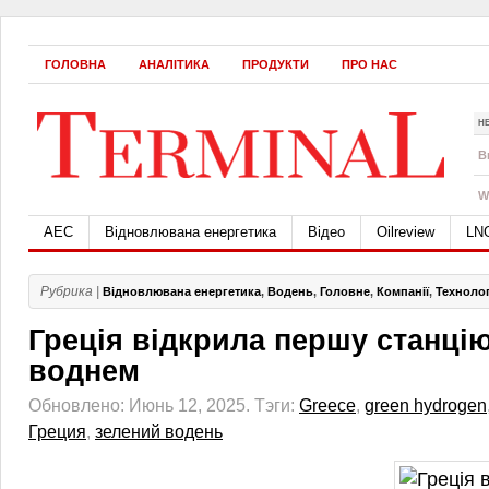
ГОЛОВНА
АНАЛІТИКА
ПРОДУКТИ
ПРО НАС
Н
B
W
АЕС
Відновлювана енергетика
Відео
Oilreview
LN
Рубрика |
Відновлювана енергетика
,
Водень
,
Головне
,
Компанії
,
Технолог
Греція відкрила першу станці
воднем
Обновлено: Июнь 12, 2025.
Тэги:
Greece
,
green hydrogen
Греция
,
зелений водень