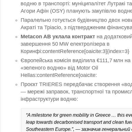
водню в транспорті: муніципалітет Лутракі т
Агори Афін (OSY) планують закупівлю водне
Паралельно готується будівництво двох нов
Акраті та Тріасіо, з підтвердженим фінансу
Metacon AB уклала контракт
на додаткови
завершення 50 MW електролізера в
Коринфі:contentReference[oaicite:3]{index=3}
Європейська комісія виділила €111,7 млн на
«зеленого водню» від Motor Oil
Hellas:contentReference[oaicite:
Проєкт TRIERES передбачає створення «во
— мережі заправок, транспортної та промис
інфраструктури водню:
“A milestone for green mobility in Greece … this ev
leap towards decarbonised transport and clean fuel 
Southeastern Europe.”, — зазначив генеральни