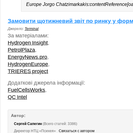
Europe Jorgo Chatzimarkakis:contentReference[oai
Замовити щотижневий звіт по ринку у форм
Джерело:
Terminal
За матеріалами:
Hydrogen Insight
,
PetrolPlaza
,
EnergyNews.pro
,
HydrogenEurope
,
TRIERES project
Додаткові джерела інформації:
FuelCellsWorks
,
QC Intel
Автор:
Сергей Сапегин
(Всего статей: 3386)
Директор НТЦ «Психея»
Связаться с автором