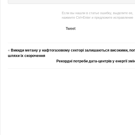
Если вы нашли в статье ошибку, выделите ее,
нажмите Ctrl+Enter и предложите исправление
Tweet
«
Викиди метану у нафтогазовому секторі залишаються високими, поп
шляхи їх скорочення
Рекордні потреби дата-центрів у енергії зм