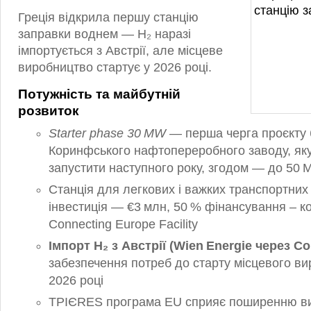
Греція відкрила першу станцію
заправки воднем — H₂ наразі
імпортується з Австрії, але місцеве
виробництво стартує у 2026 році.
Потужність та майбутній
розвиток
Starter phase 30 MW
— перша черга проєкту 
Коринфського нафтопереробного заводу, як
запустити наступного року, згодом — до 50
Станція для легкових і важких транспортних 
інвестиція — €3 млн, 50 % фінансування – 
Connecting Europe Facility
Імпорт H₂ з Австрії (Wien Energie через Co
забезпечення потреб до старту місцевого ви
2026 році
ТРІЄRES програма EU сприяє поширенню в