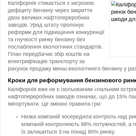
Каліфорнія стикається з загрозою
дефіциту бензину через закриття
двох великих нафтопереробних
заводів. Уряд штату пропонує
реформи для підвищення конкуренції
та гнучкості ринку бензину без
послаблення екологічних стандартів.
План передбачає збір коштів на
електрифікацію транспорту за
рахунок продажу менш екологічного бензину у разі
Кроки для реформування бензинового ринк
Каліфорнія вже не є ізольованим «пальним остр
нафтопереробних заводів означає, що до 15% па
імпортувати. Це змінює правила гри:
Низка компаній зосередила контроль над р
компаній контролюють 98% потужностей, а п
їх залишиться 3 на понад 90% ринку.