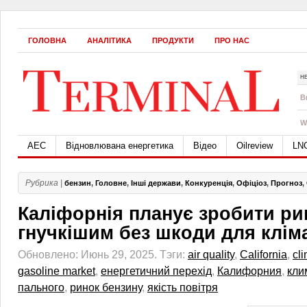
ГОЛОВНА
АНАЛІТИКА
ПРОДУКТИ
ПРО НАС
Н
B
W
АЕС
Відновлювана енергетика
Відео
Oilreview
LN
Рубрика |
бензин
,
Головне
,
Інші держави
,
Конкуренція
,
Офіціоз
,
Прогноз
,
Каліфорнія планує зробити ри
гнучкішим без шкоди для клім
Обновлено: Июнь 29, 2025.
Тэги:
air quality
,
California
,
cl
gasoline market
,
енергетичний перехід
,
Калифорния
,
кли
пального
,
ринок бензину
,
якість повітря