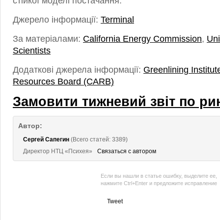
стійкої моделі постачання.
Джерело інформації:
Terminal
За матеріалами:
California Energy Commission
,
Uni
Scientists
Додаткові джерела інформації:
Greenlining Institut
Resources Board (CARB)
Замовити тижневий звіт по ри
Автор:
Сергей Сапегин
(Всего статей: 3389)
Директор НТЦ «Психея»
Связаться с автором
Если вы нашли в статье ошибку, выделите ее,
нажмите Ctrl+Enter и предложите исправление
Tweet