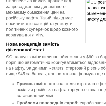
Європейська комісія працює над
запровадженням динамічного
механізму обмеження ціни на
російську нафту. Такий підхід має
посилити дію санкцій та уникнути
політичних суперечок щодо кожного
коригування ліміту.
Нова концепція замість
фіксованої стелі
ЄС планує замінити чинне обмеження у $60 за ба
поріг, що автоматично коригуватиметься відповід
на нафту. За даними Reuters, стартовий рівень о
вище $45 за барель, але остаточна формула ще 
Причина змін:
поточна стеля втратила ефек
оскільки російська нафта торгується значно
встановлений ліміт
Проблеми попередніх спроб:
спроба знизи