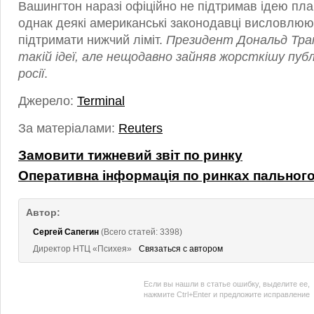
Вашингтон наразі офіційно не підтримав ідею пла
однак деякі американські законодавці висловлюют
підтримати нижчий ліміт.
Президент Дональд Тра
такій ідеї, але нещодавно зайняв жорсткішу пуб
росії
.
Джерело:
Terminal
За матеріалами:
Reuters
Замовити тижневий звіт по ринку
Оперативна інформація по ринках пальног
Автор:
Сергей Сапегин
(Всего статей: 3398)
Директор НТЦ «Психея»
Связаться с автором
Если вы нашли в статье ошибку, выделите ее,
нажмите Ctrl+Enter и предложите исправление