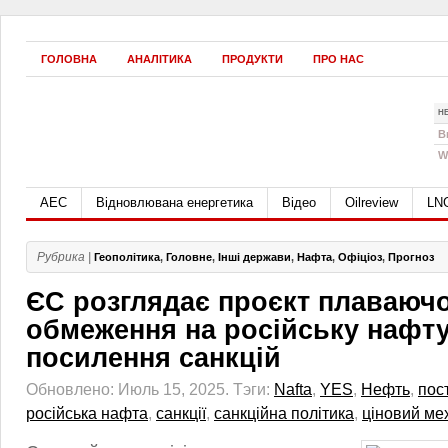
ГОЛОВНА
АНАЛІТИКА
ПРОДУКТИ
ПРО НАС
Н
B
W
АЕС
Відновлювана енергетика
Відео
Oilreview
LN
Рубрика |
Геополітика
,
Головне
,
Інші держави
,
Нафта
,
Офіціоз
,
Прогноз
ЄС розглядає проєкт плаваючо
обмеження на російську нафт
посилення санкцій
Обновлено: Июль 15, 2025.
Тэги:
Nafta
,
YES
,
Нефть
,
пос
російська нафта
,
санкції
,
санкційна політика
,
ціновий ме