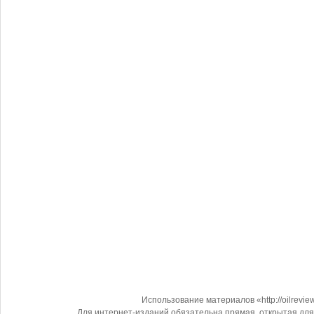
Использование материалов «http://oilrevi
Для интернет-изданий обязательна прямая, открытая для 