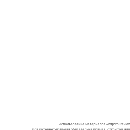
Использование материалов «http://oilrevi
Для интернет-изданий обязательна прямая, открытая для 