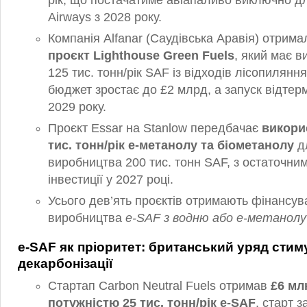
рік, що постачатиме авіапаливо виключно для
Airways з 2028 року.
Компанія Alfanar (Саудівська Аравія) отрим
проєкт Lighthouse Green Fuels
, який має 
125 тис. тонн/рік SAF із відходів лісопилянн
бюджет зростає до £2 млрд, а запуск відтер
2029 року.
Проєкт Essar на Stanlow передбачає
викори
тис. тонн/рік e‑метанолу та біометанолу
д
виробництва 200 тис. тонн SAF, з остаточни
інвестиції у 2027 році.
Усього дев’ять проєктів отримають фінансу
виробництва
e‑SAF з водню або e‑метанолу
e‑SAF як пріоритет: британський уряд сти
декарбонізації
Стартап Carbon Neutral Fuels отримав
£6 мл
потужністю 25 тис. тонн/рік e‑SAF
, старт 