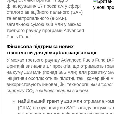
Уряд Великої Британії надав
фінансування 17 проєктам у сфері
сталого авіаційного пального (SAF)
та електропального (e‑SAF),
загальною сумою £63 млн у межах
третього раунду програми Advanced
Fuels Fund.
Фінансова підтримка нових
технологій для декарбонізації авіації
У межах третього раунду Advanced Fuels Fund (AF
Британії визначив 17 проєктів, що отримають гра
на суму £63 млн (понад $85 млн) для розвитку SA
ініціативи охоплюють як пілотні, так і комерційні 
використовують інноваційні технології:
від alcohol-
синтезу CO₂ з відновлюваним воднем
.
Найбільший грант у £10 млн
отримала комп
(США) на будівництво SAF-заводу потужністю