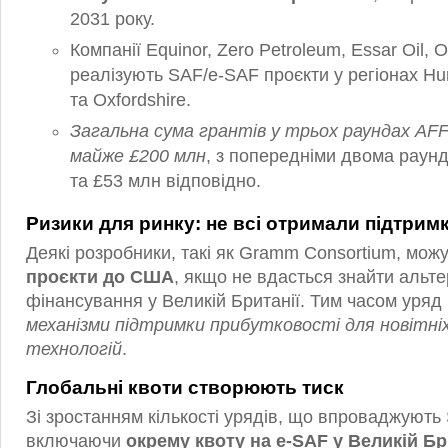
2031 року.
Компанії Equinor, Zero Petroleum, Essar Oil,
реалізують SAF/е‑SAF проєкти у регіонах Hu
та Oxfordshire.
Загальна сума грантів у трьох раундах AFF
майже £200 млн
, з попередніми двома раун
та £53 млн відповідно.
Ризики для ринку: не всі отримали підтрим
Деякі розробники, такі як Gramm Consortium, мож
проєкти до США
, якщо не вдасться знайти альт
фінансування у Великій Британії. Тим часом уряд
механізми підтримки прибутковості для новітні
технологій
.
Глобальні квоти створюють тиск
Зі зростанням кількості урядів, що впроваджують
включаючи
окрему квоту на e‑SAF у Великій Бри