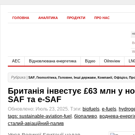
ГОЛОВНА
АНАЛІТИКА
ПРОДУКТИ
ПРО НАС
Н
B
W
АЕС
Відновлювана енергетика
Відео
Oilreview
LN
Рубрика |
SAF
,
Геополітика
,
Головне
,
Інші держави
,
Компанії
,
Офіціоз
,
Про
Британія інвестує £63 млн у н
SAF та e‑SAF
Обновлено: Июль 23, 2025.
Тэги:
biofuels
,
e‑fuels
,
hydrog
tags: sustainable‑aviation‑fuel
,
біопаливо
,
воднева‑енергі
сталий‑авіаційний‑палив