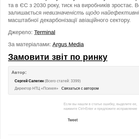
та в ЄС з 2030 року, тиск на виробників зростає. 
залишається
невизначеність щодо найефективні
масштабної декарбонізації авіаційного сектору.
Джерело:
Terminal
За матеріалами:
Argus Media
Замовити звіт по ринку
Автор:
Сергей Сапегин
(Всего статей: 3399)
Директор НТЦ «Психея»
Связаться с автором
Если вы нашли в статье ошибку, выделите ее,
нажмите Ctrl+Enter и предложите исправление
Tweet