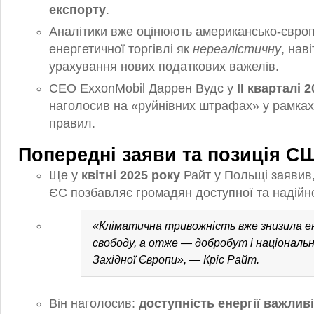
експорту
.
Аналітики вже оцінюють американсько-європ
енергетичної торгівлі як
нереалістичну
, наві
урахування нових податкових важелів.
CEO ExxonMobil Даррен Вудс у
ІІ кварталі 
наголосив на «руйнівних штрафах» у рамках
правил.
Попередні заяви та позиція С
Ще у
квітні 2025 року
Райт у Польщі заявив,
ЄС позбавляє громадян доступної та надійної
«Кліматична тривожність вже знизила 
свободу, а отже — добробут і національн
Західної Європи», — Кріс Райт.
Він наголосив:
доступність енергії важлив