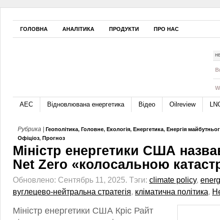
ГОЛОВНА
АНАЛІТИКА
ПРОДУКТИ
ПРО НАС
Н
B
W
АЕС
Відновлювана енергетика
Відео
Oilreview
LN
Рубрика |
Геополітика
,
Головне
,
Екологія
,
Енергетика
,
Енергія майбутньо
Офіціоз
,
Прогноз
Міністр енергетики США назва
Net Zero «колосальною катас
Обновлено: Сентябрь 11, 2025.
Тэги:
climate policy
,
energ
вуглецево-нейтральна стратегія
,
кліматична політика
,
Н
Міністр енергетики США Кріс Райт