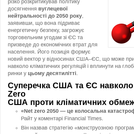
різко розкритикував політику
досягнення
вуглецевої
нейтральності до 2050 року
,
заявивши, що вона підриває
енергетичну безпеку, загрожує
торговельним угодам зі ЄС та
призведе до економічних втрат для
населення. Його позиція формує
новий вектор у відносинах США–ЄС, що може при
навколо кліматичних регуляцій і вплинути на глоб
ринки у
цьому десятилітті
.
Суперечка США та ЄС навколо с
Zero
США проти кліматичних обме
«Net zero 2050 — це колосальна катастро
Райт у коментарі Financial Times.
Він назвав стратегію «монструозною програ