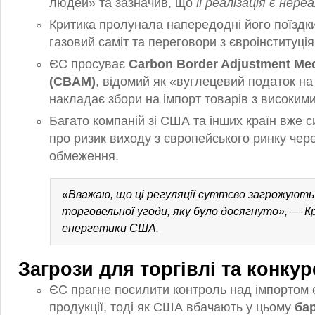
людей» та зазначив, що
її реалізація є нер
Критика пролунала напередодні його поїздк
газовий саміт та переговори з євроінституці
ЄС просуває
Carbon Border Adjustment Me
(CBAM)
, відомий як «вуглецевий податок на
накладає збори на імпорт товарів з високим
Багато компаній зі США та інших країн вже с
про ризик виходу з європейського ринку чере
обмеження.
«Вважаю, що ці регуляції суттєво загрожують 
торговельної угоди, яку було досягнуто», — Кр
енергетики США.
Загрози для торгівлі та конкур
ЄС прагне посилити контроль над імпортом 
продукції, тоді як США вбачають у цьому
ба