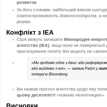
розвиток
.
За його словами, найбільший виклик сього
платоспроможність домогосподарств
, а н
ризики.
Конфлікт з IEA
США можуть залишити
Міжнародне енерге
агентство (IEA)
, якщо воно не повернеться 
прогнозування попиту без акценту на «зелен
«Ми зробимо одне з двох: або реформуєм
або вийдемо з неї», — заявив Райт у
липн
інтерв’ю Bloomberg.
Він назвав прогноз агентства щодо піку попи
цьому десятилітті
«повною нісенітницею».
Висновки