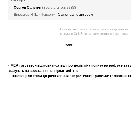
Сергей Сапегин
(Всего статей: 3383)
Директор НТЦ «Психея»
Связаться с автором
Если вы нашли в статье ошибку, выделите ее,
нажмите Ctrl+Enter и предложите исправление
Tweet
«
МЕА готується відмовитися від прогнозів піку попиту на нафту й газ 
вказують на зростання на «десятиліття»
Інновації як ключ до розв’язання енергетичної трилеми: глобальні в