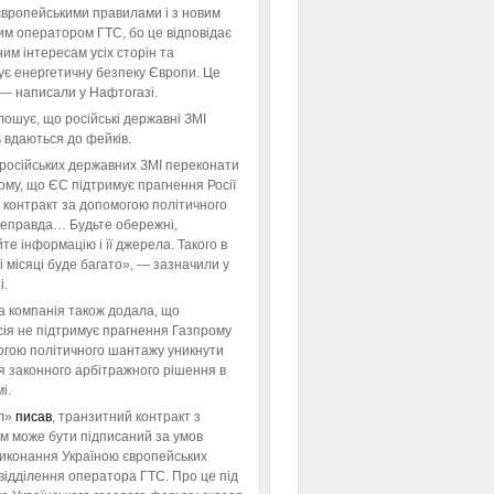
європейськими правилами і з новим
им оператором ГТС, бо це відповідає
им інтересам усіх сторін та
ує енергетичну безпеку Європи. Це
 — написали у Нафтогазі.
ошує, що російські державні ЗМІ
 вдаються до фейків.
російських державних ЗМІ переконати
тому, що ЄС підтримує прагнення Росії
 контракт за допомогою політичного
неправда… Будьте обережні,
те інформацію і її джерела. Такого в
 місяці буде багато», — зазначили у
і.
а компанія також додала, що
ія не підтримує прагнення Газпрому
огою політичного шантажу уникнути
я законного арбітражного рішення в
і.
л»
писав
, транзитний контракт з
м може бути підписаний за умов
виконання Україною європейських
відділення оператора ГТС. Про це під