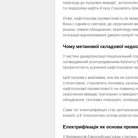
переходу до нульових викидів”, антропоген
та переробки нафти й газу становлять близ
Отже, нафтогазова промисловість не може
Вона є одним із секторів, де скорочення в
рішень: заміни обладнання, перегляду інв
інтеграції відновлюваних джерел енергії т
Чому метанової складової недос
У частині декарбонізації Національний пла
затверджений розпорядженням Кабінету Мін
пріоритетність усунення нафтогазовою пр
Цей напрям є важливим, але він не охоплює
статистикою, становлять половину загальн
нафтогазової промисловості не повинна 
скорочення викидів, пов’язаних із викори
обладнання, теплових операціях, генерації
Саме тут електрифікація стає центральни
енергії, а й технологічну основу роботи на
Електрифікація як основа проми
У Керівництві Європейської ради з питань