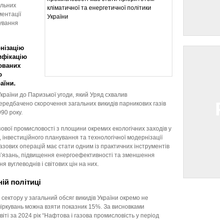
альних
ентації
ування
онізацію
ифікацію
юваних
ю
аїни.
раїни до Паризької угоди, який Уряд схвалив
ередбачено скорочення загальних викидів парникових газів
90 року.
ової промисловості з площини окремих екологічних заходів у
 інвестиційного планування та технологічної модернізації
азових операцій має стати одним із практичних інструментів
в’язань, підвищення енергоефективності та зменшення
 вуглеводнів і світових цін на них.
ій політиці
сектору у загальний обсяг викидів України окремо не
міркувань можна взяти показник 15%. За висновками
іті за 2024 рік “Нафтова і газова промисловість у період