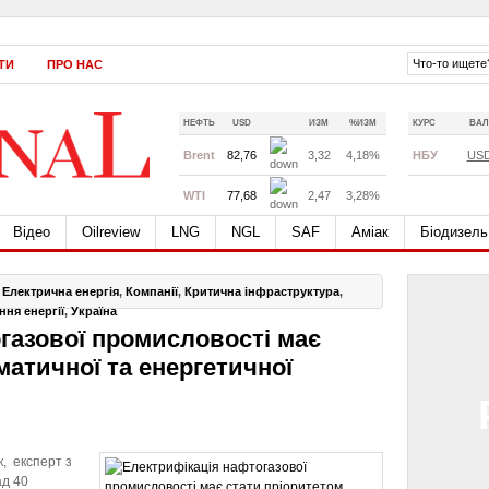
ТИ
ПРО НАС
НЕФТЬ
USD
ИЗМ
%ИЗМ
КУРС
ВАЛ
Brent
82,76
3,32
4,18%
НБУ
US
WTI
77,68
2,47
3,28%
Відео
Oilreview
LNG
NGL
SAF
Аміак
Біодизель
,
Електрична енергія
,
Компанії
,
Критична інфраструктура
,
ня енергії
,
Україна
газової промисловості має
матичної та енергетичної
к, експерт з
ад 40