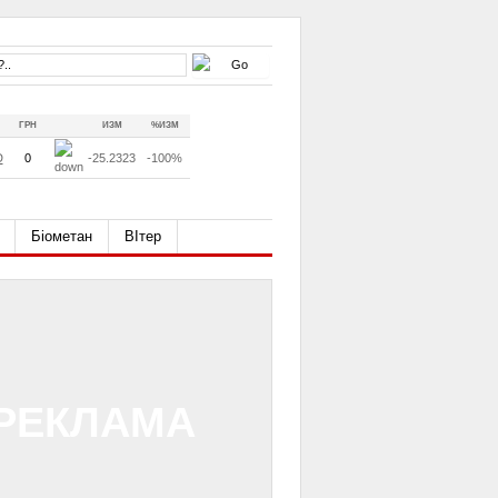
ГРН
ИЗМ
%ИЗМ
D
0
-25.2323
-100%
Біометан
ВІтер
РЕКЛАМА