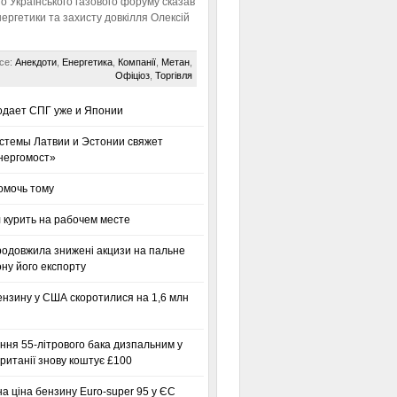
го Українського газового форуму сказав
нергетики та захисту довкілля Олексій
се:
Анекдоти
,
Енергетика
,
Компанії
,
Метан
,
Офіціоз
,
Торгівля
одает СПГ уже и Японии
стемы Латвии и Эстонии свяжет
нергомост»
омочь тому
 курить на рабочем месте
родовжила знижені акцизи на пальне
ну його експорту
ензину у США скоротилися на 1,6 млн
ння 55-літрового бака дизпальним у
ританії знову коштує £100
а ціна бензину Euro-super 95 у ЄС