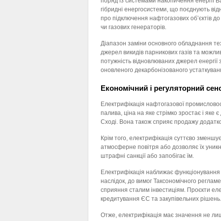
поряд із системами накопичення енергії Ba
гібридні енергосистеми, що поєднують відн
про підключення нафтогазових об’єктів д
чи газових генераторів.
Діапазон заміни основного обладнання тех
джерел викидів парникових газів та можли
потужність відновлюваних джерел енергії 
оновленого декарбонізованого устаткуванн
Економічний і регуляторний сенс
Електрифікація нафтогазової промисловост
палива, ціна на яке стрімко зростає і яке 
Сході. Вона також сприяє продажу додатко
Крім того, електрифікація суттєво зменшу
атмосферне повітря або дозволяє їх уникну
штрафні санкції або запобігає їм.
Електрифікація наближає функціонування п
наслідок, до вимог Таксономічного реглам
сприяння сталим інвестиціям. Проєкти еле
кредитування ЄС та закупівельних рішень
Отже, електрифікація має значення не лиш