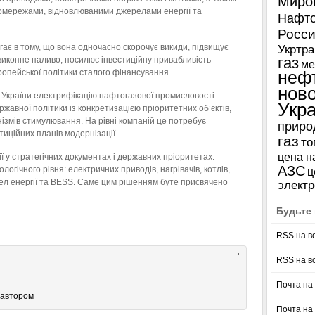
Миро
ромережами, відновлюваними джерелами енергії та
Нафто
Росси
гає в тому, що вона одночасно скорочує викиди, підвищує
Укртра
газ
икопне паливо, посилює інвестиційну привабливість
ме
ропейської політики сталого фінансування.
неф
нов
ї України електрифікацію нафтогазової промисловості
Укр
авної політики із конкретизацією пріоритетних об’єктів,
ізмів стимулювання. На рівні компаній це потребує
приро
тиційних планів модернізації.
газ
то
цена н
 у стратегічних документах і державних пріоритетах.
АЗС
огічного рівня: електричних приводів, нагрівачів, котлів,
ц
л енергії та BESS. Саме цим рішенням буте присвячено
электр
Будьте 
RSS на в
RSS на в
Почта на 
 автором
Почта на