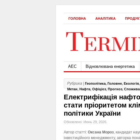
ГОЛОВНА
АНАЛІТИКА
ПРОДУК
АЕС
Відновлювана енергетика
Рубрика |
Геополітика
,
Головне
,
Екологія
Метан
,
Нафта
,
Офіціоз
,
Прогноз
,
Споживан
Електрифікація нафто
стати пріоритетом клі
політики України
Обновлено: Июнь 29, 2026.
Автор статті:
Оксана Мороз
, кандидат нау
інвестиційного менеджменту, авторка пон