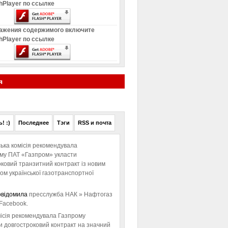
hPlayer по ссылке
ажения содержимого включите
hPlayer по ссылке
я
! :)
Последнее
Тэги
RSS и почта
ька комісія рекомендувала
ому ПАТ «Газпром» укласти
ковий транзитний контракт із новим
м української газотранспортної
овідомила
пресслужба НАК » Нафтогаз
Facebook.
ісія рекомендувала Газпрому
и довгостроковий контракт на значний