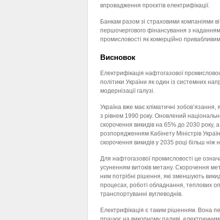
впровадження проєктів електрифікації.
Банкам разом зі страховими компаніями ві
першочергового фінансування з наданням 
промисловості як комерційно привабливим
Висновок
Електрифікація нафтогазової промисловост
політики України як один із системних нап
модернізації галузі.
Україна вже має кліматичні зобов’язання, 
з рівнем 1990 року. Оновлений національн
скорочення викидів на 65% до 2030 року, 
розпорядженням Кабінету Міністрів Україн
скорочення викидів у 2035 році більш ніж н
Для нафтогазової промисловості це означ
усуненням витоків метану. Скорочення ме
ним потрібні рішення, які зменшують вики
процесах, роботі обладнання, теплових опе
транспортуванні вуглеводнів.
Електрифікація є таким рішенням. Вона п
працює на викопному паливі, електричними