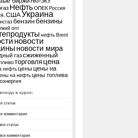
вые биржи
НКРЭКУ
Нефть
газ
ОПЕК
Россия
Украина
США
я.
бензины
бензин
нсгаз
лкий опт
тепродукты
нефть Brent
ости
новости
аины
новости мира
сжиженный
дный газ
цена
торговля
пливо
цены на
цены
а нефть
цены топлива
ены на нефть
оэнергия
всегда в курсе:
се статьи
се комментарии
все статьи
 все комментарии