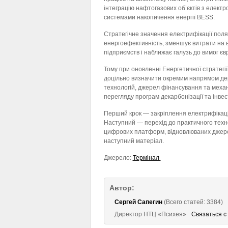
інтеграцію нафтогазових об’єктів з елект
системами накопичення енергії BESS.
Стратегічне значення електрифікації поля
енергоефективність, зменшує витрати на в
підприємств і наближає галузь до вимог єв
Тому при оновленні Енергетичної стратегі
доцільно визначити окремим напрямом держ
технологій, джерел фінансування та механ
перегляду програм декарбонізації та інвес
Перший крок — закріплення електрифікації
Наступний — перехід до практичного технол
цифрових платформ, відновлюваних джере
наступний матеріал.
Джерело:
Термінал
Автор:
Сергей Сапегин
(Всего статей: 3384)
Директор НТЦ «Психея»
Связаться с