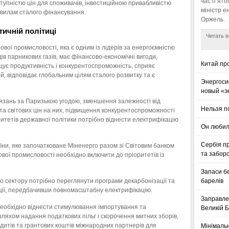
час п’ято
упністю цін для споживачів, інвестиційною привабливістю
міністр е
равилам сталого фінансування.
Оржель.
тичній політиці
Читать в
вої промисловості, яка є одним із лідерів за енергоємністю
дів парникових газів, має фінансово-економічні вигоди,
Китай пр
щує продуктивність і конкурентоспроможність, сприяє
, відповідає глобальним цілям сталого розвитку та є
Энергоси
новый «э
’язань за Паризькою угодою, зменшення залежності від
Нельзя п
та світових цін на них, підвищення конкурентоспроможності
ритетів державної політики потрібно віднести електрифікацію
Он любил
Сербія п
аїни, яке започатковане Міненерго разом зі Світовим банком
та заборо
вої промисловості необхідно включити до пріоритетів із
Запаси б
 сектору потрібно переглянути програми декарбонізації та
барелів
ації, передбачивши повномасштабну електрифікацію.
Заправле
необхідно віднести стимулювання імпортування та
Великій Б
ляхом надання податкових пільг і скорочення митних зборів,
дитів та грантових коштів міжнародних партнерів для
Мінімальн