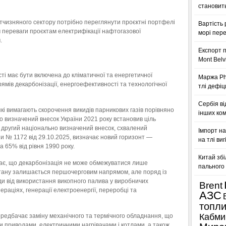
становить
тчизняного сектору потрібно переглянути проєктні портфелі
Вартість 
переваги проєктам електрифікації нафтогазової
морі пере
.
Експорт п
Mont Belv
і має бути включена до кліматичної та енергетичної
Маржа Phi
рямів декарбонізації, енергоефективності та технологічної
тлі дефіц
Сербія ві
які вимагають скорочення викидів парникових газів порівняно
інших ком
о визначений внесок України 2021 року встановив ціль
а другий національно визначений внесок, схвалений
Імпорт на
и № 1172 від 29.10.2025, визначає новий горизонт —
на тлі ви
а 65% від рівня 1990 року.
Китай збі
ає, що декарбонізація не може обмежуватися лише
пального 
тану залишається першочерговим напрямом, але поряд із
ди від використання викопного палива у виробничих
Brent
раціях, генерації електроенергії, переробці та
АЗС
топл
Кабми
ередбачає заміну механічного та термічного обладнання, що
 приводами, електричними нагрівачами і котлами, а також