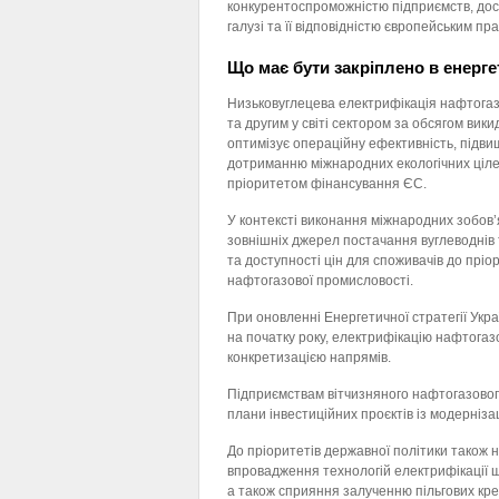
конкурентоспроможністю підприємств, дост
галузі та її відповідністю європейським п
Що має бути закріплено в енерге
Низьковуглецева електрифікація нафтогазо
та другим у світі сектором за обсягом вики
оптимізує операційну ефективність, підви
дотриманню міжнародних екологічних цілей
пріоритетом фінансування ЄС.
У контексті виконання міжнародних зобов
зовнішніх джерел постачання вуглеводнів 
та доступності цін для споживачів до пріо
нафтогазової промисловості.
При оновленні Енергетичної стратегії Укр
на початку року, електрифікацію нафтогазо
конкретизацією напрямів.
Підприємствам вітчизняного нафтогазового
плани інвестиційних проєктів із модерніз
До пріоритетів державної політики також 
впровадження технологій електрифікації ш
а також сприяння залученню пільгових кре