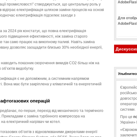
AdobeFlas
ації промисловості” стверджується, що центральну роль у
в відіграє електрифікація шляхом заміни процесів на основі
Водночас електрифікація підсилює заходи з
Для отобр
AdobeFlas
а за 2024 рік констатує, що повна електрифікація
шого підвищення ефективності, ніж заміна старого
е так само працює на викопному паливі. Навіть заміна
новану дозволяє заощадити близько 30% необхідної енергії,
Дискусси
y наводить показник скорочення викидів CO2 більш ніж на
об’єктів видобутку.
Улыбнитесь
трифікація є не допоміжним, а системним напрямом
. Вона має бути закріплена у кліматичній та енергетичній
Європейс
російськ
довгостро
афтогазових операцій
операторо
системи.
едбачає, по-перше, перехід від механічного та термічного
. Прикладами є заміна турбінного компресора на
Про це
п
 на електричний нагрівач чи котел.
України» 
«Євроком
тогазових об’єктів з відновлюваними джерелами енергії
заключит