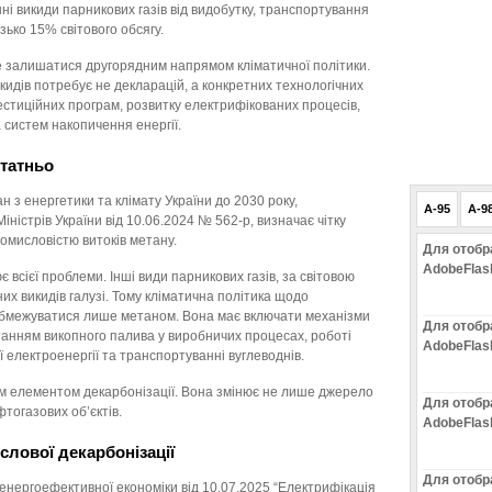
ні викиди парникових газів від видобутку, транспортування
ько 15% світового обсягу.
 залишатися другорядним напрямом кліматичної політики.
икидів потребує не декларацій, а конкретних технологічних
естиційних програм, розвитку електрифікованих процесів,
а систем накопичення енергії.
татньо
н з енергетики та клімату України до 2030 року,
A-95
A-9
істрів України від 10.06.2024 № 562-р, визначає чітку
омисловістю витоків метану.
Для отобр
AdobeFlas
 всієї проблеми. Інші види парникових газів, за світовою
их викидів галузі. Тому кліматична політика щодо
обмежуватися лише метаном. Вона має включати механізми
Для отобр
станням викопного палива у виробничих процесах, роботі
AdobeFlas
 електроенергії та транспортуванні вуглеводнів.
м елементом декарбонізації. Вона змінює не лише джерело
Для отобр
фтогазових об’єктів.
AdobeFlas
слової декарбонізації
Для отобр
 енергоефективної економіки від 10.07.2025 “Електрифікація