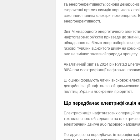
та енергоефективність: основи декарбоніз
скороченні прямих викидів парникових газі
викопного палива електричною енергією. 
енергоефективності.
Звіт Міжнародного енергетичного агентств
нафтогазових об’єктів призведе до значні
обладнання на більш енергозберігаюче, як
газової турбіни відкритого циклу на комбі
але не змінює паливної природи процесу.
Аналітичний звіт за 2024 рік Rystad Energ
80% при електрифікації нафтових і газових 
Ці оцінки формують чіткий висновок: елек
декарбонізації нафтогазової промисловості
політиці України як окремий пріоритет.
Що передбачає електрифікація н
Електрифікація нафтогазових операцій пер
технологічного обладнання на електричне
електричний двигун або газового нагрівача
По-друге, вона передбачає інтеграцію наф