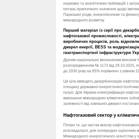
наукових та аналітичних публікацій з акту
питань практичного значення щодо імплем
Паризької угоди, енергобезпеки та фінанс
міжнародного розвитку.
Перший матеріал із серії про декарб
нафтогазової промисловості, електр
виробничих процесів, роль відновл
джерел енергії, BESS та модернізаці
газотранспортної інфраструктури Укр
Другим національно визначеним внеском Ук
розпорядженням № 1172 від 29.10.2025, п
до 2030 року на 65% порівняно з рівнем 19
Ця ціль виводить декарбонізацію нафтогаз
площину державної енергетичної політики,
галузі. Для України електрифікація нафтог
виконання міжнародних кліматичних зобо
залежності від зовнішніх джерел постачання
Нафтогазовий сектор у кліматичн
Попри те, що частка внеску нафтогазового 
розглядалася, для попередніх оціночних 
Міжнародного енергетичного агентства у зв