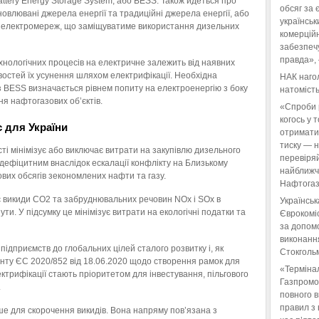
ttery Energy Storage System, або BESS. Також йдеться про
обсяг за 
овлювані джерела енергії та традиційні джерела енергії, або
українськ
о електромереж, що заміщуватиме використання дизельних
комерційн
забезпеч
правда»,
нологічних процесів на електричне залежить від наявних
востей їх усунення шляхом електрифікації. Необхідна
НАК нагол
з BESS визначається рівнем попиту на електроенергію з боку
натомість
я нафтогазових об’єктів.
«Спроби 
когось у 
 для України
отримати
тиску — 
і мінімізує або виключає витрати на закупівлю дизельного
перевіряй
є дефіцитним внаслідок ескалації конфлікту на Близькому
найближчі
вих обсягів зекономлених нафти та газу.
Нафтогаз
є викиди CO2 та забруднювальних речовин NOx і SOx в
Українськ
ти. У підсумку це мінімізує витрати на екологічні податки та
Єврокоміс
за допом
виконанн
ідприємств до глобальних цілей сталого розвитку і, як
Стокгольм
енту ЄС 2020/852 від 18.06.2020 щодо створення рамок для
«Терміна
ктрифікації стають пріоритетом для інвестування, пільгового
Газпромо
.
повного 
правил з 
е для скорочення викидів. Вона напряму пов’язана з