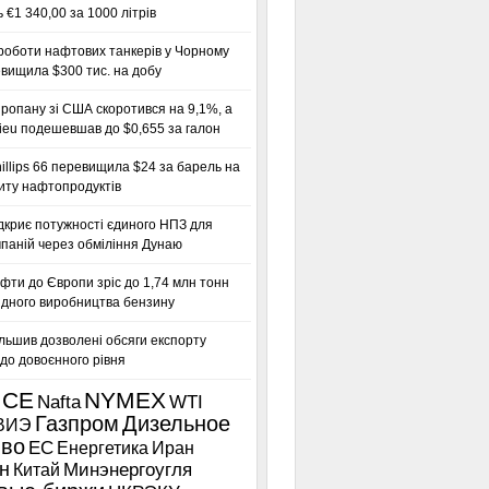
 €1 340,00 за 1000 літрів
роботи нафтових танкерів у Чорному
вищила $300 тис. на добу
ропану зі США скоротився на 9,1%, а
ieu подешевшав до $0,655 за галон
llips 66 перевищила $24 за барель на
иту нафтопродуктів
дкриє потужності єдиного НПЗ для
паній через обміління Дунаю
фти до Європи зріс до 1,74 млн тонн
гідного виробництва бензину
льшив дозволені обсяги експорту
до довоєнного рівня
ICE
NYMEX
Nafta
WTI
Газпром
Дизельное
ВИЭ
иво
ЕС
Енергетика
Иран
н
Китай
Минэнергоугля